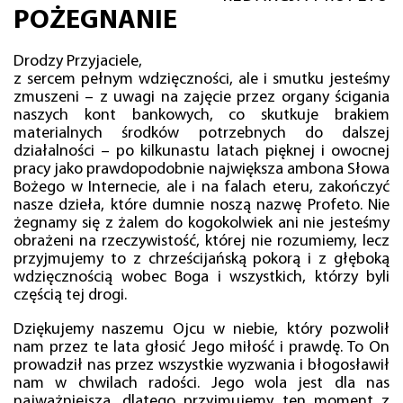
POŻEGNANIE
Drodzy Przyjaciele,
z sercem pełnym wdzięczności, ale i smutku jesteśmy
zmuszeni – z uwagi na zajęcie przez organy ścigania
naszych kont bankowych, co skutkuje brakiem
materialnych środków potrzebnych do dalszej
działalności – po kilkunastu latach pięknej i owocnej
pracy jako prawdopodobnie największa ambona Słowa
Bożego w Internecie, ale i na falach eteru, zakończyć
nasze dzieła, które dumnie noszą nazwę Profeto. Nie
żegnamy się z żalem do kogokolwiek ani nie jesteśmy
obrażeni na rzeczywistość, której nie rozumiemy, lecz
przyjmujemy to z chrześcijańską pokorą i z głęboką
wdzięcznością wobec Boga i wszystkich, którzy byli
częścią tej drogi.
Dziękujemy naszemu Ojcu w niebie, który pozwolił
nam przez te lata głosić Jego miłość i prawdę. To On
prowadził nas przez wszystkie wyzwania i błogosławił
nam w chwilach radości. Jego wola jest dla nas
najważniejsza, dlatego przyjmujemy ten moment z