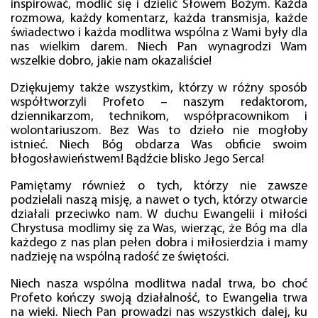
inspirować, modlić się i dzielić Słowem Bożym. Każda
rozmowa, każdy komentarz, każda transmisja, każde
świadectwo i każda modlitwa wspólna z Wami były dla
nas wielkim darem. Niech Pan wynagrodzi Wam
wszelkie dobro, jakie nam okazaliście!
Dziękujemy także wszystkim, którzy w różny sposób
współtworzyli Profeto – naszym redaktorom,
dziennikarzom, technikom, współpracownikom i
wolontariuszom. Bez Was to dzieło nie mogłoby
istnieć. Niech Bóg obdarza Was obficie swoim
błogosławieństwem! Bądźcie blisko Jego Serca!
Pamiętamy również o tych, którzy nie zawsze
podzielali naszą misję, a nawet o tych, którzy otwarcie
działali przeciwko nam. W duchu Ewangelii i miłości
Chrystusa modlimy się za Was, wierząc, że Bóg ma dla
każdego z nas plan pełen dobra i miłosierdzia i mamy
nadzieję na wspólną radość ze świętości.
Niech nasza wspólna modlitwa nadal trwa, bo choć
Profeto kończy swoją działalność, to Ewangelia trwa
na wieki. Niech Pan prowadzi nas wszystkich dalej, ku