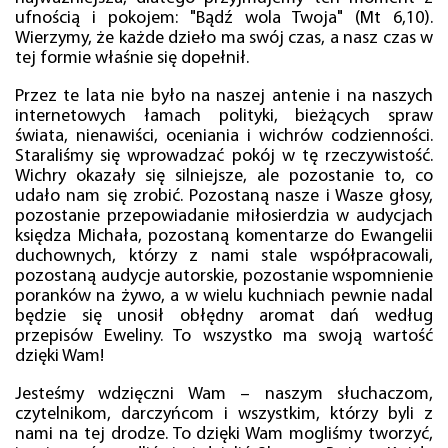
ufnością i pokojem: "Bądź wola Twoja" (Mt 6,10).
Wierzymy, że każde dzieło ma swój czas, a nasz czas w
tej formie właśnie się dopełnił.
Przez te lata nie było na naszej antenie i na naszych
internetowych łamach polityki, bieżących spraw
świata, nienawiści, oceniania i wichrów codzienności.
Staraliśmy się wprowadzać pokój w tę rzeczywistość.
Wichry okazały się silniejsze, ale pozostanie to, co
udało nam się zrobić. Pozostaną nasze i Wasze głosy,
pozostanie przepowiadanie miłosierdzia w audycjach
księdza Michała, pozostaną komentarze do Ewangelii
duchownych, którzy z nami stale współpracowali,
pozostaną audycje autorskie, pozostanie wspomnienie
poranków na żywo, a w wielu kuchniach pewnie nadal
będzie się unosił obłędny aromat dań według
przepisów Eweliny. To wszystko ma swoją wartość
dzięki Wam!
Jesteśmy wdzięczni Wam – naszym słuchaczom,
czytelnikom, darczyńcom i wszystkim, którzy byli z
nami na tej drodze. To dzięki Wam mogliśmy tworzyć,