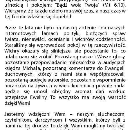
ufnością i pokojem: "Bądź wola Twoja" (Mt 6,10).
Wierzymy, że każde dzieło ma swój czas, a nasz czas w
tej formie właśnie się dopełnił.
Przez te lata nie było na naszej antenie i na naszych
internetowych łamach polityki, bieżących spraw
świata, nienawiści, oceniania i wichrów codzienności.
Staraliśmy się wprowadzać pokój w tę rzeczywistość.
Wichry okazały się silniejsze, ale pozostanie to, co
udało nam się zrobić. Pozostaną nasze i Wasze głosy,
pozostanie przepowiadanie miłosierdzia w audycjach
księdza Michała, pozostaną komentarze do Ewangelii
duchownych, którzy z nami stale współpracowali,
pozostaną audycje autorskie, pozostanie wspomnienie
poranków na żywo, a w wielu kuchniach pewnie nadal
będzie się unosił obłędny aromat dań według
przepisów Eweliny. To wszystko ma swoją wartość
dzięki Wam!
Jesteśmy wdzięczni Wam – naszym słuchaczom,
czytelnikom, darczyńcom i wszystkim, którzy byli z
nami na tej drodze. To dzięki Wam mogliśmy tworzyć,