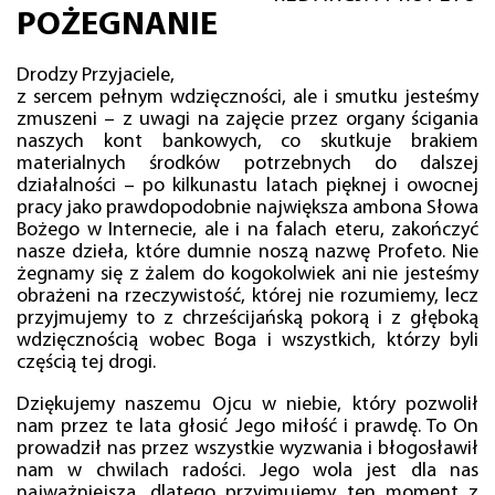
POŻEGNANIE
Drodzy Przyjaciele,
z sercem pełnym wdzięczności, ale i smutku jesteśmy
zmuszeni – z uwagi na zajęcie przez organy ścigania
naszych kont bankowych, co skutkuje brakiem
materialnych środków potrzebnych do dalszej
działalności – po kilkunastu latach pięknej i owocnej
pracy jako prawdopodobnie największa ambona Słowa
Bożego w Internecie, ale i na falach eteru, zakończyć
nasze dzieła, które dumnie noszą nazwę Profeto. Nie
żegnamy się z żalem do kogokolwiek ani nie jesteśmy
obrażeni na rzeczywistość, której nie rozumiemy, lecz
przyjmujemy to z chrześcijańską pokorą i z głęboką
wdzięcznością wobec Boga i wszystkich, którzy byli
częścią tej drogi.
Dziękujemy naszemu Ojcu w niebie, który pozwolił
nam przez te lata głosić Jego miłość i prawdę. To On
prowadził nas przez wszystkie wyzwania i błogosławił
nam w chwilach radości. Jego wola jest dla nas
najważniejsza, dlatego przyjmujemy ten moment z