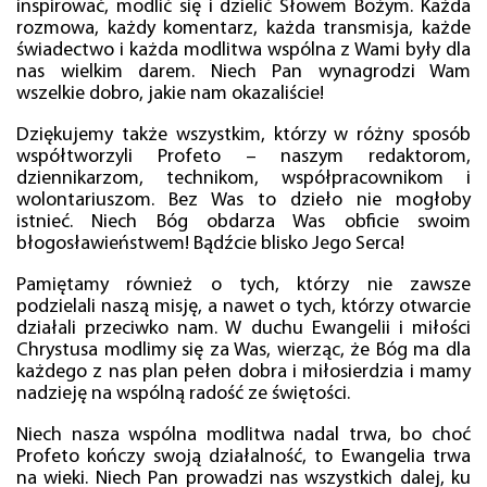
inspirować, modlić się i dzielić Słowem Bożym. Każda
rozmowa, każdy komentarz, każda transmisja, każde
świadectwo i każda modlitwa wspólna z Wami były dla
nas wielkim darem. Niech Pan wynagrodzi Wam
wszelkie dobro, jakie nam okazaliście!
Dziękujemy także wszystkim, którzy w różny sposób
współtworzyli Profeto – naszym redaktorom,
dziennikarzom, technikom, współpracownikom i
wolontariuszom. Bez Was to dzieło nie mogłoby
istnieć. Niech Bóg obdarza Was obficie swoim
błogosławieństwem! Bądźcie blisko Jego Serca!
Pamiętamy również o tych, którzy nie zawsze
podzielali naszą misję, a nawet o tych, którzy otwarcie
działali przeciwko nam. W duchu Ewangelii i miłości
Chrystusa modlimy się za Was, wierząc, że Bóg ma dla
każdego z nas plan pełen dobra i miłosierdzia i mamy
nadzieję na wspólną radość ze świętości.
Niech nasza wspólna modlitwa nadal trwa, bo choć
Profeto kończy swoją działalność, to Ewangelia trwa
na wieki. Niech Pan prowadzi nas wszystkich dalej, ku