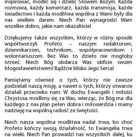
inspirować, modlić się i dzielić Słowem Bożym. Każda
rozmowa, każdy komentarz, każda transmisja, każde
świadectwo i każda modlitwa wspólna z Wami były dla
nas wielkim darem. Niech Pan wynagrodzi Wam
wszelkie dobro, jakie nam okazaliście!
Dziękujemy także wszystkim, którzy w różny sposób
współtworzyli Profeto – naszym redaktorom,
dziennikarzom, technikom, współpracownikom i
wolontariuszom. Bez Was to dzieło nie mogłoby
istnieć. Niech Bóg obdarza Was obficie swoim
błogosławieństwem! Bądźcie blisko Jego Serca!
Pamiętamy również o tych, którzy nie zawsze
podzielali naszą misję, a nawet o tych, którzy otwarcie
działali przeciwko nam. W duchu Ewangelii i miłości
Chrystusa modlimy się za Was, wierząc, że Bóg ma dla
każdego z nas plan pełen dobra i miłosierdzia i mamy
nadzieję na wspólną radość ze świętości.
Niech nasza wspólna modlitwa nadal trwa, bo choć
Profeto kończy swoją działalność, to Ewangelia trwa
na wieki. Niech Pan prowadzi nas wszystkich dalej, ku