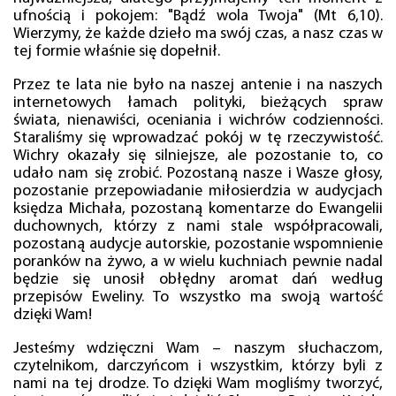
ufnością i pokojem: "Bądź wola Twoja" (Mt 6,10).
Wierzymy, że każde dzieło ma swój czas, a nasz czas w
tej formie właśnie się dopełnił.
Przez te lata nie było na naszej antenie i na naszych
internetowych łamach polityki, bieżących spraw
świata, nienawiści, oceniania i wichrów codzienności.
Staraliśmy się wprowadzać pokój w tę rzeczywistość.
Wichry okazały się silniejsze, ale pozostanie to, co
udało nam się zrobić. Pozostaną nasze i Wasze głosy,
pozostanie przepowiadanie miłosierdzia w audycjach
księdza Michała, pozostaną komentarze do Ewangelii
duchownych, którzy z nami stale współpracowali,
pozostaną audycje autorskie, pozostanie wspomnienie
poranków na żywo, a w wielu kuchniach pewnie nadal
będzie się unosił obłędny aromat dań według
przepisów Eweliny. To wszystko ma swoją wartość
dzięki Wam!
Jesteśmy wdzięczni Wam – naszym słuchaczom,
czytelnikom, darczyńcom i wszystkim, którzy byli z
nami na tej drodze. To dzięki Wam mogliśmy tworzyć,