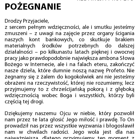
POŻEGNANIE
Drodzy Przyjaciele,
z sercem pełnym wdzięczności, ale i smutku jesteśmy
zmuszeni – z uwagi na zajęcie przez organy ścigania
naszych kont bankowych, co skutkuje brakiem
materialnych środków potrzebnych do dalszej
działalności – po kilkunastu latach pięknej i owocnej
pracy jako prawdopodobnie największa ambona Słowa
Bożego w Internecie, ale i na falach eteru, zakończyć
nasze dzieła, które dumnie noszą nazwę Profeto. Nie
żegnamy się z żalem do kogokolwiek ani nie jesteśmy
obrażeni na rzeczywistość, której nie rozumiemy, lecz
przyjmujemy to z chrześcijańską pokorą i z głęboką
wdzięcznością wobec Boga i wszystkich, którzy byli
częścią tej drogi.
Dziękujemy naszemu Ojcu w niebie, który pozwolił
nam przez te lata głosić Jego miłość i prawdę. To On
prowadził nas przez wszystkie wyzwania i błogosławił
nam w chwilach radości. Jego wola jest dla nas
najważniejsza, dlatego przyjmujemy ten moment z