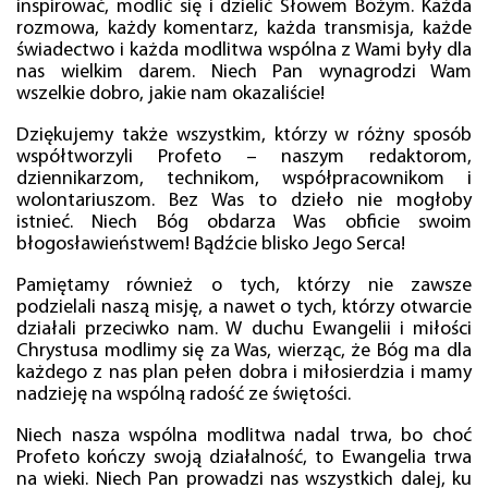
inspirować, modlić się i dzielić Słowem Bożym. Każda
rozmowa, każdy komentarz, każda transmisja, każde
świadectwo i każda modlitwa wspólna z Wami były dla
nas wielkim darem. Niech Pan wynagrodzi Wam
wszelkie dobro, jakie nam okazaliście!
Dziękujemy także wszystkim, którzy w różny sposób
współtworzyli Profeto – naszym redaktorom,
dziennikarzom, technikom, współpracownikom i
wolontariuszom. Bez Was to dzieło nie mogłoby
istnieć. Niech Bóg obdarza Was obficie swoim
błogosławieństwem! Bądźcie blisko Jego Serca!
Pamiętamy również o tych, którzy nie zawsze
podzielali naszą misję, a nawet o tych, którzy otwarcie
działali przeciwko nam. W duchu Ewangelii i miłości
Chrystusa modlimy się za Was, wierząc, że Bóg ma dla
każdego z nas plan pełen dobra i miłosierdzia i mamy
nadzieję na wspólną radość ze świętości.
Niech nasza wspólna modlitwa nadal trwa, bo choć
Profeto kończy swoją działalność, to Ewangelia trwa
na wieki. Niech Pan prowadzi nas wszystkich dalej, ku