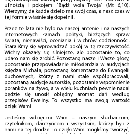
ufnością i pokojem: "Bądź wola Twoja" (Mt 6,10).
Wierzymy, że każde dzieło ma swój czas, a nasz czas w
tej formie właśnie się dopełnił.
Przez te lata nie było na naszej antenie i na naszych
internetowych łamach polityki, bieżących spraw
świata, nienawiści, oceniania i wichrów codzienności.
Staraliśmy się wprowadzać pokój w tę rzeczywistość.
Wichry okazały się silniejsze, ale pozostanie to, co
udało nam się zrobić. Pozostaną nasze i Wasze głosy,
pozostanie przepowiadanie miłosierdzia w audycjach
księdza Michała, pozostaną komentarze do Ewangelii
duchownych, którzy z nami stale współpracowali,
pozostaną audycje autorskie, pozostanie wspomnienie
poranków na żywo, a w wielu kuchniach pewnie nadal
będzie się unosił obłędny aromat dań według
przepisów Eweliny. To wszystko ma swoją wartość
dzięki Wam!
Jesteśmy wdzięczni Wam – naszym słuchaczom,
czytelnikom, darczyńcom i wszystkim, którzy byli z
nami na tej drodze. To dzięki Wam mogliśmy tworzyć,