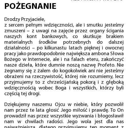
POŻEGNANIE
Drodzy Przyjaciele,
z sercem pełnym wdzięczności, ale i smutku jesteśmy
zmuszeni – z uwagi na zajęcie przez organy ścigania
naszych kont bankowych, co skutkuje brakiem
materialnych środków potrzebnych do dalszej
działalności – po kilkunastu latach pięknej i owocnej
pracy jako prawdopodobnie największa ambona Słowa
Bożego w Internecie, ale i na falach eteru, zakończyć
nasze dzieła, które dumnie noszą nazwę Profeto. Nie
żegnamy się z żalem do kogokolwiek ani nie jesteśmy
obrażeni na rzeczywistość, której nie rozumiemy, lecz
przyjmujemy to z chrześcijańską pokorą i z głęboką
wdzięcznością wobec Boga i wszystkich, którzy byli
częścią tej drogi.
Dziękujemy naszemu Ojcu w niebie, który pozwolił
nam przez te lata głosić Jego miłość i prawdę. To On
prowadził nas przez wszystkie wyzwania i błogosławił
nam w chwilach radości. Jego wola jest dla nas
najważniejsza, dlatego przyjmujemy ten moment z