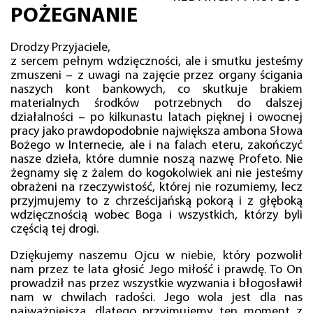
POŻEGNANIE
Drodzy Przyjaciele,
z sercem pełnym wdzięczności, ale i smutku jesteśmy
zmuszeni – z uwagi na zajęcie przez organy ścigania
naszych kont bankowych, co skutkuje brakiem
materialnych środków potrzebnych do dalszej
działalności – po kilkunastu latach pięknej i owocnej
pracy jako prawdopodobnie największa ambona Słowa
Bożego w Internecie, ale i na falach eteru, zakończyć
nasze dzieła, które dumnie noszą nazwę Profeto. Nie
żegnamy się z żalem do kogokolwiek ani nie jesteśmy
obrażeni na rzeczywistość, której nie rozumiemy, lecz
przyjmujemy to z chrześcijańską pokorą i z głęboką
wdzięcznością wobec Boga i wszystkich, którzy byli
częścią tej drogi.
Dziękujemy naszemu Ojcu w niebie, który pozwolił
nam przez te lata głosić Jego miłość i prawdę. To On
prowadził nas przez wszystkie wyzwania i błogosławił
nam w chwilach radości. Jego wola jest dla nas
najważniejsza, dlatego przyjmujemy ten moment z