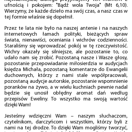
ufnością i pokojem: "Bądź wola Twoja" (Mt 6,10).
Wierzymy, że każde dzieło ma swój czas, a nasz czas w
tej formie właśnie się dopełnił.
Przez te lata nie było na naszej antenie i na naszych
internetowych łamach polityki, bieżących spraw
świata, nienawiści, oceniania i wichrów codzienności.
Staraliśmy się wprowadzać pokój w tę rzeczywistość.
Wichry okazały się silniejsze, ale pozostanie to, co
udało nam się zrobić. Pozostaną nasze i Wasze głosy,
pozostanie przepowiadanie miłosierdzia w audycjach
księdza Michała, pozostaną komentarze do Ewangelii
duchownych, którzy z nami stale współpracowali,
pozostaną audycje autorskie, pozostanie wspomnienie
poranków na żywo, a w wielu kuchniach pewnie nadal
będzie się unosił obłędny aromat dań według
przepisów Eweliny. To wszystko ma swoją wartość
dzięki Wam!
Jesteśmy wdzięczni Wam – naszym słuchaczom,
czytelnikom, darczyńcom i wszystkim, którzy byli z
nami na tej drodze. To dzięki Wam mogliśmy tworzyć,