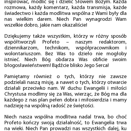
inspirować, modlić się i dzielić Słowem Bożym. Każda
rozmowa, każdy komentarz, każda transmisja, każde
świadectwo i każda modlitwa wspólna z Wami były dla
nas wielkim darem. Niech Pan wynagrodzi Wam
wszelkie dobro, jakie nam okazaliście!
Dziękujemy także wszystkim, którzy w różny sposób
współtworzyli Profeto – naszym redaktorom,
dziennikarzom, technikom, współpracownikom i
wolontariuszom. Bez Was to dzieło nie mogłoby
istnieć. Niech Bóg obdarza Was obficie swoim
błogosławieństwem! Bądźcie blisko Jego Serca!
Pamiętamy również o tych, którzy nie zawsze
podzielali naszą misję, a nawet o tych, którzy otwarcie
działali przeciwko nam. W duchu Ewangelii i miłości
Chrystusa modlimy się za Was, wierząc, że Bóg ma dla
każdego z nas plan pełen dobra i miłosierdzia i mamy
nadzieję na wspólną radość ze świętości.
Niech nasza wspólna modlitwa nadal trwa, bo choć
Profeto kończy swoją działalność, to Ewangelia trwa
na wieki. Niech Pan prowadzi nas wszystkich dalej, ku