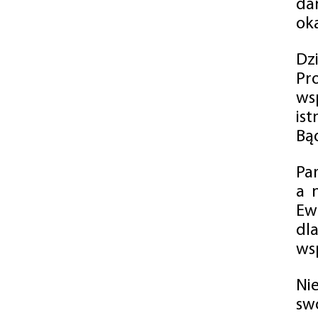
da
oka
Dz
Pr
ws
is
Bąd
Pa
a 
Ew
dl
wsp
Ni
sw