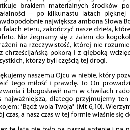
utkuje brakiem materialnych środków po
iałalności – po kilkunastu latach pięknej
awdopodobnie największa ambona Słowa Boż
na falach eteru, zakończyć nasze dzieła, kt
ofeto. Nie żegnamy się z żalem do kogokol
rażeni na rzeczywistość, której nie rozumi
 z chrześcijańską pokorą i z głęboką wdzię
ystkich, którzy byli częścią tej drogi.
iękujemy naszemu Ojcu w niebie, który pozw
osić Jego miłość i prawdę. To On prowadzi
zwania i błogosławił nam w chwilach radośc
s najważniejsza, dlatego przyjmujemy ten
kojem: "Bądź wola Twoja" (Mt 6,10). Wierzy
j czas, a nasz czas w tej formie właśnie się d
zez te lata nie było na naszej antenie i na