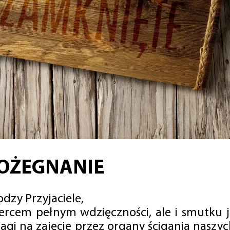
OŻEGNANIE
dzy Przyjaciele,
sercem pełnym wdzięczności, ale i smutku 
agi na zajęcie przez organy ścigania naszy