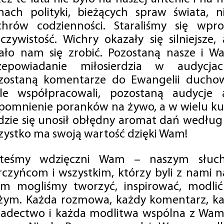
mach polityki, bieżących spraw świata, ni
chrów codzienności. Staraliśmy się wp
eczywistość. Wichry okazały się silniejsze,
ało nam się zrobić. Pozostaną nasze i Wa
zepowiadanie miłosierdzia w audycjac
zostaną komentarze do Ewangelii duchow
ale współpracowali, pozostaną audycje a
pomnienie poranków na żywo, a w wielu ku
dzie się unosił obłędny aromat dań według 
zystko ma swoją wartość dzięki Wam!
steśmy wdzięczni Wam – naszym słucha
rczyńcom i wszystkim, którzy byli z nami na
m mogliśmy tworzyć, inspirować, modlić 
żym. Każda rozmowa, każdy komentarz, każ
iadectwo i każda modlitwa wspólna z Wami