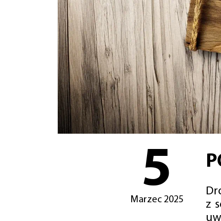
5
P
Dro
Marzec 2025
z 
uw