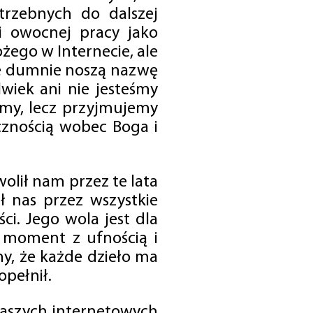
trzebnych do dalszej
 i owocnej pracy jako
ego w Internecie, ale
óre dumnie noszą nazwę
wiek ani nie jesteśmy
emy, lecz przyjmujemy
cznością wobec Boga i
olił nam przez te lata
ł nas przez wszystkie
i. Jego wola jest dla
 moment z ufnością i
my, że każde dzieło ma
opełnił.
 naszych internetowych