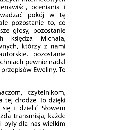
enawiści, oceniania i
rowadzać pokój w tę
 ale pozostanie to, co
sze głosy, pozostanie
h księdza Michała,
nych, którzy z nami
utorskie, pozostanie
chniach pewnie nadal
przepisów Eweliny. To
czom, czytelnikom,
 tej drodze. To dzięki
się i dzielić Słowem
da transmisja, każde
 były dla nas wielkim