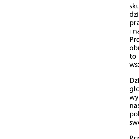
sk
dz
pr
i 
Pr
ob
to
wsz
Dz
gł
wy
na
po
swó
Pr