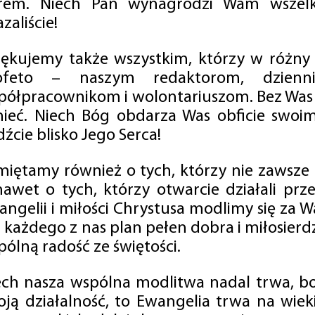
rem. Niech Pan wynagrodzi Wam wszelk
zaliście!
iękujemy także wszystkim, którzy w różny
ofeto – naszym redaktorom, dzienni
półpracownikom i wolontariuszom. Bez Was 
tnieć. Niech Bóg obdarza Was obficie swo
źcie blisko Jego Serca!
miętamy również o tych, którzy nie zawsze p
nawet o tych, którzy otwarcie działali p
angelii i miłości Chrystusa modlimy się za W
a każdego z nas plan pełen dobra i miłosierd
ólną radość ze świętości.
ech nasza wspólna modlitwa nadal trwa, b
oją działalność, to Ewangelia trwa na wiek