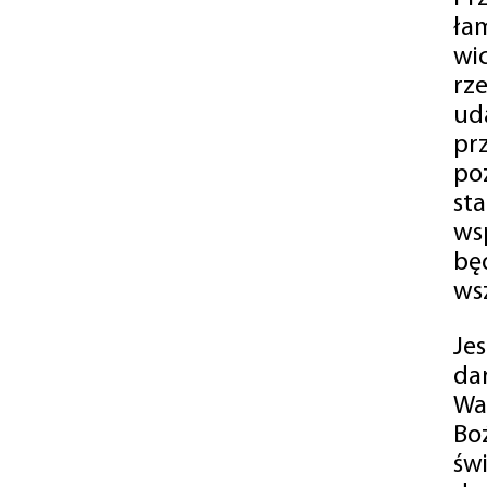
ła
wi
rz
ud
pr
po
st
ws
bę
ws
Je
da
Wa
Bo
św