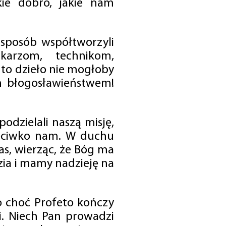
ie dobro, jakie nam
 sposób współtworzyli
karzom, technikom,
to dzieło nie mogłoby
im błogosławieństwem!
odzielali naszą misję,
rzeciwko nam. W duchu
as, wierząc, że Bóg ma
zia i mamy nadzieję na
o choć Profeto kończy
i. Niech Pan prowadzi