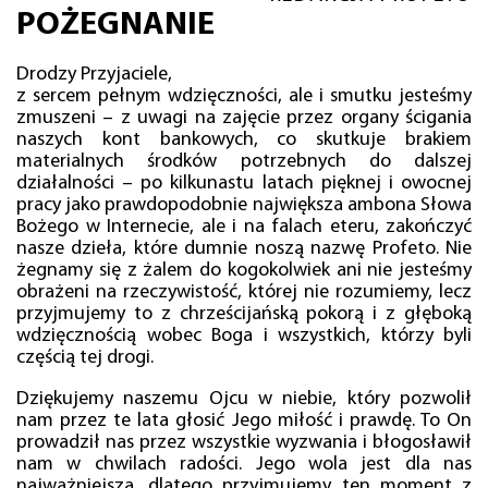
POŻEGNANIE
Drodzy Przyjaciele,
z sercem pełnym wdzięczności, ale i smutku jesteśmy
zmuszeni – z uwagi na zajęcie przez organy ścigania
naszych kont bankowych, co skutkuje brakiem
materialnych środków potrzebnych do dalszej
działalności – po kilkunastu latach pięknej i owocnej
pracy jako prawdopodobnie największa ambona Słowa
Bożego w Internecie, ale i na falach eteru, zakończyć
nasze dzieła, które dumnie noszą nazwę Profeto. Nie
żegnamy się z żalem do kogokolwiek ani nie jesteśmy
obrażeni na rzeczywistość, której nie rozumiemy, lecz
przyjmujemy to z chrześcijańską pokorą i z głęboką
wdzięcznością wobec Boga i wszystkich, którzy byli
częścią tej drogi.
Dziękujemy naszemu Ojcu w niebie, który pozwolił
nam przez te lata głosić Jego miłość i prawdę. To On
prowadził nas przez wszystkie wyzwania i błogosławił
nam w chwilach radości. Jego wola jest dla nas
najważniejsza, dlatego przyjmujemy ten moment z