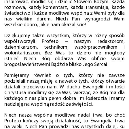
inspirować, modlić się i dzielić Słowem Bożym. Każda
rozmowa, każdy komentarz, każda transmisja, każde
świadectwo i każda modlitwa wspólna z Wami były dla
nas wielkim darem. Niech Pan wynagrodzi Wam
wszelkie dobro, jakie nam okazaliście!
Dziękujemy także wszystkim, którzy w różny sposób
współtworzyli Profeto – naszym redaktorom,
dziennikarzom, technikom, współpracownikom i
wolontariuszom. Bez Was to dzieło nie mogłoby
istnieć. Niech Bóg obdarza Was obficie swoim
błogosławieństwem! Bądźcie blisko Jego Serca!
Pamiętamy również o tych, którzy nie zawsze
podzielali naszą misję, a nawet o tych, którzy otwarcie
działali przeciwko nam. W duchu Ewangelii i miłości
Chrystusa modlimy się za Was, wierząc, że Bóg ma dla
każdego z nas plan pełen dobra i miłosierdzia i mamy
nadzieję na wspólną radość ze świętości.
Niech nasza wspólna modlitwa nadal trwa, bo choć
Profeto kończy swoją działalność, to Ewangelia trwa
na wieki. Niech Pan prowadzi nas wszystkich dalej, ku