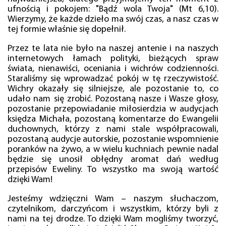
ufnością i pokojem: "Bądź wola Twoja" (Mt 6,10).
Wierzymy, że każde dzieło ma swój czas, a nasz czas w
tej formie właśnie się dopełnił.
Przez te lata nie było na naszej antenie i na naszych
internetowych łamach polityki, bieżących spraw
świata, nienawiści, oceniania i wichrów codzienności.
Staraliśmy się wprowadzać pokój w tę rzeczywistość.
Wichry okazały się silniejsze, ale pozostanie to, co
udało nam się zrobić. Pozostaną nasze i Wasze głosy,
pozostanie przepowiadanie miłosierdzia w audycjach
księdza Michała, pozostaną komentarze do Ewangelii
duchownych, którzy z nami stale współpracowali,
pozostaną audycje autorskie, pozostanie wspomnienie
poranków na żywo, a w wielu kuchniach pewnie nadal
będzie się unosił obłędny aromat dań według
przepisów Eweliny. To wszystko ma swoją wartość
dzięki Wam!
Jesteśmy wdzięczni Wam – naszym słuchaczom,
czytelnikom, darczyńcom i wszystkim, którzy byli z
nami na tej drodze. To dzięki Wam mogliśmy tworzyć,