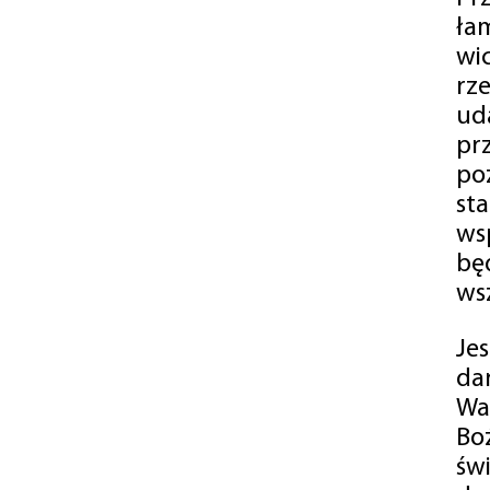
ła
wi
rz
ud
pr
po
st
ws
bę
ws
Je
da
Wa
Bo
św