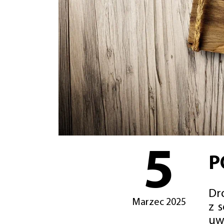
5
P
Dro
Marzec 2025
z 
uw