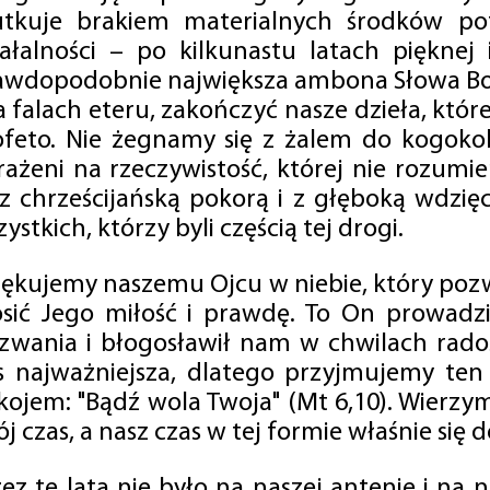
utkuje brakiem materialnych środków po
iałalności – po kilkunastu latach pięknej
awdopodobnie największa ambona Słowa Boż
na falach eteru, zakończyć nasze dzieła, kt
ofeto. Nie żegnamy się z żalem do kogokol
rażeni na rzeczywistość, której nie rozumi
 z chrześcijańską pokorą i z głęboką wdzię
ystkich, którzy byli częścią tej drogi.
iękujemy naszemu Ojcu w niebie, który pozw
osić Jego miłość i prawdę. To On prowadzi
zwania i błogosławił nam w chwilach radośc
s najważniejsza, dlatego przyjmujemy ten
kojem: "Bądź wola Twoja" (Mt 6,10). Wierzy
j czas, a nasz czas w tej formie właśnie się d
zez te lata nie było na naszej antenie i na