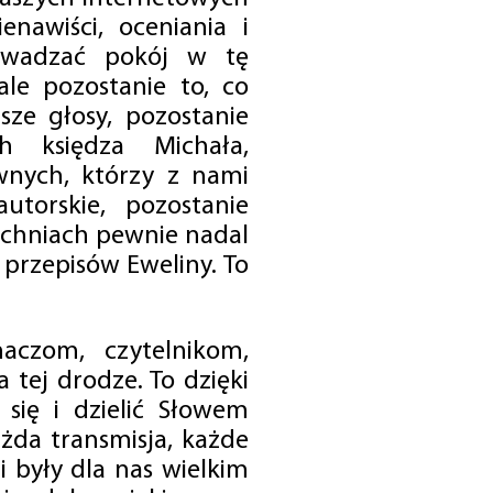
enawiści, oceniania i
rowadzać pokój w tę
 ale pozostanie to, co
sze głosy, pozostanie
h księdza Michała,
nych, którzy z nami
utorskie, pozostanie
chniach pewnie nadal
przepisów Eweliny. To
czom, czytelnikom,
 tej drodze. To dzięki
się i dzielić Słowem
da transmisja, każde
 były dla nas wielkim