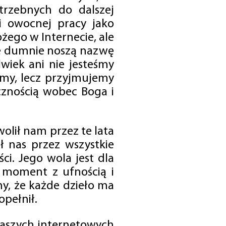
trzebnych do dalszej
 i owocnej pracy jako
ego w Internecie, ale
óre dumnie noszą nazwę
wiek ani nie jesteśmy
emy, lecz przyjmujemy
cznością wobec Boga i
olił nam przez te lata
ł nas przez wszystkie
i. Jego wola jest dla
 moment z ufnością i
my, że każde dzieło ma
opełnił.
 naszych internetowych