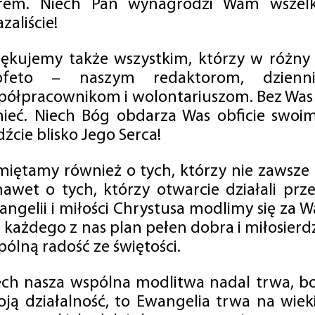
rem. Niech Pan wynagrodzi Wam wszelk
zaliście!
iękujemy także wszystkim, którzy w różny
ofeto – naszym redaktorom, dzienni
półpracownikom i wolontariuszom. Bez Was 
tnieć. Niech Bóg obdarza Was obficie swo
źcie blisko Jego Serca!
miętamy również o tych, którzy nie zawsze p
nawet o tych, którzy otwarcie działali p
angelii i miłości Chrystusa modlimy się za W
a każdego z nas plan pełen dobra i miłosierd
ólną radość ze świętości.
ech nasza wspólna modlitwa nadal trwa, b
oją działalność, to Ewangelia trwa na wiek