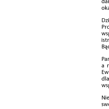
da
oka
Dz
Pr
ws
is
Bąd
Pa
a 
Ew
dl
wsp
Ni
sw