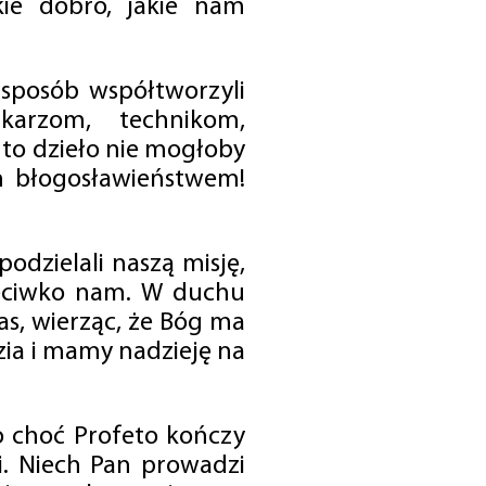
ie dobro, jakie nam
 sposób współtworzyli
karzom, technikom,
to dzieło nie mogłoby
im błogosławieństwem!
odzielali naszą misję,
rzeciwko nam. W duchu
as, wierząc, że Bóg ma
zia i mamy nadzieję na
o choć Profeto kończy
i. Niech Pan prowadzi