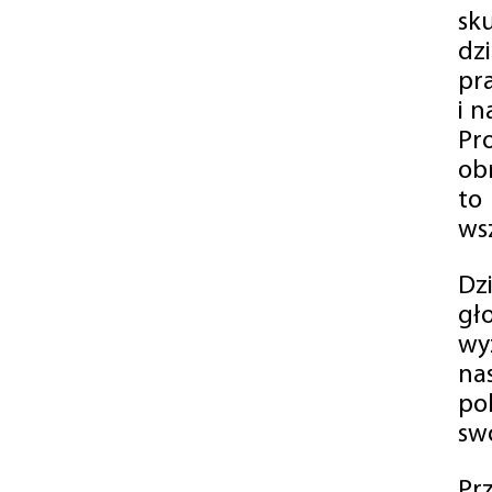
sk
dz
pr
i 
Pr
ob
to
wsz
Dz
gł
wy
na
po
swó
Pr