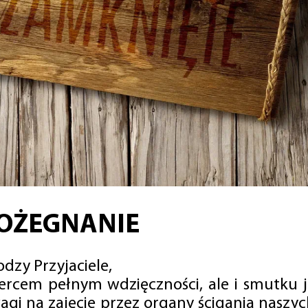
OŻEGNANIE
dzy Przyjaciele,
sercem pełnym wdzięczności, ale i smutku 
agi na zajęcie przez organy ścigania naszy