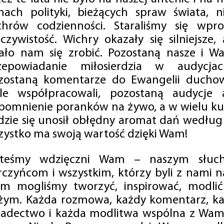
mach polityki, bieżących spraw świata, ni
chrów codzienności. Staraliśmy się wp
eczywistość. Wichry okazały się silniejsze,
ało nam się zrobić. Pozostaną nasze i Wa
zepowiadanie miłosierdzia w audycjac
zostaną komentarze do Ewangelii duchow
ale współpracowali, pozostaną audycje a
pomnienie poranków na żywo, a w wielu ku
dzie się unosił obłędny aromat dań według 
zystko ma swoją wartość dzięki Wam!
steśmy wdzięczni Wam – naszym słucha
rczyńcom i wszystkim, którzy byli z nami na
m mogliśmy tworzyć, inspirować, modlić 
żym. Każda rozmowa, każdy komentarz, każ
iadectwo i każda modlitwa wspólna z Wami