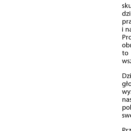
sk
dz
pr
i 
Pr
ob
to
wsz
Dz
gł
wy
na
po
swó
Pr