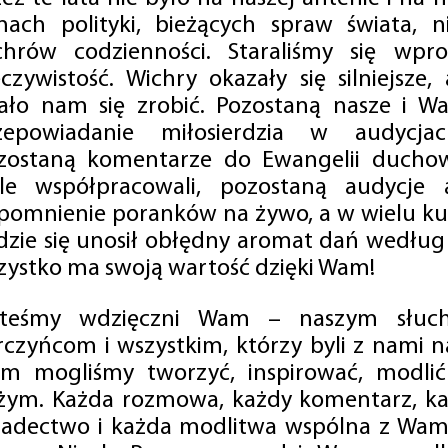
mach polityki, bieżących spraw świata, ni
chrów codzienności. Staraliśmy się wp
eczywistość. Wichry okazały się silniejsze,
ało nam się zrobić. Pozostaną nasze i Wa
zepowiadanie miłosierdzia w audycjac
zostaną komentarze do Ewangelii duchow
ale współpracowali, pozostaną audycje a
pomnienie poranków na żywo, a w wielu ku
dzie się unosił obłędny aromat dań według 
zystko ma swoją wartość dzięki Wam!
steśmy wdzięczni Wam – naszym słucha
rczyńcom i wszystkim, którzy byli z nami na
m mogliśmy tworzyć, inspirować, modlić 
żym. Każda rozmowa, każdy komentarz, każ
iadectwo i każda modlitwa wspólna z Wami