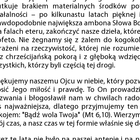
utkuje brakiem materialnych środków po
iałalności – po kilkunastu latach pięknej
awdopodobnie największa ambona Słowa Boż
na falach eteru, zakończyć nasze dzieła, kt
ofeto. Nie żegnamy się z żalem do kogokol
rażeni na rzeczywistość, której nie rozumi
 z chrześcijańską pokorą i z głęboką wdzię
ystkich, którzy byli częścią tej drogi.
iękujemy naszemu Ojcu w niebie, który pozw
osić Jego miłość i prawdę. To On prowadzi
zwania i błogosławił nam w chwilach radośc
s najważniejsza, dlatego przyjmujemy ten
kojem: "Bądź wola Twoja" (Mt 6,10). Wierzy
j czas, a nasz czas w tej formie właśnie się d
zez te lata nie było na naszej antenie i na