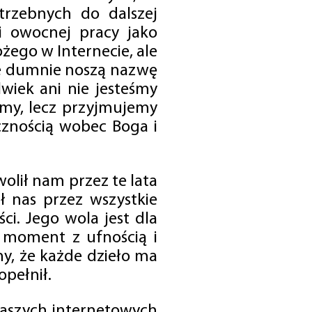
trzebnych do dalszej
 i owocnej pracy jako
ego w Internecie, ale
óre dumnie noszą nazwę
wiek ani nie jesteśmy
emy, lecz przyjmujemy
cznością wobec Boga i
olił nam przez te lata
ł nas przez wszystkie
i. Jego wola jest dla
 moment z ufnością i
my, że każde dzieło ma
opełnił.
 naszych internetowych