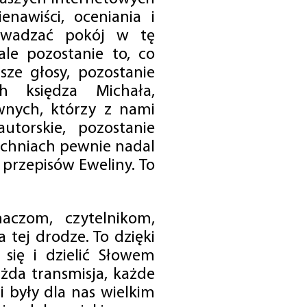
enawiści, oceniania i
rowadzać pokój w tę
 ale pozostanie to, co
sze głosy, pozostanie
h księdza Michała,
nych, którzy z nami
utorskie, pozostanie
chniach pewnie nadal
przepisów Eweliny. To
czom, czytelnikom,
 tej drodze. To dzięki
się i dzielić Słowem
da transmisja, każde
 były dla nas wielkim