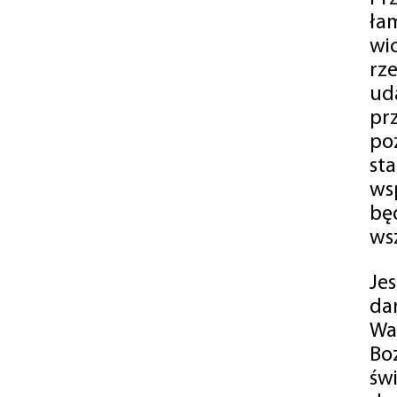
ła
wi
rz
ud
pr
po
st
ws
bę
ws
Je
da
Wa
Bo
św