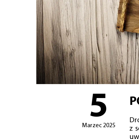
5
P
Dro
Marzec 2025
z 
uw