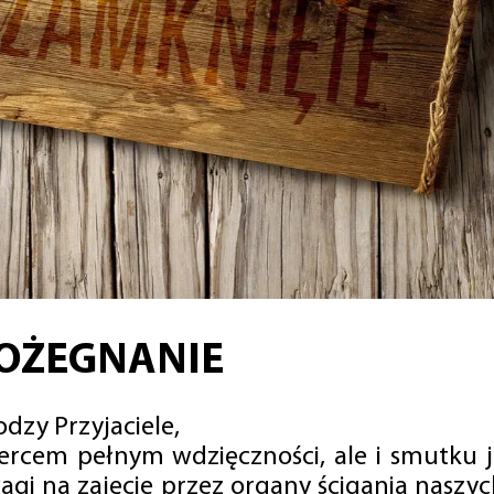
OŻEGNANIE
dzy Przyjaciele,
sercem pełnym wdzięczności, ale i smutku 
agi na zajęcie przez organy ścigania naszy