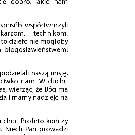
ie dobro, jakie nam
 sposób współtworzyli
karzom, technikom,
to dzieło nie mogłoby
im błogosławieństwem!
odzielali naszą misję,
rzeciwko nam. W duchu
as, wierząc, że Bóg ma
zia i mamy nadzieję na
o choć Profeto kończy
i. Niech Pan prowadzi