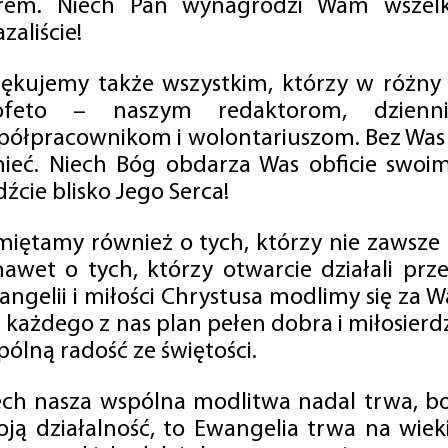
rem. Niech Pan wynagrodzi Wam wszelk
zaliście!
iękujemy także wszystkim, którzy w różny
ofeto – naszym redaktorom, dzienni
półpracownikom i wolontariuszom. Bez Was 
tnieć. Niech Bóg obdarza Was obficie swo
źcie blisko Jego Serca!
miętamy również o tych, którzy nie zawsze p
nawet o tych, którzy otwarcie działali p
angelii i miłości Chrystusa modlimy się za W
a każdego z nas plan pełen dobra i miłosierd
ólną radość ze świętości.
ech nasza wspólna modlitwa nadal trwa, b
oją działalność, to Ewangelia trwa na wiek