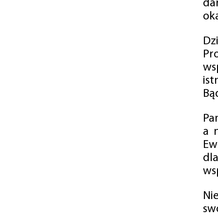
da
oka
Dz
Pr
ws
is
Bąd
Pa
a 
Ew
dl
wsp
Ni
sw