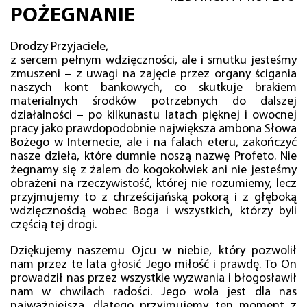
POŻEGNANIE
Drodzy Przyjaciele,
z sercem pełnym wdzięczności, ale i smutku jesteśmy
zmuszeni – z uwagi na zajęcie przez organy ścigania
naszych kont bankowych, co skutkuje brakiem
materialnych środków potrzebnych do dalszej
działalności – po kilkunastu latach pięknej i owocnej
pracy jako prawdopodobnie największa ambona Słowa
Bożego w Internecie, ale i na falach eteru, zakończyć
nasze dzieła, które dumnie noszą nazwę Profeto. Nie
żegnamy się z żalem do kogokolwiek ani nie jesteśmy
obrażeni na rzeczywistość, której nie rozumiemy, lecz
przyjmujemy to z chrześcijańską pokorą i z głęboką
wdzięcznością wobec Boga i wszystkich, którzy byli
częścią tej drogi.
Dziękujemy naszemu Ojcu w niebie, który pozwolił
nam przez te lata głosić Jego miłość i prawdę. To On
prowadził nas przez wszystkie wyzwania i błogosławił
nam w chwilach radości. Jego wola jest dla nas
najważniejsza, dlatego przyjmujemy ten moment z