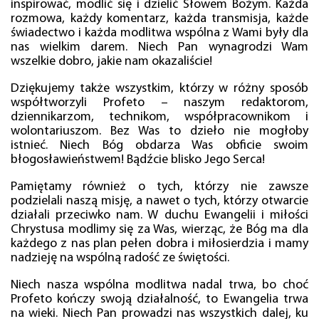
inspirować, modlić się i dzielić Słowem Bożym. Każda
rozmowa, każdy komentarz, każda transmisja, każde
świadectwo i każda modlitwa wspólna z Wami były dla
nas wielkim darem. Niech Pan wynagrodzi Wam
wszelkie dobro, jakie nam okazaliście!
Dziękujemy także wszystkim, którzy w różny sposób
współtworzyli Profeto – naszym redaktorom,
dziennikarzom, technikom, współpracownikom i
wolontariuszom. Bez Was to dzieło nie mogłoby
istnieć. Niech Bóg obdarza Was obficie swoim
błogosławieństwem! Bądźcie blisko Jego Serca!
Pamiętamy również o tych, którzy nie zawsze
podzielali naszą misję, a nawet o tych, którzy otwarcie
działali przeciwko nam. W duchu Ewangelii i miłości
Chrystusa modlimy się za Was, wierząc, że Bóg ma dla
każdego z nas plan pełen dobra i miłosierdzia i mamy
nadzieję na wspólną radość ze świętości.
Niech nasza wspólna modlitwa nadal trwa, bo choć
Profeto kończy swoją działalność, to Ewangelia trwa
na wieki. Niech Pan prowadzi nas wszystkich dalej, ku