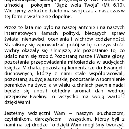
ufnością i pokojem: "Bądź wola Twoja" (Mt 6,10).
Wierzymy, że każde dzieło ma swój czas, a nasz czas w
tej formie właśnie się dopełnił.
Przez te lata nie było na naszej antenie i na naszych
internetowych łamach polityki, bieżących spraw
świata, nienawiści, oceniania i wichrów codzienności.
Staraliśmy się wprowadzać pokój w tę rzeczywistość.
Wichry okazały się silniejsze, ale pozostanie to, co
udało nam się zrobić. Pozostaną nasze i Wasze głosy,
pozostanie przepowiadanie miłosierdzia w audycjach
księdza Michała, pozostaną komentarze do Ewangelii
duchownych, którzy z nami stale współpracowali,
pozostaną audycje autorskie, pozostanie wspomnienie
poranków na żywo, a w wielu kuchniach pewnie nadal
będzie się unosił obłędny aromat dań według
przepisów Eweliny. To wszystko ma swoją wartość
dzięki Wam!
Jesteśmy wdzięczni Wam – naszym słuchaczom,
czytelnikom, darczyńcom i wszystkim, którzy byli z
nami na tej drodze. To dzięki Wam mogliśmy tworzyć,