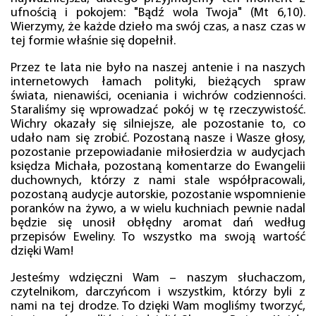
ufnością i pokojem: "Bądź wola Twoja" (Mt 6,10).
Wierzymy, że każde dzieło ma swój czas, a nasz czas w
tej formie właśnie się dopełnił.
Przez te lata nie było na naszej antenie i na naszych
internetowych łamach polityki, bieżących spraw
świata, nienawiści, oceniania i wichrów codzienności.
Staraliśmy się wprowadzać pokój w tę rzeczywistość.
Wichry okazały się silniejsze, ale pozostanie to, co
udało nam się zrobić. Pozostaną nasze i Wasze głosy,
pozostanie przepowiadanie miłosierdzia w audycjach
księdza Michała, pozostaną komentarze do Ewangelii
duchownych, którzy z nami stale współpracowali,
pozostaną audycje autorskie, pozostanie wspomnienie
poranków na żywo, a w wielu kuchniach pewnie nadal
będzie się unosił obłędny aromat dań według
przepisów Eweliny. To wszystko ma swoją wartość
dzięki Wam!
Jesteśmy wdzięczni Wam – naszym słuchaczom,
czytelnikom, darczyńcom i wszystkim, którzy byli z
nami na tej drodze. To dzięki Wam mogliśmy tworzyć,