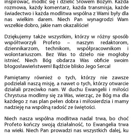
inspirować, modlić się i dzielić Słowem Bożym. Każda
rozmowa, każdy komentarz, każda transmisja, każde
świadectwo i każda modlitwa wspólna z Wami były dla
nas wielkim darem. Niech Pan wynagrodzi Wam
wszelkie dobro, jakie nam okazaliście!
Dziękujemy także wszystkim, którzy w różny sposób
współtworzyli Profeto – naszym redaktorom,
dziennikarzom, technikom, współpracownikom i
wolontariuszom. Bez Was to dzieło nie mogłoby
istnieć. Niech Bóg obdarza Was obficie swoim
błogosławieństwem! Bądźcie blisko Jego Serca!
Pamiętamy również o tych, którzy nie zawsze
podzielali naszą misję, a nawet o tych, którzy otwarcie
działali przeciwko nam. W duchu Ewangelii i miłości
Chrystusa modlimy się za Was, wierząc, że Bóg ma dla
każdego z nas plan pełen dobra i miłosierdzia i mamy
nadzieję na wspólną radość ze świętości.
Niech nasza wspólna modlitwa nadal trwa, bo choć
Profeto kończy swoją działalność, to Ewangelia trwa
na wieki. Niech Pan prowadzi nas wszystkich dalej, ku