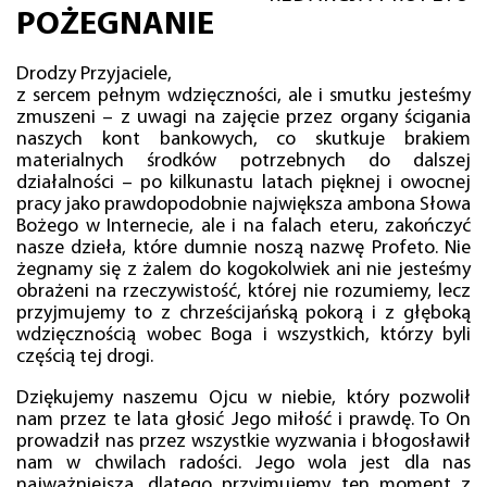
POŻEGNANIE
Drodzy Przyjaciele,
z sercem pełnym wdzięczności, ale i smutku jesteśmy
zmuszeni – z uwagi na zajęcie przez organy ścigania
naszych kont bankowych, co skutkuje brakiem
materialnych środków potrzebnych do dalszej
działalności – po kilkunastu latach pięknej i owocnej
pracy jako prawdopodobnie największa ambona Słowa
Bożego w Internecie, ale i na falach eteru, zakończyć
nasze dzieła, które dumnie noszą nazwę Profeto. Nie
żegnamy się z żalem do kogokolwiek ani nie jesteśmy
obrażeni na rzeczywistość, której nie rozumiemy, lecz
przyjmujemy to z chrześcijańską pokorą i z głęboką
wdzięcznością wobec Boga i wszystkich, którzy byli
częścią tej drogi.
Dziękujemy naszemu Ojcu w niebie, który pozwolił
nam przez te lata głosić Jego miłość i prawdę. To On
prowadził nas przez wszystkie wyzwania i błogosławił
nam w chwilach radości. Jego wola jest dla nas
najważniejsza, dlatego przyjmujemy ten moment z