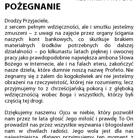
POŻEGNANIE
Drodzy Przyjaciele,
z sercem pełnym wdzięczności, ale i smutku jesteśmy
zmuszeni – z uwagi na zajęcie przez organy ścigania
naszych kont bankowych, co skutkuje brakiem
materialnych środków potrzebnych do dalszej
działalności – po kilkunastu latach pięknej i owocnej
pracy jako prawdopodobnie największa ambona Słowa
Bożego w Internecie, ale i na falach eteru, zakończyć
nasze dzieła, które dumnie noszą nazwę Profeto. Nie
żegnamy się z żalem do kogokolwiek ani nie jesteśmy
obrażeni na rzeczywistość, której nie rozumiemy, lecz
przyjmujemy to z chrześcijańską pokorą i z głęboką
wdzięcznością wobec Boga i wszystkich, którzy byli
częścią tej drogi.
Dziękujemy naszemu Ojcu w niebie, który pozwolił
nam przez te lata głosić Jego miłość i prawdę. To On
prowadził nas przez wszystkie wyzwania i błogosławił
nam w chwilach radości. Jego wola jest dla nas
najważniejsza, dlatego przyjmujemy ten moment z