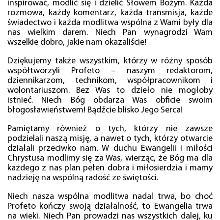
inspirować, modlić się i dzielić Słowem Bożym. Każda
rozmowa, każdy komentarz, każda transmisja, każde
świadectwo i każda modlitwa wspólna z Wami były dla
nas wielkim darem. Niech Pan wynagrodzi Wam
wszelkie dobro, jakie nam okazaliście!
Dziękujemy także wszystkim, którzy w różny sposób
współtworzyli Profeto – naszym redaktorom,
dziennikarzom, technikom, współpracownikom i
wolontariuszom. Bez Was to dzieło nie mogłoby
istnieć. Niech Bóg obdarza Was obficie swoim
błogosławieństwem! Bądźcie blisko Jego Serca!
Pamiętamy również o tych, którzy nie zawsze
podzielali naszą misję, a nawet o tych, którzy otwarcie
działali przeciwko nam. W duchu Ewangelii i miłości
Chrystusa modlimy się za Was, wierząc, że Bóg ma dla
każdego z nas plan pełen dobra i miłosierdzia i mamy
nadzieję na wspólną radość ze świętości.
Niech nasza wspólna modlitwa nadal trwa, bo choć
Profeto kończy swoją działalność, to Ewangelia trwa
na wieki. Niech Pan prowadzi nas wszystkich dalej, ku