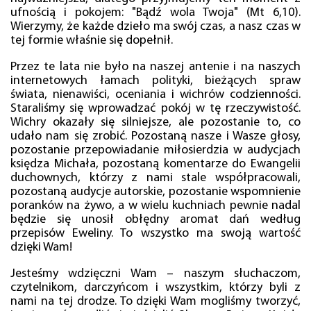
ufnością i pokojem: "Bądź wola Twoja" (Mt 6,10).
Wierzymy, że każde dzieło ma swój czas, a nasz czas w
tej formie właśnie się dopełnił.
Przez te lata nie było na naszej antenie i na naszych
internetowych łamach polityki, bieżących spraw
świata, nienawiści, oceniania i wichrów codzienności.
Staraliśmy się wprowadzać pokój w tę rzeczywistość.
Wichry okazały się silniejsze, ale pozostanie to, co
udało nam się zrobić. Pozostaną nasze i Wasze głosy,
pozostanie przepowiadanie miłosierdzia w audycjach
księdza Michała, pozostaną komentarze do Ewangelii
duchownych, którzy z nami stale współpracowali,
pozostaną audycje autorskie, pozostanie wspomnienie
poranków na żywo, a w wielu kuchniach pewnie nadal
będzie się unosił obłędny aromat dań według
przepisów Eweliny. To wszystko ma swoją wartość
dzięki Wam!
Jesteśmy wdzięczni Wam – naszym słuchaczom,
czytelnikom, darczyńcom i wszystkim, którzy byli z
nami na tej drodze. To dzięki Wam mogliśmy tworzyć,