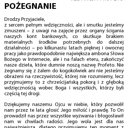
POŻEGNANIE
Drodzy Przyjaciele,
z sercem pełnym wdzięczności, ale i smutku jesteśmy
zmuszeni – z uwagi na zajęcie przez organy ścigania
naszych kont bankowych, co skutkuje brakiem
materialnych środków potrzebnych do dalszej
działalności – po kilkunastu latach pięknej i owocnej
pracy jako prawdopodobnie największa ambona Słowa
Bożego w Internecie, ale i na falach eteru, zakończyć
nasze dzieła, które dumnie noszą nazwę Profeto. Nie
żegnamy się z żalem do kogokolwiek ani nie jesteśmy
obrażeni na rzeczywistość, której nie rozumiemy, lecz
przyjmujemy to z chrześcijańską pokorą i z głęboką
wdzięcznością wobec Boga i wszystkich, którzy byli
częścią tej drogi.
Dziękujemy naszemu Ojcu w niebie, który pozwolił
nam przez te lata głosić Jego miłość i prawdę. To On
prowadził nas przez wszystkie wyzwania i błogosławił
nam w chwilach radości. Jego wola jest dla nas
najważniejsza, dlatego przyjmujemy ten moment z