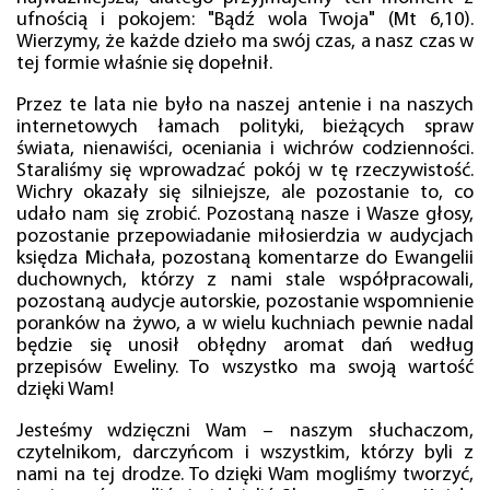
ufnością i pokojem: "Bądź wola Twoja" (Mt 6,10).
Wierzymy, że każde dzieło ma swój czas, a nasz czas w
tej formie właśnie się dopełnił.
Przez te lata nie było na naszej antenie i na naszych
internetowych łamach polityki, bieżących spraw
świata, nienawiści, oceniania i wichrów codzienności.
Staraliśmy się wprowadzać pokój w tę rzeczywistość.
Wichry okazały się silniejsze, ale pozostanie to, co
udało nam się zrobić. Pozostaną nasze i Wasze głosy,
pozostanie przepowiadanie miłosierdzia w audycjach
księdza Michała, pozostaną komentarze do Ewangelii
duchownych, którzy z nami stale współpracowali,
pozostaną audycje autorskie, pozostanie wspomnienie
poranków na żywo, a w wielu kuchniach pewnie nadal
będzie się unosił obłędny aromat dań według
przepisów Eweliny. To wszystko ma swoją wartość
dzięki Wam!
Jesteśmy wdzięczni Wam – naszym słuchaczom,
czytelnikom, darczyńcom i wszystkim, którzy byli z
nami na tej drodze. To dzięki Wam mogliśmy tworzyć,