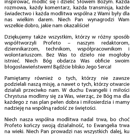
inspirować, modlić się i dzielić Słowem Bożym. Każda
rozmowa, każdy komentarz, każda transmisja, każde
świadectwo i każda modlitwa wspólna z Wami były dla
nas wielkim darem. Niech Pan wynagrodzi Wam
wszelkie dobro, jakie nam okazaliście!
Dziękujemy także wszystkim, którzy w różny sposób
współtworzyli Profeto – naszym redaktorom,
dziennikarzom, technikom, współpracownikom i
wolontariuszom. Bez Was to dzieło nie mogłoby
istnieć. Niech Bóg obdarza Was obficie swoim
błogosławieństwem! Bądźcie blisko Jego Serca!
Pamiętamy również o tych, którzy nie zawsze
podzielali naszą misję, a nawet o tych, którzy otwarcie
działali przeciwko nam. W duchu Ewangelii i miłości
Chrystusa modlimy się za Was, wierząc, że Bóg ma dla
każdego z nas plan pełen dobra i miłosierdzia i mamy
nadzieję na wspólną radość ze świętości.
Niech nasza wspólna modlitwa nadal trwa, bo choć
Profeto kończy swoją działalność, to Ewangelia trwa
na wieki. Niech Pan prowadzi nas wszystkich dalej, ku