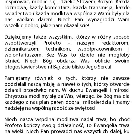
inspirować, modlić się i dzielić Słowem Bożym. Każda
rozmowa, każdy komentarz, każda transmisja, każde
świadectwo i każda modlitwa wspólna z Wami były dla
nas wielkim darem. Niech Pan wynagrodzi Wam
wszelkie dobro, jakie nam okazaliście!
Dziękujemy także wszystkim, którzy w różny sposób
współtworzyli Profeto – naszym redaktorom,
dziennikarzom, technikom, współpracownikom i
wolontariuszom. Bez Was to dzieło nie mogłoby
istnieć. Niech Bóg obdarza Was obficie swoim
błogosławieństwem! Bądźcie blisko Jego Serca!
Pamiętamy również o tych, którzy nie zawsze
podzielali naszą misję, a nawet o tych, którzy otwarcie
działali przeciwko nam. W duchu Ewangelii i miłości
Chrystusa modlimy się za Was, wierząc, że Bóg ma dla
każdego z nas plan pełen dobra i miłosierdzia i mamy
nadzieję na wspólną radość ze świętości.
Niech nasza wspólna modlitwa nadal trwa, bo choć
Profeto kończy swoją działalność, to Ewangelia trwa
na wieki. Niech Pan prowadzi nas wszystkich dalej, ku