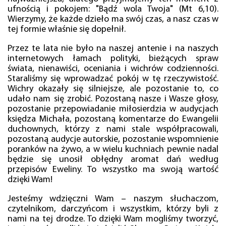
ufnością i pokojem: "Bądź wola Twoja" (Mt 6,10).
Wierzymy, że każde dzieło ma swój czas, a nasz czas w
tej formie właśnie się dopełnił.
Przez te lata nie było na naszej antenie i na naszych
internetowych łamach polityki, bieżących spraw
świata, nienawiści, oceniania i wichrów codzienności.
Staraliśmy się wprowadzać pokój w tę rzeczywistość.
Wichry okazały się silniejsze, ale pozostanie to, co
udało nam się zrobić. Pozostaną nasze i Wasze głosy,
pozostanie przepowiadanie miłosierdzia w audycjach
księdza Michała, pozostaną komentarze do Ewangelii
duchownych, którzy z nami stale współpracowali,
pozostaną audycje autorskie, pozostanie wspomnienie
poranków na żywo, a w wielu kuchniach pewnie nadal
będzie się unosił obłędny aromat dań według
przepisów Eweliny. To wszystko ma swoją wartość
dzięki Wam!
Jesteśmy wdzięczni Wam – naszym słuchaczom,
czytelnikom, darczyńcom i wszystkim, którzy byli z
nami na tej drodze. To dzięki Wam mogliśmy tworzyć,