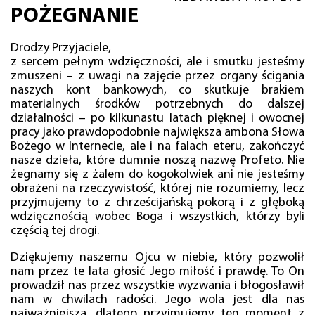
POŻEGNANIE
Drodzy Przyjaciele,
z sercem pełnym wdzięczności, ale i smutku jesteśmy
zmuszeni – z uwagi na zajęcie przez organy ścigania
naszych kont bankowych, co skutkuje brakiem
materialnych środków potrzebnych do dalszej
działalności – po kilkunastu latach pięknej i owocnej
pracy jako prawdopodobnie największa ambona Słowa
Bożego w Internecie, ale i na falach eteru, zakończyć
nasze dzieła, które dumnie noszą nazwę Profeto. Nie
żegnamy się z żalem do kogokolwiek ani nie jesteśmy
obrażeni na rzeczywistość, której nie rozumiemy, lecz
przyjmujemy to z chrześcijańską pokorą i z głęboką
wdzięcznością wobec Boga i wszystkich, którzy byli
częścią tej drogi.
Dziękujemy naszemu Ojcu w niebie, który pozwolił
nam przez te lata głosić Jego miłość i prawdę. To On
prowadził nas przez wszystkie wyzwania i błogosławił
nam w chwilach radości. Jego wola jest dla nas
najważniejsza, dlatego przyjmujemy ten moment z