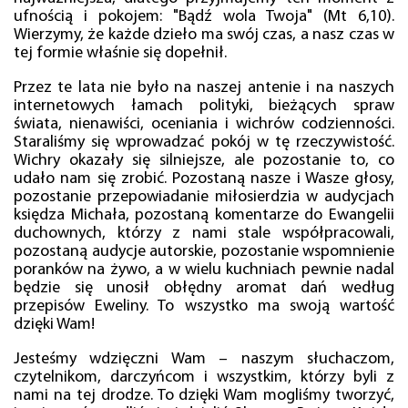
ufnością i pokojem: "Bądź wola Twoja" (Mt 6,10).
Wierzymy, że każde dzieło ma swój czas, a nasz czas w
tej formie właśnie się dopełnił.
Przez te lata nie było na naszej antenie i na naszych
internetowych łamach polityki, bieżących spraw
świata, nienawiści, oceniania i wichrów codzienności.
Staraliśmy się wprowadzać pokój w tę rzeczywistość.
Wichry okazały się silniejsze, ale pozostanie to, co
udało nam się zrobić. Pozostaną nasze i Wasze głosy,
pozostanie przepowiadanie miłosierdzia w audycjach
księdza Michała, pozostaną komentarze do Ewangelii
duchownych, którzy z nami stale współpracowali,
pozostaną audycje autorskie, pozostanie wspomnienie
poranków na żywo, a w wielu kuchniach pewnie nadal
będzie się unosił obłędny aromat dań według
przepisów Eweliny. To wszystko ma swoją wartość
dzięki Wam!
Jesteśmy wdzięczni Wam – naszym słuchaczom,
czytelnikom, darczyńcom i wszystkim, którzy byli z
nami na tej drodze. To dzięki Wam mogliśmy tworzyć,