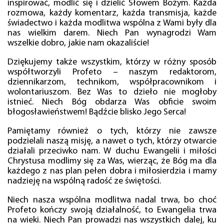
inspirować, modlić się i dzielić Słowem Bożym. Każda
rozmowa, każdy komentarz, każda transmisja, każde
świadectwo i każda modlitwa wspólna z Wami były dla
nas wielkim darem. Niech Pan wynagrodzi Wam
wszelkie dobro, jakie nam okazaliście!
Dziękujemy także wszystkim, którzy w różny sposób
współtworzyli Profeto – naszym redaktorom,
dziennikarzom, technikom, współpracownikom i
wolontariuszom. Bez Was to dzieło nie mogłoby
istnieć. Niech Bóg obdarza Was obficie swoim
błogosławieństwem! Bądźcie blisko Jego Serca!
Pamiętamy również o tych, którzy nie zawsze
podzielali naszą misję, a nawet o tych, którzy otwarcie
działali przeciwko nam. W duchu Ewangelii i miłości
Chrystusa modlimy się za Was, wierząc, że Bóg ma dla
każdego z nas plan pełen dobra i miłosierdzia i mamy
nadzieję na wspólną radość ze świętości.
Niech nasza wspólna modlitwa nadal trwa, bo choć
Profeto kończy swoją działalność, to Ewangelia trwa
na wieki. Niech Pan prowadzi nas wszystkich dalej, ku