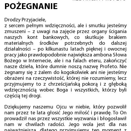
POŻEGNANIE
Drodzy Przyjaciele,
z sercem pełnym wdzięczności, ale i smutku jesteśmy
zmuszeni – z uwagi na zajęcie przez organy ścigania
naszych kont bankowych, co skutkuje brakiem
materialnych środków potrzebnych do dalszej
działalności – po kilkunastu latach pięknej i owocnej
pracy jako prawdopodobnie największa ambona Słowa
Bożego w Internecie, ale i na falach eteru, zakończyć
nasze dzieła, które dumnie noszą nazwę Profeto. Nie
żegnamy się z żalem do kogokolwiek ani nie jesteśmy
obrażeni na rzeczywistość, której nie rozumiemy, lecz
przyjmujemy to z chrześcijańską pokorą i z głęboką
wdzięcznością wobec Boga i wszystkich, którzy byli
częścią tej drogi.
Dziękujemy naszemu Ojcu w niebie, który pozwolił
nam przez te lata głosić Jego miłość i prawdę. To On
prowadził nas przez wszystkie wyzwania i błogosławił
nam w chwilach radości. Jego wola jest dla nas
najważniejsza, dlatego przyjmujemy ten moment z