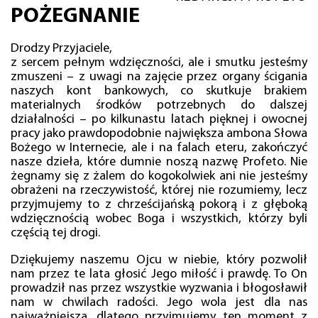
POŻEGNANIE
Drodzy Przyjaciele,
z sercem pełnym wdzięczności, ale i smutku jesteśmy
zmuszeni – z uwagi na zajęcie przez organy ścigania
naszych kont bankowych, co skutkuje brakiem
materialnych środków potrzebnych do dalszej
działalności – po kilkunastu latach pięknej i owocnej
pracy jako prawdopodobnie największa ambona Słowa
Bożego w Internecie, ale i na falach eteru, zakończyć
nasze dzieła, które dumnie noszą nazwę Profeto. Nie
żegnamy się z żalem do kogokolwiek ani nie jesteśmy
obrażeni na rzeczywistość, której nie rozumiemy, lecz
przyjmujemy to z chrześcijańską pokorą i z głęboką
wdzięcznością wobec Boga i wszystkich, którzy byli
częścią tej drogi.
Dziękujemy naszemu Ojcu w niebie, który pozwolił
nam przez te lata głosić Jego miłość i prawdę. To On
prowadził nas przez wszystkie wyzwania i błogosławił
nam w chwilach radości. Jego wola jest dla nas
najważniejsza, dlatego przyjmujemy ten moment z