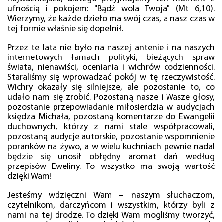
ufnością i pokojem: "Bądź wola Twoja" (Mt 6,10).
Wierzymy, że każde dzieło ma swój czas, a nasz czas w
tej formie właśnie się dopełnił.
Przez te lata nie było na naszej antenie i na naszych
internetowych łamach polityki, bieżących spraw
świata, nienawiści, oceniania i wichrów codzienności.
Staraliśmy się wprowadzać pokój w tę rzeczywistość.
Wichry okazały się silniejsze, ale pozostanie to, co
udało nam się zrobić. Pozostaną nasze i Wasze głosy,
pozostanie przepowiadanie miłosierdzia w audycjach
księdza Michała, pozostaną komentarze do Ewangelii
duchownych, którzy z nami stale współpracowali,
pozostaną audycje autorskie, pozostanie wspomnienie
poranków na żywo, a w wielu kuchniach pewnie nadal
będzie się unosił obłędny aromat dań według
przepisów Eweliny. To wszystko ma swoją wartość
dzięki Wam!
Jesteśmy wdzięczni Wam – naszym słuchaczom,
czytelnikom, darczyńcom i wszystkim, którzy byli z
nami na tej drodze. To dzięki Wam mogliśmy tworzyć,