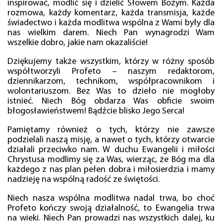
inspirować, modlić się i dzielić Słowem Bożym. Każda
rozmowa, każdy komentarz, każda transmisja, każde
świadectwo i każda modlitwa wspólna z Wami były dla
nas wielkim darem. Niech Pan wynagrodzi Wam
wszelkie dobro, jakie nam okazaliście!
Dziękujemy także wszystkim, którzy w różny sposób
współtworzyli Profeto – naszym redaktorom,
dziennikarzom, technikom, współpracownikom i
wolontariuszom. Bez Was to dzieło nie mogłoby
istnieć. Niech Bóg obdarza Was obficie swoim
błogosławieństwem! Bądźcie blisko Jego Serca!
Pamiętamy również o tych, którzy nie zawsze
podzielali naszą misję, a nawet o tych, którzy otwarcie
działali przeciwko nam. W duchu Ewangelii i miłości
Chrystusa modlimy się za Was, wierząc, że Bóg ma dla
każdego z nas plan pełen dobra i miłosierdzia i mamy
nadzieję na wspólną radość ze świętości.
Niech nasza wspólna modlitwa nadal trwa, bo choć
Profeto kończy swoją działalność, to Ewangelia trwa
na wieki. Niech Pan prowadzi nas wszystkich dalej, ku