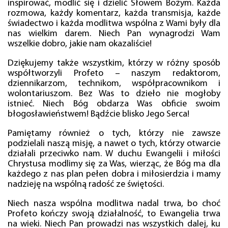
inspirować, modlić się i dzielić Słowem Bożym. Każda
rozmowa, każdy komentarz, każda transmisja, każde
świadectwo i każda modlitwa wspólna z Wami były dla
nas wielkim darem. Niech Pan wynagrodzi Wam
wszelkie dobro, jakie nam okazaliście!
Dziękujemy także wszystkim, którzy w różny sposób
współtworzyli Profeto – naszym redaktorom,
dziennikarzom, technikom, współpracownikom i
wolontariuszom. Bez Was to dzieło nie mogłoby
istnieć. Niech Bóg obdarza Was obficie swoim
błogosławieństwem! Bądźcie blisko Jego Serca!
Pamiętamy również o tych, którzy nie zawsze
podzielali naszą misję, a nawet o tych, którzy otwarcie
działali przeciwko nam. W duchu Ewangelii i miłości
Chrystusa modlimy się za Was, wierząc, że Bóg ma dla
każdego z nas plan pełen dobra i miłosierdzia i mamy
nadzieję na wspólną radość ze świętości.
Niech nasza wspólna modlitwa nadal trwa, bo choć
Profeto kończy swoją działalność, to Ewangelia trwa
na wieki. Niech Pan prowadzi nas wszystkich dalej, ku