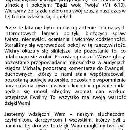
ufnością i pokojem: "Bądź wola Twoja" (Mt 6,10).
Wierzymy, że każde dzieło ma swój czas, a nasz czas w
tej formie właśnie się dopełnił.
Przez te lata nie było na naszej antenie i na naszych
internetowych łamach polityki, bieżących spraw
świata, nienawiści, oceniania i wichrów codzienności.
Staraliśmy się wprowadzać pokój w tę rzeczywistość.
Wichry okazały się silniejsze, ale pozostanie to, co
udało nam się zrobić. Pozostaną nasze i Wasze głosy,
pozostanie przepowiadanie miłosierdzia w audycjach
księdza Michała, pozostaną komentarze do Ewangelii
duchownych, którzy z nami stale współpracowali,
pozostaną audycje autorskie, pozostanie wspomnienie
poranków na żywo, a w wielu kuchniach pewnie nadal
będzie się unosił obłędny aromat dań według
przepisów Eweliny. To wszystko ma swoją wartość
dzięki Wam!
Jesteśmy wdzięczni Wam – naszym słuchaczom,
czytelnikom, darczyńcom i wszystkim, którzy byli z
nami na tej drodze. To dzięki Wam mogliśmy tworzyć,