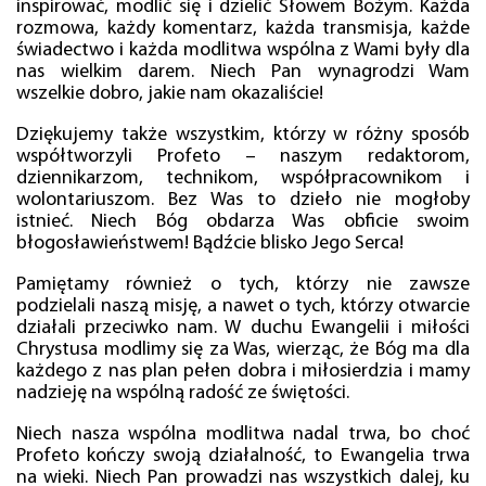
inspirować, modlić się i dzielić Słowem Bożym. Każda
rozmowa, każdy komentarz, każda transmisja, każde
świadectwo i każda modlitwa wspólna z Wami były dla
nas wielkim darem. Niech Pan wynagrodzi Wam
wszelkie dobro, jakie nam okazaliście!
Dziękujemy także wszystkim, którzy w różny sposób
współtworzyli Profeto – naszym redaktorom,
dziennikarzom, technikom, współpracownikom i
wolontariuszom. Bez Was to dzieło nie mogłoby
istnieć. Niech Bóg obdarza Was obficie swoim
błogosławieństwem! Bądźcie blisko Jego Serca!
Pamiętamy również o tych, którzy nie zawsze
podzielali naszą misję, a nawet o tych, którzy otwarcie
działali przeciwko nam. W duchu Ewangelii i miłości
Chrystusa modlimy się za Was, wierząc, że Bóg ma dla
każdego z nas plan pełen dobra i miłosierdzia i mamy
nadzieję na wspólną radość ze świętości.
Niech nasza wspólna modlitwa nadal trwa, bo choć
Profeto kończy swoją działalność, to Ewangelia trwa
na wieki. Niech Pan prowadzi nas wszystkich dalej, ku