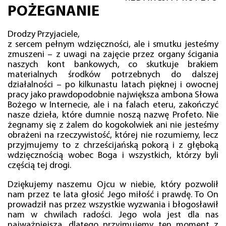
POŻEGNANIE
Drodzy Przyjaciele,
z sercem pełnym wdzięczności, ale i smutku jesteśmy
zmuszeni – z uwagi na zajęcie przez organy ścigania
naszych kont bankowych, co skutkuje brakiem
materialnych środków potrzebnych do dalszej
działalności – po kilkunastu latach pięknej i owocnej
pracy jako prawdopodobnie największa ambona Słowa
Bożego w Internecie, ale i na falach eteru, zakończyć
nasze dzieła, które dumnie noszą nazwę Profeto. Nie
żegnamy się z żalem do kogokolwiek ani nie jesteśmy
obrażeni na rzeczywistość, której nie rozumiemy, lecz
przyjmujemy to z chrześcijańską pokorą i z głęboką
wdzięcznością wobec Boga i wszystkich, którzy byli
częścią tej drogi.
Dziękujemy naszemu Ojcu w niebie, który pozwolił
nam przez te lata głosić Jego miłość i prawdę. To On
prowadził nas przez wszystkie wyzwania i błogosławił
nam w chwilach radości. Jego wola jest dla nas
najważniejsza, dlatego przyjmujemy ten moment z