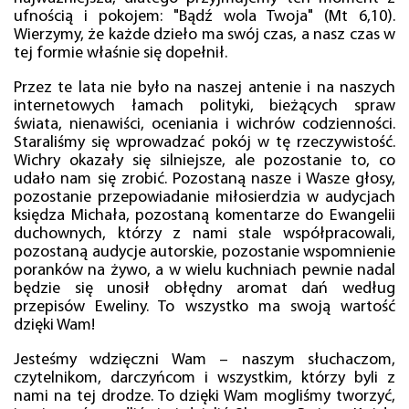
ufnością i pokojem: "Bądź wola Twoja" (Mt 6,10).
Wierzymy, że każde dzieło ma swój czas, a nasz czas w
tej formie właśnie się dopełnił.
Przez te lata nie było na naszej antenie i na naszych
internetowych łamach polityki, bieżących spraw
świata, nienawiści, oceniania i wichrów codzienności.
Staraliśmy się wprowadzać pokój w tę rzeczywistość.
Wichry okazały się silniejsze, ale pozostanie to, co
udało nam się zrobić. Pozostaną nasze i Wasze głosy,
pozostanie przepowiadanie miłosierdzia w audycjach
księdza Michała, pozostaną komentarze do Ewangelii
duchownych, którzy z nami stale współpracowali,
pozostaną audycje autorskie, pozostanie wspomnienie
poranków na żywo, a w wielu kuchniach pewnie nadal
będzie się unosił obłędny aromat dań według
przepisów Eweliny. To wszystko ma swoją wartość
dzięki Wam!
Jesteśmy wdzięczni Wam – naszym słuchaczom,
czytelnikom, darczyńcom i wszystkim, którzy byli z
nami na tej drodze. To dzięki Wam mogliśmy tworzyć,