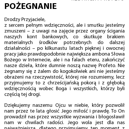
POŻEGNANIE
Drodzy Przyjaciele,
z sercem pełnym wdzięczności, ale i smutku jesteśmy
zmuszeni – z uwagi na zajęcie przez organy ścigania
naszych kont bankowych, co skutkuje brakiem
materialnych środków potrzebnych do dalszej
działalności – po kilkunastu latach pięknej i owocnej
pracy jako prawdopodobnie największa ambona Słowa
Bożego w Internecie, ale i na falach eteru, zakończyć
nasze dzieła, które dumnie noszą nazwę Profeto. Nie
żegnamy się z żalem do kogokolwiek ani nie jesteśmy
obrażeni na rzeczywistość, której nie rozumiemy, lecz
przyjmujemy to z chrześcijańską pokorą i z głęboką
wdzięcznością wobec Boga i wszystkich, którzy byli
częścią tej drogi.
Dziękujemy naszemu Ojcu w niebie, który pozwolił
nam przez te lata głosić Jego miłość i prawdę. To On
prowadził nas przez wszystkie wyzwania i błogosławił
nam w chwilach radości. Jego wola jest dla nas
najważniejsza, dlatego przyjmujemy ten moment z