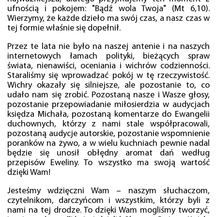
ufnością i pokojem: "Bądź wola Twoja" (Mt 6,10).
Wierzymy, że każde dzieło ma swój czas, a nasz czas w
tej formie właśnie się dopełnił.
Przez te lata nie było na naszej antenie i na naszych
internetowych łamach polityki, bieżących spraw
świata, nienawiści, oceniania i wichrów codzienności.
Staraliśmy się wprowadzać pokój w tę rzeczywistość.
Wichry okazały się silniejsze, ale pozostanie to, co
udało nam się zrobić. Pozostaną nasze i Wasze głosy,
pozostanie przepowiadanie miłosierdzia w audycjach
księdza Michała, pozostaną komentarze do Ewangelii
duchownych, którzy z nami stale współpracowali,
pozostaną audycje autorskie, pozostanie wspomnienie
poranków na żywo, a w wielu kuchniach pewnie nadal
będzie się unosił obłędny aromat dań według
przepisów Eweliny. To wszystko ma swoją wartość
dzięki Wam!
Jesteśmy wdzięczni Wam – naszym słuchaczom,
czytelnikom, darczyńcom i wszystkim, którzy byli z
nami na tej drodze. To dzięki Wam mogliśmy tworzyć,