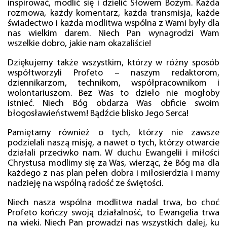
inspirować, modlić się i dzielić Słowem Bożym. Każda
rozmowa, każdy komentarz, każda transmisja, każde
świadectwo i każda modlitwa wspólna z Wami były dla
nas wielkim darem. Niech Pan wynagrodzi Wam
wszelkie dobro, jakie nam okazaliście!
Dziękujemy także wszystkim, którzy w różny sposób
współtworzyli Profeto – naszym redaktorom,
dziennikarzom, technikom, współpracownikom i
wolontariuszom. Bez Was to dzieło nie mogłoby
istnieć. Niech Bóg obdarza Was obficie swoim
błogosławieństwem! Bądźcie blisko Jego Serca!
Pamiętamy również o tych, którzy nie zawsze
podzielali naszą misję, a nawet o tych, którzy otwarcie
działali przeciwko nam. W duchu Ewangelii i miłości
Chrystusa modlimy się za Was, wierząc, że Bóg ma dla
każdego z nas plan pełen dobra i miłosierdzia i mamy
nadzieję na wspólną radość ze świętości.
Niech nasza wspólna modlitwa nadal trwa, bo choć
Profeto kończy swoją działalność, to Ewangelia trwa
na wieki. Niech Pan prowadzi nas wszystkich dalej, ku