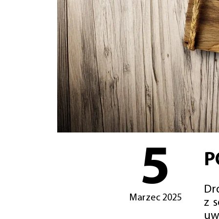
5
P
Dro
Marzec 2025
z 
uw