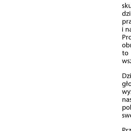
sk
dz
pr
i 
Pr
ob
to
wsz
Dz
gł
wy
na
po
swó
Pr