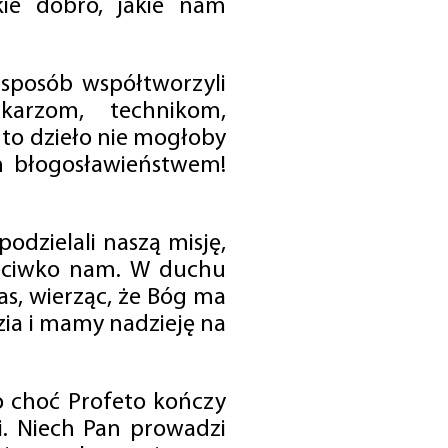
ie dobro, jakie nam
 sposób współtworzyli
karzom, technikom,
to dzieło nie mogłoby
im błogosławieństwem!
odzielali naszą misję,
rzeciwko nam. W duchu
as, wierząc, że Bóg ma
zia i mamy nadzieję na
o choć Profeto kończy
i. Niech Pan prowadzi