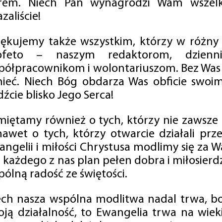
rem. Niech Pan wynagrodzi Wam wszelk
zaliście!
iękujemy także wszystkim, którzy w różny
ofeto – naszym redaktorom, dzienni
półpracownikom i wolontariuszom. Bez Was 
tnieć. Niech Bóg obdarza Was obficie swo
źcie blisko Jego Serca!
miętamy również o tych, którzy nie zawsze p
nawet o tych, którzy otwarcie działali p
angelii i miłości Chrystusa modlimy się za W
a każdego z nas plan pełen dobra i miłosierd
ólną radość ze świętości.
ech nasza wspólna modlitwa nadal trwa, b
oją działalność, to Ewangelia trwa na wiek