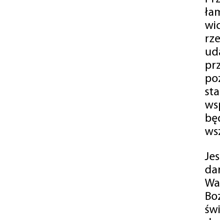
ła
wi
rz
ud
pr
po
st
ws
bę
ws
Je
da
Wa
Bo
św