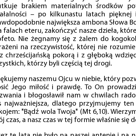
utkuje brakiem materialnych środków po
iałalności – po kilkunastu latach pięknej
awdopodobnie największa ambona Słowa Boż
na falach eteru, zakończyć nasze dzieła, kt
ofeto. Nie żegnamy się z żalem do kogokol
rażeni na rzeczywistość, której nie rozumi
 z chrześcijańską pokorą i z głęboką wdzię
ystkich, którzy byli częścią tej drogi.
iękujemy naszemu Ojcu w niebie, który pozw
osić Jego miłość i prawdę. To On prowadzi
zwania i błogosławił nam w chwilach radośc
s najważniejsza, dlatego przyjmujemy ten
kojem: "Bądź wola Twoja" (Mt 6,10). Wierzy
j czas, a nasz czas w tej formie właśnie się d
zez te lata nie było na naszej antenie i na