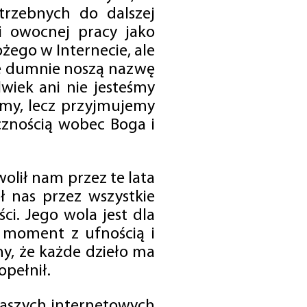
trzebnych do dalszej
 i owocnej pracy jako
ego w Internecie, ale
óre dumnie noszą nazwę
wiek ani nie jesteśmy
emy, lecz przyjmujemy
cznością wobec Boga i
olił nam przez te lata
ł nas przez wszystkie
i. Jego wola jest dla
 moment z ufnością i
my, że każde dzieło ma
opełnił.
 naszych internetowych