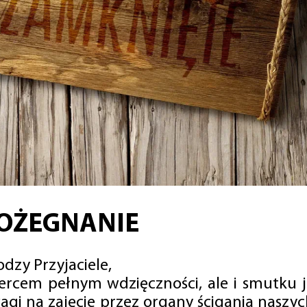
OŻEGNANIE
dzy Przyjaciele,
sercem pełnym wdzięczności, ale i smutku 
agi na zajęcie przez organy ścigania naszy