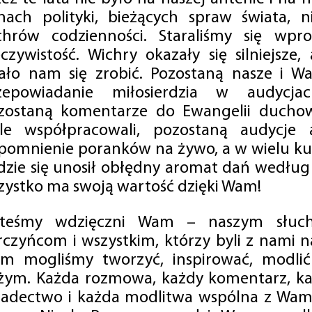
mach polityki, bieżących spraw świata, ni
chrów codzienności. Staraliśmy się wp
eczywistość. Wichry okazały się silniejsze,
ało nam się zrobić. Pozostaną nasze i Wa
zepowiadanie miłosierdzia w audycjac
zostaną komentarze do Ewangelii duchow
ale współpracowali, pozostaną audycje a
pomnienie poranków na żywo, a w wielu ku
dzie się unosił obłędny aromat dań według 
zystko ma swoją wartość dzięki Wam!
steśmy wdzięczni Wam – naszym słucha
rczyńcom i wszystkim, którzy byli z nami na
m mogliśmy tworzyć, inspirować, modlić 
żym. Każda rozmowa, każdy komentarz, każ
iadectwo i każda modlitwa wspólna z Wami