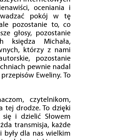
enawiści, oceniania i
rowadzać pokój w tę
 ale pozostanie to, co
sze głosy, pozostanie
h księdza Michała,
nych, którzy z nami
utorskie, pozostanie
chniach pewnie nadal
przepisów Eweliny. To
czom, czytelnikom,
 tej drodze. To dzięki
się i dzielić Słowem
da transmisja, każde
 były dla nas wielkim