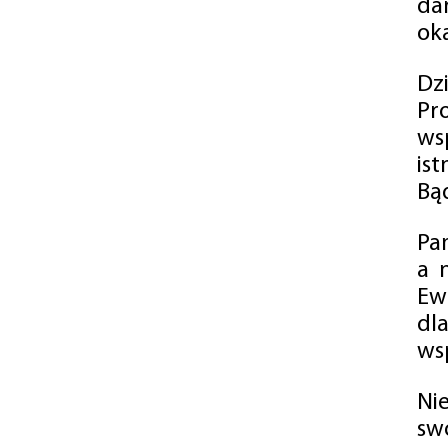
da
oka
Dz
Pr
ws
is
Bąd
Pa
a 
Ew
dl
wsp
Ni
sw