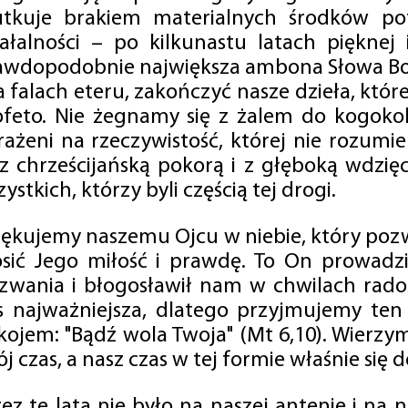
utkuje brakiem materialnych środków po
iałalności – po kilkunastu latach pięknej
awdopodobnie największa ambona Słowa Boż
na falach eteru, zakończyć nasze dzieła, kt
ofeto. Nie żegnamy się z żalem do kogokol
rażeni na rzeczywistość, której nie rozumi
 z chrześcijańską pokorą i z głęboką wdzię
ystkich, którzy byli częścią tej drogi.
iękujemy naszemu Ojcu w niebie, który pozw
osić Jego miłość i prawdę. To On prowadzi
zwania i błogosławił nam w chwilach radośc
s najważniejsza, dlatego przyjmujemy ten
kojem: "Bądź wola Twoja" (Mt 6,10). Wierzy
j czas, a nasz czas w tej formie właśnie się d
zez te lata nie było na naszej antenie i na