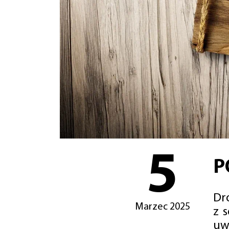
5
P
Dro
Marzec 2025
z 
uw