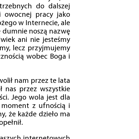
trzebnych do dalszej
 i owocnej pracy jako
ego w Internecie, ale
óre dumnie noszą nazwę
wiek ani nie jesteśmy
emy, lecz przyjmujemy
cznością wobec Boga i
olił nam przez te lata
ł nas przez wszystkie
i. Jego wola jest dla
 moment z ufnością i
my, że każde dzieło ma
opełnił.
 naszych internetowych