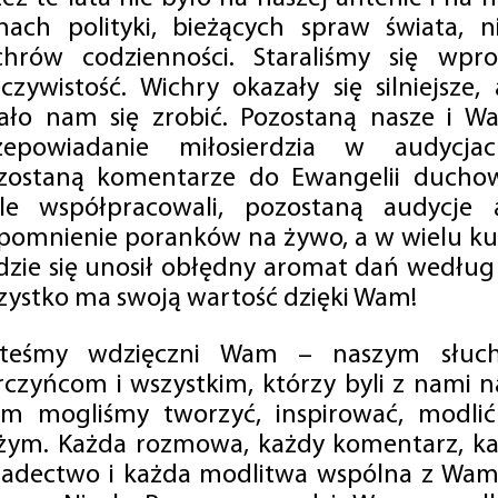
mach polityki, bieżących spraw świata, ni
chrów codzienności. Staraliśmy się wp
eczywistość. Wichry okazały się silniejsze,
ało nam się zrobić. Pozostaną nasze i Wa
zepowiadanie miłosierdzia w audycjac
zostaną komentarze do Ewangelii duchow
ale współpracowali, pozostaną audycje a
pomnienie poranków na żywo, a w wielu ku
dzie się unosił obłędny aromat dań według 
zystko ma swoją wartość dzięki Wam!
steśmy wdzięczni Wam – naszym słucha
rczyńcom i wszystkim, którzy byli z nami na
m mogliśmy tworzyć, inspirować, modlić 
żym. Każda rozmowa, każdy komentarz, każ
iadectwo i każda modlitwa wspólna z Wami