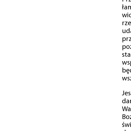
ła
wi
rz
ud
pr
po
st
ws
bę
ws
Je
da
Wa
Bo
św