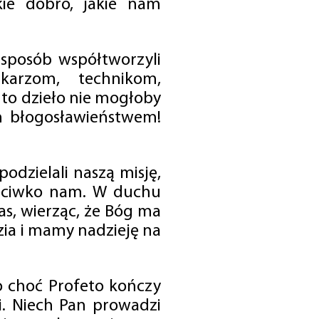
ie dobro, jakie nam
 sposób współtworzyli
karzom, technikom,
to dzieło nie mogłoby
im błogosławieństwem!
odzielali naszą misję,
rzeciwko nam. W duchu
as, wierząc, że Bóg ma
zia i mamy nadzieję na
o choć Profeto kończy
i. Niech Pan prowadzi