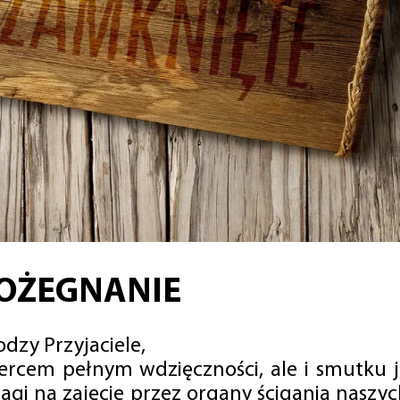
OŻEGNANIE
dzy Przyjaciele,
sercem pełnym wdzięczności, ale i smutku 
agi na zajęcie przez organy ścigania naszy