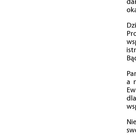
da
oka
Dz
Pr
ws
is
Bąd
Pa
a 
Ew
dl
wsp
Ni
sw