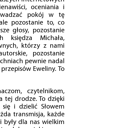
enawiści, oceniania i
rowadzać pokój w tę
 ale pozostanie to, co
sze głosy, pozostanie
h księdza Michała,
nych, którzy z nami
utorskie, pozostanie
chniach pewnie nadal
przepisów Eweliny. To
czom, czytelnikom,
 tej drodze. To dzięki
się i dzielić Słowem
da transmisja, każde
 były dla nas wielkim