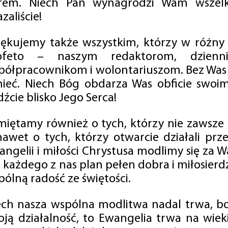
rem. Niech Pan wynagrodzi Wam wszelk
zaliście!
iękujemy także wszystkim, którzy w różny
ofeto – naszym redaktorom, dzienni
półpracownikom i wolontariuszom. Bez Was 
tnieć. Niech Bóg obdarza Was obficie swo
źcie blisko Jego Serca!
miętamy również o tych, którzy nie zawsze p
nawet o tych, którzy otwarcie działali p
angelii i miłości Chrystusa modlimy się za W
a każdego z nas plan pełen dobra i miłosierd
ólną radość ze świętości.
ech nasza wspólna modlitwa nadal trwa, b
oją działalność, to Ewangelia trwa na wiek