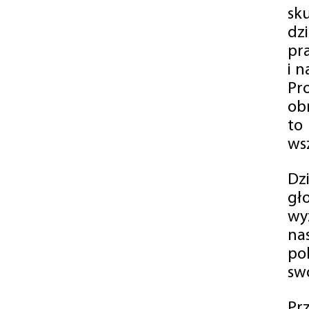
sk
dz
pr
i 
Pr
ob
to
wsz
Dz
gł
wy
na
po
swó
Pr