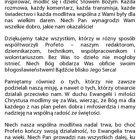
inspirować, modlić się i dzielić Słowem Bożym. Każda
rozmowa, każdy komentarz, każda transmisja, każde
świadectwo i każda modlitwa wspólna z Wami były dla
nas wielkim darem. Niech Pan wynagrodzi Wam
wszelkie dobro, jakie nam okazaliście!
Dziękujemy także wszystkim, którzy w różny sposób
współtworzyli Profeto – naszym redaktorom,
dziennikarzom, technikom, współpracownikom i
wolontariuszom. Bez Was to dzieło nie mogłoby
istnieć. Niech Bóg obdarza Was obficie swoim
błogosławieństwem! Bądźcie blisko Jego Serca!
Pamiętamy również o tych, którzy nie zawsze
podzielali naszą misję, a nawet o tych, którzy otwarcie
działali przeciwko nam. W duchu Ewangelii i miłości
Chrystusa modlimy się za Was, wierząc, że Bóg ma dla
każdego z nas plan pełen dobra i miłosierdzia i mamy
nadzieję na wspólną radość ze świętości.
Niech nasza wspólna modlitwa nadal trwa, bo choć
Profeto kończy swoją działalność, to Ewangelia trwa
na wieki. Niech Pan prowadzi nas wszystkich dalej, ku