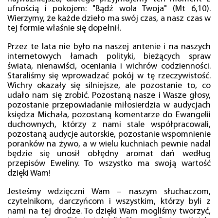
ufnością i pokojem: "Bądź wola Twoja" (Mt 6,10).
Wierzymy, że każde dzieło ma swój czas, a nasz czas w
tej formie właśnie się dopełnił.
Przez te lata nie było na naszej antenie i na naszych
internetowych łamach polityki, bieżących spraw
świata, nienawiści, oceniania i wichrów codzienności.
Staraliśmy się wprowadzać pokój w tę rzeczywistość.
Wichry okazały się silniejsze, ale pozostanie to, co
udało nam się zrobić. Pozostaną nasze i Wasze głosy,
pozostanie przepowiadanie miłosierdzia w audycjach
księdza Michała, pozostaną komentarze do Ewangelii
duchownych, którzy z nami stale współpracowali,
pozostaną audycje autorskie, pozostanie wspomnienie
poranków na żywo, a w wielu kuchniach pewnie nadal
będzie się unosił obłędny aromat dań według
przepisów Eweliny. To wszystko ma swoją wartość
dzięki Wam!
Jesteśmy wdzięczni Wam – naszym słuchaczom,
czytelnikom, darczyńcom i wszystkim, którzy byli z
nami na tej drodze. To dzięki Wam mogliśmy tworzyć,