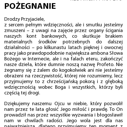
POŻEGNANIE
Drodzy Przyjaciele,
z sercem pełnym wdzięczności, ale i smutku jesteśmy
zmuszeni – z uwagi na zajęcie przez organy ścigania
naszych kont bankowych, co skutkuje brakiem
materialnych środków potrzebnych do dalszej
działalności – po kilkunastu latach pięknej i owocnej
pracy jako prawdopodobnie największa ambona Słowa
Bożego w Internecie, ale i na falach eteru, zakończyć
nasze dzieła, które dumnie noszą nazwę Profeto. Nie
żegnamy się z żalem do kogokolwiek ani nie jesteśmy
obrażeni na rzeczywistość, której nie rozumiemy, lecz
przyjmujemy to z chrześcijańską pokorą i z głęboką
wdzięcznością wobec Boga i wszystkich, którzy byli
częścią tej drogi.
Dziękujemy naszemu Ojcu w niebie, który pozwolił
nam przez te lata głosić Jego miłość i prawdę. To On
prowadził nas przez wszystkie wyzwania i błogosławił
nam w chwilach radości. Jego wola jest dla nas
najważniejsza, dlatego przyjmujemy ten moment z