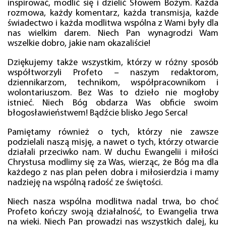
inspirować, modlić się i dzielić Słowem Bożym. Każda
rozmowa, każdy komentarz, każda transmisja, każde
świadectwo i każda modlitwa wspólna z Wami były dla
nas wielkim darem. Niech Pan wynagrodzi Wam
wszelkie dobro, jakie nam okazaliście!
Dziękujemy także wszystkim, którzy w różny sposób
współtworzyli Profeto – naszym redaktorom,
dziennikarzom, technikom, współpracownikom i
wolontariuszom. Bez Was to dzieło nie mogłoby
istnieć. Niech Bóg obdarza Was obficie swoim
błogosławieństwem! Bądźcie blisko Jego Serca!
Pamiętamy również o tych, którzy nie zawsze
podzielali naszą misję, a nawet o tych, którzy otwarcie
działali przeciwko nam. W duchu Ewangelii i miłości
Chrystusa modlimy się za Was, wierząc, że Bóg ma dla
każdego z nas plan pełen dobra i miłosierdzia i mamy
nadzieję na wspólną radość ze świętości.
Niech nasza wspólna modlitwa nadal trwa, bo choć
Profeto kończy swoją działalność, to Ewangelia trwa
na wieki. Niech Pan prowadzi nas wszystkich dalej, ku