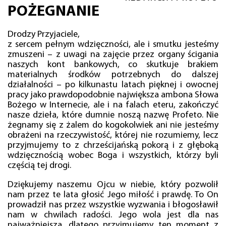
POŻEGNANIE
Drodzy Przyjaciele,
z sercem pełnym wdzięczności, ale i smutku jesteśmy
zmuszeni – z uwagi na zajęcie przez organy ścigania
naszych kont bankowych, co skutkuje brakiem
materialnych środków potrzebnych do dalszej
działalności – po kilkunastu latach pięknej i owocnej
pracy jako prawdopodobnie największa ambona Słowa
Bożego w Internecie, ale i na falach eteru, zakończyć
nasze dzieła, które dumnie noszą nazwę Profeto. Nie
żegnamy się z żalem do kogokolwiek ani nie jesteśmy
obrażeni na rzeczywistość, której nie rozumiemy, lecz
przyjmujemy to z chrześcijańską pokorą i z głęboką
wdzięcznością wobec Boga i wszystkich, którzy byli
częścią tej drogi.
Dziękujemy naszemu Ojcu w niebie, który pozwolił
nam przez te lata głosić Jego miłość i prawdę. To On
prowadził nas przez wszystkie wyzwania i błogosławił
nam w chwilach radości. Jego wola jest dla nas
najważniejsza, dlatego przyjmujemy ten moment z