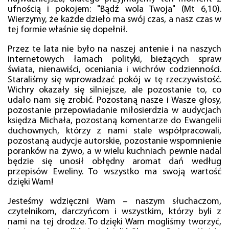
ufnością i pokojem: "Bądź wola Twoja" (Mt 6,10).
Wierzymy, że każde dzieło ma swój czas, a nasz czas w
tej formie właśnie się dopełnił.
Przez te lata nie było na naszej antenie i na naszych
internetowych łamach polityki, bieżących spraw
świata, nienawiści, oceniania i wichrów codzienności.
Staraliśmy się wprowadzać pokój w tę rzeczywistość.
Wichry okazały się silniejsze, ale pozostanie to, co
udało nam się zrobić. Pozostaną nasze i Wasze głosy,
pozostanie przepowiadanie miłosierdzia w audycjach
księdza Michała, pozostaną komentarze do Ewangelii
duchownych, którzy z nami stale współpracowali,
pozostaną audycje autorskie, pozostanie wspomnienie
poranków na żywo, a w wielu kuchniach pewnie nadal
będzie się unosił obłędny aromat dań według
przepisów Eweliny. To wszystko ma swoją wartość
dzięki Wam!
Jesteśmy wdzięczni Wam – naszym słuchaczom,
czytelnikom, darczyńcom i wszystkim, którzy byli z
nami na tej drodze. To dzięki Wam mogliśmy tworzyć,