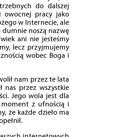
trzebnych do dalszej
 i owocnej pracy jako
ego w Internecie, ale
óre dumnie noszą nazwę
wiek ani nie jesteśmy
emy, lecz przyjmujemy
cznością wobec Boga i
olił nam przez te lata
ł nas przez wszystkie
i. Jego wola jest dla
 moment z ufnością i
my, że każde dzieło ma
opełnił.
 naszych internetowych