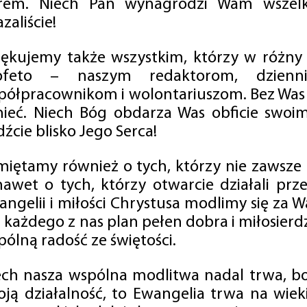
rem. Niech Pan wynagrodzi Wam wszelk
zaliście!
iękujemy także wszystkim, którzy w różny
ofeto – naszym redaktorom, dzienni
półpracownikom i wolontariuszom. Bez Was 
tnieć. Niech Bóg obdarza Was obficie swo
źcie blisko Jego Serca!
miętamy również o tych, którzy nie zawsze p
nawet o tych, którzy otwarcie działali p
angelii i miłości Chrystusa modlimy się za W
a każdego z nas plan pełen dobra i miłosierd
ólną radość ze świętości.
ech nasza wspólna modlitwa nadal trwa, b
oją działalność, to Ewangelia trwa na wiek