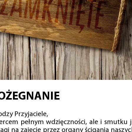
OŻEGNANIE
dzy Przyjaciele,
sercem pełnym wdzięczności, ale i smutku 
agi na zajęcie przez organy ścigania naszy