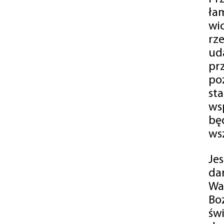
ła
wi
rz
ud
pr
po
st
ws
bę
ws
Je
da
Wa
Bo
św