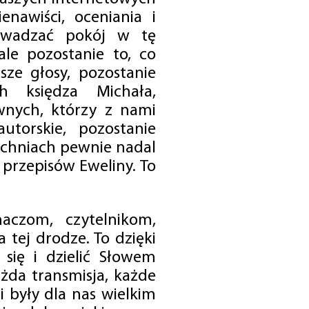
enawiści, oceniania i
rowadzać pokój w tę
 ale pozostanie to, co
sze głosy, pozostanie
h księdza Michała,
nych, którzy z nami
utorskie, pozostanie
chniach pewnie nadal
przepisów Eweliny. To
czom, czytelnikom,
 tej drodze. To dzięki
się i dzielić Słowem
da transmisja, każde
 były dla nas wielkim