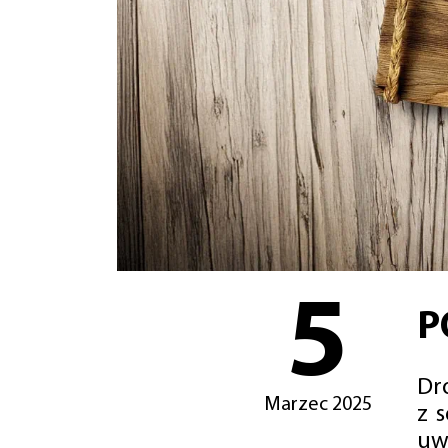
5
P
Dro
Marzec 2025
z 
uw