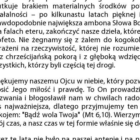
utkuje brakiem materialnych środków po
iałalności – po kilkunastu latach pięknej
awdopodobnie największa ambona Słowa Boż
na falach eteru, zakończyć nasze dzieła, kt
ofeto. Nie żegnamy się z żalem do kogokol
rażeni na rzeczywistość, której nie rozumi
 z chrześcijańską pokorą i z głęboką wdzię
ystkich, którzy byli częścią tej drogi.
iękujemy naszemu Ojcu w niebie, który pozw
osić Jego miłość i prawdę. To On prowadzi
zwania i błogosławił nam w chwilach radośc
s najważniejsza, dlatego przyjmujemy ten
kojem: "Bądź wola Twoja" (Mt 6,10). Wierzy
j czas, a nasz czas w tej formie właśnie się d
zez te lata nie było na naszej antenie i na