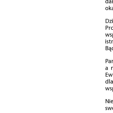
da
oka
Dz
Pr
ws
is
Bąd
Pa
a 
Ew
dl
wsp
Ni
sw