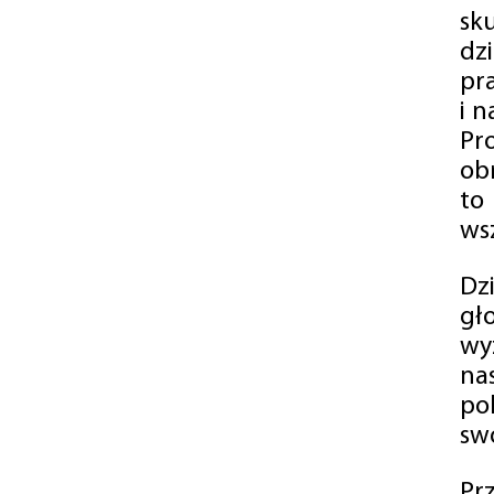
sk
dz
pr
i 
Pr
ob
to
wsz
Dz
gł
wy
na
po
swó
Pr