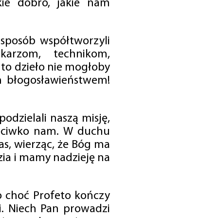
ie dobro, jakie nam
 sposób współtworzyli
karzom, technikom,
to dzieło nie mogłoby
im błogosławieństwem!
odzielali naszą misję,
rzeciwko nam. W duchu
as, wierząc, że Bóg ma
zia i mamy nadzieję na
o choć Profeto kończy
i. Niech Pan prowadzi