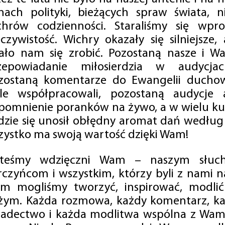
mach polityki, bieżących spraw świata, ni
chrów codzienności. Staraliśmy się wp
eczywistość. Wichry okazały się silniejsze,
ało nam się zrobić. Pozostaną nasze i Wa
zepowiadanie miłosierdzia w audycjac
zostaną komentarze do Ewangelii duchow
ale współpracowali, pozostaną audycje a
pomnienie poranków na żywo, a w wielu ku
dzie się unosił obłędny aromat dań według 
zystko ma swoją wartość dzięki Wam!
steśmy wdzięczni Wam – naszym słucha
rczyńcom i wszystkim, którzy byli z nami na
m mogliśmy tworzyć, inspirować, modlić 
żym. Każda rozmowa, każdy komentarz, każ
iadectwo i każda modlitwa wspólna z Wami