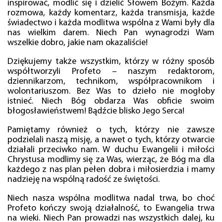
inspirować, modlić się i dzielić Słowem Bożym. Każda
rozmowa, każdy komentarz, każda transmisja, każde
świadectwo i każda modlitwa wspólna z Wami były dla
nas wielkim darem. Niech Pan wynagrodzi Wam
wszelkie dobro, jakie nam okazaliście!
Dziękujemy także wszystkim, którzy w różny sposób
współtworzyli Profeto – naszym redaktorom,
dziennikarzom, technikom, współpracownikom i
wolontariuszom. Bez Was to dzieło nie mogłoby
istnieć. Niech Bóg obdarza Was obficie swoim
błogosławieństwem! Bądźcie blisko Jego Serca!
Pamiętamy również o tych, którzy nie zawsze
podzielali naszą misję, a nawet o tych, którzy otwarcie
działali przeciwko nam. W duchu Ewangelii i miłości
Chrystusa modlimy się za Was, wierząc, że Bóg ma dla
każdego z nas plan pełen dobra i miłosierdzia i mamy
nadzieję na wspólną radość ze świętości.
Niech nasza wspólna modlitwa nadal trwa, bo choć
Profeto kończy swoją działalność, to Ewangelia trwa
na wieki. Niech Pan prowadzi nas wszystkich dalej, ku