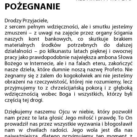
POŻEGNANIE
Drodzy Przyjaciele,
z sercem pełnym wdzięczności, ale i smutku jesteśmy
zmuszeni – z uwagi na zajęcie przez organy ścigania
naszych kont bankowych, co skutkuje brakiem
materialnych środków potrzebnych do dalszej
działalności – po kilkunastu latach pięknej i owocnej
pracy jako prawdopodobnie największa ambona Słowa
Bożego w Internecie, ale i na falach eteru, zakończyć
nasze dzieła, które dumnie noszą nazwę Profeto. Nie
żegnamy się z żalem do kogokolwiek ani nie jesteśmy
obrażeni na rzeczywistość, której nie rozumiemy, lecz
przyjmujemy to z chrześcijańską pokorą i z głęboką
wdzięcznością wobec Boga i wszystkich, którzy byli
częścią tej drogi.
Dziękujemy naszemu Ojcu w niebie, który pozwolił
nam przez te lata głosić Jego miłość i prawdę. To On
prowadził nas przez wszystkie wyzwania i błogosławił
nam w chwilach radości. Jego wola jest dla nas
najważniejsza, dlatego przyjmujemy ten moment z