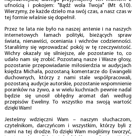
ufnością i pokojem: "Bądź wola Twoja" (Mt 6,10).
Wierzymy, że każde dzieło ma swój czas, a nasz czas w
tej formie właśnie się dopełnił.
Przez te lata nie było na naszej antenie i na naszych
internetowych łamach polityki, bieżących spraw
świata, nienawiści, oceniania i wichrów codzienności.
Staraliśmy się wprowadzać pokój w tę rzeczywistość.
Wichry okazały się silniejsze, ale pozostanie to, co
udało nam się zrobić. Pozostaną nasze i Wasze głosy,
pozostanie przepowiadanie miłosierdzia w audycjach
księdza Michała, pozostaną komentarze do Ewangelii
duchownych, którzy z nami stale współpracowali,
pozostaną audycje autorskie, pozostanie wspomnienie
poranków na żywo, a w wielu kuchniach pewnie nadal
będzie się unosił obłędny aromat dań według
przepisów Eweliny. To wszystko ma swoją wartość
dzięki Wam!
Jesteśmy wdzięczni Wam – naszym słuchaczom,
czytelnikom, darczyńcom i wszystkim, którzy byli z
nami na tej drodze. To dzięki Wam mogliśmy tworzyć,