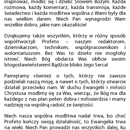
inspirować, modlić się i dzielić Słowem Bożym. Każda
rozmowa, każdy komentarz, każda transmisja, każde
świadectwo i każda modlitwa wspólna z Wami były dla
nas wielkim darem. Niech Pan wynagrodzi Wam
wszelkie dobro, jakie nam okazaliście!
Dziękujemy także wszystkim, którzy w różny sposób
współtworzyli Profeto – naszym redaktorom,
dziennikarzom, technikom, współpracownikom i
wolontariuszom. Bez Was to dzieło nie mogłoby
istnieć. Niech Bóg obdarza Was obficie swoim
błogosławieństwem! Bądźcie blisko Jego Serca!
Pamiętamy również o tych, którzy nie zawsze
podzielali naszą misję, a nawet o tych, którzy otwarcie
działali przeciwko nam. W duchu Ewangelii i miłości
Chrystusa modlimy się za Was, wierząc, że Bóg ma dla
każdego z nas plan pełen dobra i miłosierdzia i mamy
nadzieję na wspólną radość ze świętości.
Niech nasza wspólna modlitwa nadal trwa, bo choć
Profeto kończy swoją działalność, to Ewangelia trwa
na wieki. Niech Pan prowadzi nas wszystkich dalej, ku