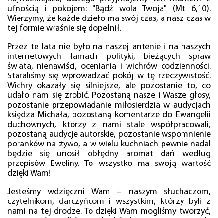
ufnością i pokojem: "Bądź wola Twoja" (Mt 6,10).
Wierzymy, że każde dzieło ma swój czas, a nasz czas w
tej formie właśnie się dopełnił.
Przez te lata nie było na naszej antenie i na naszych
internetowych łamach polityki, bieżących spraw
świata, nienawiści, oceniania i wichrów codzienności.
Staraliśmy się wprowadzać pokój w tę rzeczywistość.
Wichry okazały się silniejsze, ale pozostanie to, co
udało nam się zrobić. Pozostaną nasze i Wasze głosy,
pozostanie przepowiadanie miłosierdzia w audycjach
księdza Michała, pozostaną komentarze do Ewangelii
duchownych, którzy z nami stale współpracowali,
pozostaną audycje autorskie, pozostanie wspomnienie
poranków na żywo, a w wielu kuchniach pewnie nadal
będzie się unosił obłędny aromat dań według
przepisów Eweliny. To wszystko ma swoją wartość
dzięki Wam!
Jesteśmy wdzięczni Wam – naszym słuchaczom,
czytelnikom, darczyńcom i wszystkim, którzy byli z
nami na tej drodze. To dzięki Wam mogliśmy tworzyć,