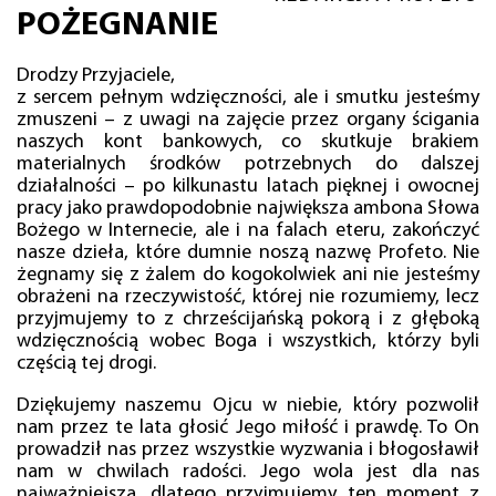
POŻEGNANIE
Drodzy Przyjaciele,
z sercem pełnym wdzięczności, ale i smutku jesteśmy
zmuszeni – z uwagi na zajęcie przez organy ścigania
naszych kont bankowych, co skutkuje brakiem
materialnych środków potrzebnych do dalszej
działalności – po kilkunastu latach pięknej i owocnej
pracy jako prawdopodobnie największa ambona Słowa
Bożego w Internecie, ale i na falach eteru, zakończyć
nasze dzieła, które dumnie noszą nazwę Profeto. Nie
żegnamy się z żalem do kogokolwiek ani nie jesteśmy
obrażeni na rzeczywistość, której nie rozumiemy, lecz
przyjmujemy to z chrześcijańską pokorą i z głęboką
wdzięcznością wobec Boga i wszystkich, którzy byli
częścią tej drogi.
Dziękujemy naszemu Ojcu w niebie, który pozwolił
nam przez te lata głosić Jego miłość i prawdę. To On
prowadził nas przez wszystkie wyzwania i błogosławił
nam w chwilach radości. Jego wola jest dla nas
najważniejsza, dlatego przyjmujemy ten moment z