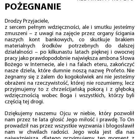
POŻEGNANIE
Drodzy Przyjaciele,
z sercem pełnym wdzięczności, ale i smutku jesteśmy
zmuszeni – z uwagi na zajęcie przez organy ścigania
naszych kont bankowych, co skutkuje brakiem
materialnych środków potrzebnych do dalszej
działalności – po kilkunastu latach pięknej i owocnej
pracy jako prawdopodobnie największa ambona Słowa
Bożego w Internecie, ale i na falach eteru, zakończyć
nasze dzieła, które dumnie noszą nazwę Profeto. Nie
żegnamy się z żalem do kogokolwiek ani nie jesteśmy
obrażeni na rzeczywistość, której nie rozumiemy, lecz
przyjmujemy to z chrześcijańską pokorą i z głęboką
wdzięcznością wobec Boga i wszystkich, którzy byli
częścią tej drogi.
Dziękujemy naszemu Ojcu w niebie, który pozwolił
nam przez te lata głosić Jego miłość i prawdę. To On
prowadził nas przez wszystkie wyzwania i błogosławił
nam w chwilach radości. Jego wola jest dla nas
najważniejsza, dlatego przyjmujemy ten moment z