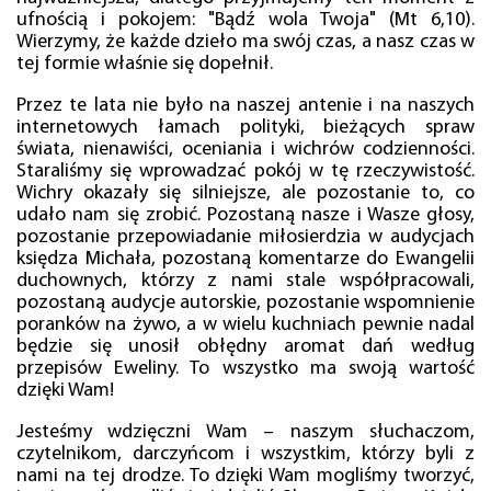
ufnością i pokojem: "Bądź wola Twoja" (Mt 6,10).
Wierzymy, że każde dzieło ma swój czas, a nasz czas w
tej formie właśnie się dopełnił.
Przez te lata nie było na naszej antenie i na naszych
internetowych łamach polityki, bieżących spraw
świata, nienawiści, oceniania i wichrów codzienności.
Staraliśmy się wprowadzać pokój w tę rzeczywistość.
Wichry okazały się silniejsze, ale pozostanie to, co
udało nam się zrobić. Pozostaną nasze i Wasze głosy,
pozostanie przepowiadanie miłosierdzia w audycjach
księdza Michała, pozostaną komentarze do Ewangelii
duchownych, którzy z nami stale współpracowali,
pozostaną audycje autorskie, pozostanie wspomnienie
poranków na żywo, a w wielu kuchniach pewnie nadal
będzie się unosił obłędny aromat dań według
przepisów Eweliny. To wszystko ma swoją wartość
dzięki Wam!
Jesteśmy wdzięczni Wam – naszym słuchaczom,
czytelnikom, darczyńcom i wszystkim, którzy byli z
nami na tej drodze. To dzięki Wam mogliśmy tworzyć,