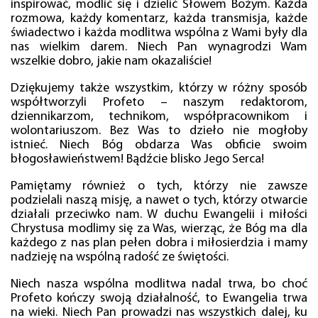
inspirować, modlić się i dzielić Słowem Bożym. Każda
rozmowa, każdy komentarz, każda transmisja, każde
świadectwo i każda modlitwa wspólna z Wami były dla
nas wielkim darem. Niech Pan wynagrodzi Wam
wszelkie dobro, jakie nam okazaliście!
Dziękujemy także wszystkim, którzy w różny sposób
współtworzyli Profeto – naszym redaktorom,
dziennikarzom, technikom, współpracownikom i
wolontariuszom. Bez Was to dzieło nie mogłoby
istnieć. Niech Bóg obdarza Was obficie swoim
błogosławieństwem! Bądźcie blisko Jego Serca!
Pamiętamy również o tych, którzy nie zawsze
podzielali naszą misję, a nawet o tych, którzy otwarcie
działali przeciwko nam. W duchu Ewangelii i miłości
Chrystusa modlimy się za Was, wierząc, że Bóg ma dla
każdego z nas plan pełen dobra i miłosierdzia i mamy
nadzieję na wspólną radość ze świętości.
Niech nasza wspólna modlitwa nadal trwa, bo choć
Profeto kończy swoją działalność, to Ewangelia trwa
na wieki. Niech Pan prowadzi nas wszystkich dalej, ku