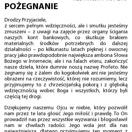
POŻEGNANIE
Drodzy Przyjaciele,
z sercem pełnym wdzięczności, ale i smutku jesteśmy
zmuszeni – z uwagi na zajęcie przez organy ścigania
naszych kont bankowych, co skutkuje brakiem
materialnych środków potrzebnych do dalszej
działalności – po kilkunastu latach pięknej i owocnej
pracy jako prawdopodobnie największa ambona Słowa
Bożego w Internecie, ale i na falach eteru, zakończyć
nasze dzieła, które dumnie noszą nazwę Profeto. Nie
żegnamy się z żalem do kogokolwiek ani nie jesteśmy
obrażeni na rzeczywistość, której nie rozumiemy, lecz
przyjmujemy to z chrześcijańską pokorą i z głęboką
wdzięcznością wobec Boga i wszystkich, którzy byli
częścią tej drogi.
Dziękujemy naszemu Ojcu w niebie, który pozwolił
nam przez te lata głosić Jego miłość i prawdę. To On
prowadził nas przez wszystkie wyzwania i błogosławił
nam w chwilach radości. Jego wola jest dla nas
najważniejsza, dlatego przyjmujemy ten moment z