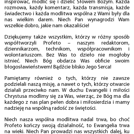
inspirować, modlić się i dzielić Słowem Bożym. Każda
rozmowa, każdy komentarz, każda transmisja, każde
świadectwo i każda modlitwa wspólna z Wami były dla
nas wielkim darem. Niech Pan wynagrodzi Wam
wszelkie dobro, jakie nam okazaliście!
Dziękujemy także wszystkim, którzy w różny sposób
współtworzyli Profeto – naszym redaktorom,
dziennikarzom, technikom, współpracownikom i
wolontariuszom. Bez Was to dzieło nie mogłoby
istnieć. Niech Bóg obdarza Was obficie swoim
błogosławieństwem! Bądźcie blisko Jego Serca!
Pamiętamy również o tych, którzy nie zawsze
podzielali naszą misję, a nawet o tych, którzy otwarcie
działali przeciwko nam. W duchu Ewangelii i miłości
Chrystusa modlimy się za Was, wierząc, że Bóg ma dla
każdego z nas plan pełen dobra i miłosierdzia i mamy
nadzieję na wspólną radość ze świętości.
Niech nasza wspólna modlitwa nadal trwa, bo choć
Profeto kończy swoją działalność, to Ewangelia trwa
na wieki. Niech Pan prowadzi nas wszystkich dalej, ku