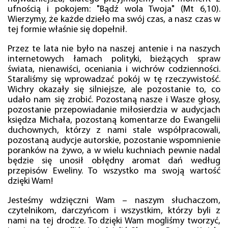
ufnością i pokojem: "Bądź wola Twoja" (Mt 6,10).
Wierzymy, że każde dzieło ma swój czas, a nasz czas w
tej formie właśnie się dopełnił.
Przez te lata nie było na naszej antenie i na naszych
internetowych łamach polityki, bieżących spraw
świata, nienawiści, oceniania i wichrów codzienności.
Staraliśmy się wprowadzać pokój w tę rzeczywistość.
Wichry okazały się silniejsze, ale pozostanie to, co
udało nam się zrobić. Pozostaną nasze i Wasze głosy,
pozostanie przepowiadanie miłosierdzia w audycjach
księdza Michała, pozostaną komentarze do Ewangelii
duchownych, którzy z nami stale współpracowali,
pozostaną audycje autorskie, pozostanie wspomnienie
poranków na żywo, a w wielu kuchniach pewnie nadal
będzie się unosił obłędny aromat dań według
przepisów Eweliny. To wszystko ma swoją wartość
dzięki Wam!
Jesteśmy wdzięczni Wam – naszym słuchaczom,
czytelnikom, darczyńcom i wszystkim, którzy byli z
nami na tej drodze. To dzięki Wam mogliśmy tworzyć,