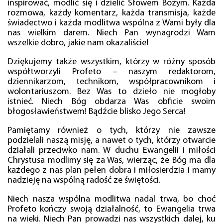
inspirować, modlić się i dzielić Słowem Bożym. Każda
rozmowa, każdy komentarz, każda transmisja, każde
świadectwo i każda modlitwa wspólna z Wami były dla
nas wielkim darem. Niech Pan wynagrodzi Wam
wszelkie dobro, jakie nam okazaliście!
Dziękujemy także wszystkim, którzy w różny sposób
współtworzyli Profeto – naszym redaktorom,
dziennikarzom, technikom, współpracownikom i
wolontariuszom. Bez Was to dzieło nie mogłoby
istnieć. Niech Bóg obdarza Was obficie swoim
błogosławieństwem! Bądźcie blisko Jego Serca!
Pamiętamy również o tych, którzy nie zawsze
podzielali naszą misję, a nawet o tych, którzy otwarcie
działali przeciwko nam. W duchu Ewangelii i miłości
Chrystusa modlimy się za Was, wierząc, że Bóg ma dla
każdego z nas plan pełen dobra i miłosierdzia i mamy
nadzieję na wspólną radość ze świętości.
Niech nasza wspólna modlitwa nadal trwa, bo choć
Profeto kończy swoją działalność, to Ewangelia trwa
na wieki. Niech Pan prowadzi nas wszystkich dalej, ku