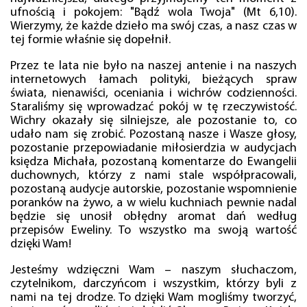
ufnością i pokojem: "Bądź wola Twoja" (Mt 6,10).
Wierzymy, że każde dzieło ma swój czas, a nasz czas w
tej formie właśnie się dopełnił.
Przez te lata nie było na naszej antenie i na naszych
internetowych łamach polityki, bieżących spraw
świata, nienawiści, oceniania i wichrów codzienności.
Staraliśmy się wprowadzać pokój w tę rzeczywistość.
Wichry okazały się silniejsze, ale pozostanie to, co
udało nam się zrobić. Pozostaną nasze i Wasze głosy,
pozostanie przepowiadanie miłosierdzia w audycjach
księdza Michała, pozostaną komentarze do Ewangelii
duchownych, którzy z nami stale współpracowali,
pozostaną audycje autorskie, pozostanie wspomnienie
poranków na żywo, a w wielu kuchniach pewnie nadal
będzie się unosił obłędny aromat dań według
przepisów Eweliny. To wszystko ma swoją wartość
dzięki Wam!
Jesteśmy wdzięczni Wam – naszym słuchaczom,
czytelnikom, darczyńcom i wszystkim, którzy byli z
nami na tej drodze. To dzięki Wam mogliśmy tworzyć,