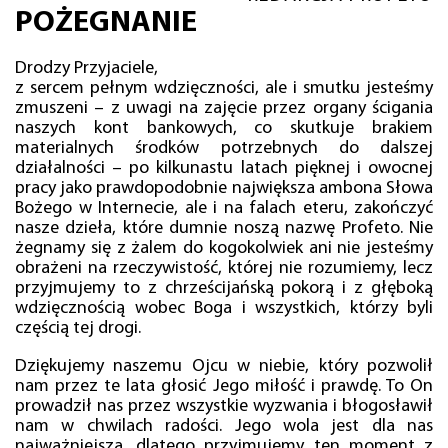
POŻEGNANIE
Drodzy Przyjaciele,
z sercem pełnym wdzięczności, ale i smutku jesteśmy
zmuszeni – z uwagi na zajęcie przez organy ścigania
naszych kont bankowych, co skutkuje brakiem
materialnych środków potrzebnych do dalszej
działalności – po kilkunastu latach pięknej i owocnej
pracy jako prawdopodobnie największa ambona Słowa
Bożego w Internecie, ale i na falach eteru, zakończyć
nasze dzieła, które dumnie noszą nazwę Profeto. Nie
żegnamy się z żalem do kogokolwiek ani nie jesteśmy
obrażeni na rzeczywistość, której nie rozumiemy, lecz
przyjmujemy to z chrześcijańską pokorą i z głęboką
wdzięcznością wobec Boga i wszystkich, którzy byli
częścią tej drogi.
Dziękujemy naszemu Ojcu w niebie, który pozwolił
nam przez te lata głosić Jego miłość i prawdę. To On
prowadził nas przez wszystkie wyzwania i błogosławił
nam w chwilach radości. Jego wola jest dla nas
najważniejsza, dlatego przyjmujemy ten moment z