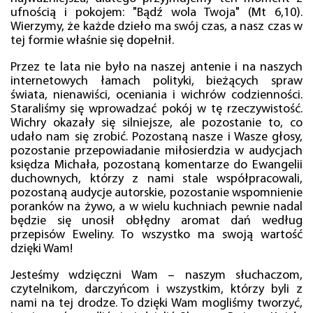
ufnością i pokojem: "Bądź wola Twoja" (Mt 6,10).
Wierzymy, że każde dzieło ma swój czas, a nasz czas w
tej formie właśnie się dopełnił.
Przez te lata nie było na naszej antenie i na naszych
internetowych łamach polityki, bieżących spraw
świata, nienawiści, oceniania i wichrów codzienności.
Staraliśmy się wprowadzać pokój w tę rzeczywistość.
Wichry okazały się silniejsze, ale pozostanie to, co
udało nam się zrobić. Pozostaną nasze i Wasze głosy,
pozostanie przepowiadanie miłosierdzia w audycjach
księdza Michała, pozostaną komentarze do Ewangelii
duchownych, którzy z nami stale współpracowali,
pozostaną audycje autorskie, pozostanie wspomnienie
poranków na żywo, a w wielu kuchniach pewnie nadal
będzie się unosił obłędny aromat dań według
przepisów Eweliny. To wszystko ma swoją wartość
dzięki Wam!
Jesteśmy wdzięczni Wam – naszym słuchaczom,
czytelnikom, darczyńcom i wszystkim, którzy byli z
nami na tej drodze. To dzięki Wam mogliśmy tworzyć,