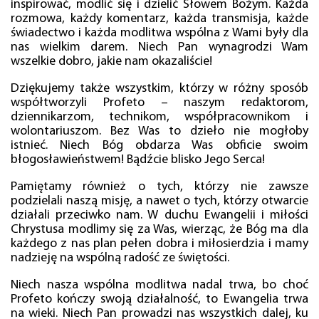
inspirować, modlić się i dzielić Słowem Bożym. Każda
rozmowa, każdy komentarz, każda transmisja, każde
świadectwo i każda modlitwa wspólna z Wami były dla
nas wielkim darem. Niech Pan wynagrodzi Wam
wszelkie dobro, jakie nam okazaliście!
Dziękujemy także wszystkim, którzy w różny sposób
współtworzyli Profeto – naszym redaktorom,
dziennikarzom, technikom, współpracownikom i
wolontariuszom. Bez Was to dzieło nie mogłoby
istnieć. Niech Bóg obdarza Was obficie swoim
błogosławieństwem! Bądźcie blisko Jego Serca!
Pamiętamy również o tych, którzy nie zawsze
podzielali naszą misję, a nawet o tych, którzy otwarcie
działali przeciwko nam. W duchu Ewangelii i miłości
Chrystusa modlimy się za Was, wierząc, że Bóg ma dla
każdego z nas plan pełen dobra i miłosierdzia i mamy
nadzieję na wspólną radość ze świętości.
Niech nasza wspólna modlitwa nadal trwa, bo choć
Profeto kończy swoją działalność, to Ewangelia trwa
na wieki. Niech Pan prowadzi nas wszystkich dalej, ku