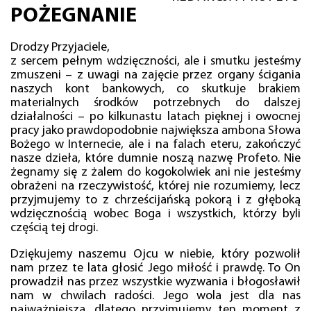
POŻEGNANIE
Drodzy Przyjaciele,
z sercem pełnym wdzięczności, ale i smutku jesteśmy
zmuszeni – z uwagi na zajęcie przez organy ścigania
naszych kont bankowych, co skutkuje brakiem
materialnych środków potrzebnych do dalszej
działalności – po kilkunastu latach pięknej i owocnej
pracy jako prawdopodobnie największa ambona Słowa
Bożego w Internecie, ale i na falach eteru, zakończyć
nasze dzieła, które dumnie noszą nazwę Profeto. Nie
żegnamy się z żalem do kogokolwiek ani nie jesteśmy
obrażeni na rzeczywistość, której nie rozumiemy, lecz
przyjmujemy to z chrześcijańską pokorą i z głęboką
wdzięcznością wobec Boga i wszystkich, którzy byli
częścią tej drogi.
Dziękujemy naszemu Ojcu w niebie, który pozwolił
nam przez te lata głosić Jego miłość i prawdę. To On
prowadził nas przez wszystkie wyzwania i błogosławił
nam w chwilach radości. Jego wola jest dla nas
najważniejsza, dlatego przyjmujemy ten moment z