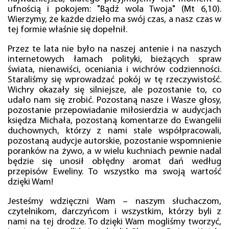
ufnością i pokojem: "Bądź wola Twoja" (Mt 6,10).
Wierzymy, że każde dzieło ma swój czas, a nasz czas w
tej formie właśnie się dopełnił.
Przez te lata nie było na naszej antenie i na naszych
internetowych łamach polityki, bieżących spraw
świata, nienawiści, oceniania i wichrów codzienności.
Staraliśmy się wprowadzać pokój w tę rzeczywistość.
Wichry okazały się silniejsze, ale pozostanie to, co
udało nam się zrobić. Pozostaną nasze i Wasze głosy,
pozostanie przepowiadanie miłosierdzia w audycjach
księdza Michała, pozostaną komentarze do Ewangelii
duchownych, którzy z nami stale współpracowali,
pozostaną audycje autorskie, pozostanie wspomnienie
poranków na żywo, a w wielu kuchniach pewnie nadal
będzie się unosił obłędny aromat dań według
przepisów Eweliny. To wszystko ma swoją wartość
dzięki Wam!
Jesteśmy wdzięczni Wam – naszym słuchaczom,
czytelnikom, darczyńcom i wszystkim, którzy byli z
nami na tej drodze. To dzięki Wam mogliśmy tworzyć,