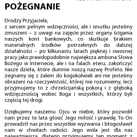
POŻEGNANIE
Drodzy Przyjaciele,
z sercem pełnym wdzięczności, ale i smutku jesteśmy
zmuszeni – z uwagi na zajęcie przez organy ścigania
naszych kont bankowych, co skutkuje brakiem
materialnych środków potrzebnych do dalszej
działalności – po kilkunastu latach pięknej i owocnej
pracy jako prawdopodobnie największa ambona Słowa
Bożego w Internecie, ale i na falach eteru, zakończyć
nasze dzieła, które dumnie noszą nazwę Profeto. Nie
żegnamy się z żalem do kogokolwiek ani nie jesteśmy
obrażeni na rzeczywistość, której nie rozumiemy, lecz
przyjmujemy to z chrześcijańską pokorą i z głęboką
wdzięcznością wobec Boga i wszystkich, którzy byli
częścią tej drogi.
Dziękujemy naszemu Ojcu w niebie, który pozwolił
nam przez te lata głosić Jego miłość i prawdę. To On
prowadził nas przez wszystkie wyzwania i błogosławił
nam w chwilach radości. Jego wola jest dla nas
najważniejsza, dlatego przyjmujemy ten moment z