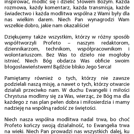
inspirować, modlić się i dzielić Słowem Bożym. Każda
rozmowa, każdy komentarz, każda transmisja, każde
świadectwo i każda modlitwa wspólna z Wami były dla
nas wielkim darem. Niech Pan wynagrodzi Wam
wszelkie dobro, jakie nam okazaliście!
Dziękujemy także wszystkim, którzy w różny sposób
współtworzyli Profeto – naszym redaktorom,
dziennikarzom, technikom, współpracownikom i
wolontariuszom. Bez Was to dzieło nie mogłoby
istnieć. Niech Bóg obdarza Was obficie swoim
błogosławieństwem! Bądźcie blisko Jego Serca!
Pamiętamy również o tych, którzy nie zawsze
podzielali naszą misję, a nawet o tych, którzy otwarcie
działali przeciwko nam. W duchu Ewangelii i miłości
Chrystusa modlimy się za Was, wierząc, że Bóg ma dla
każdego z nas plan pełen dobra i miłosierdzia i mamy
nadzieję na wspólną radość ze świętości.
Niech nasza wspólna modlitwa nadal trwa, bo choć
Profeto kończy swoją działalność, to Ewangelia trwa
na wieki. Niech Pan prowadzi nas wszystkich dalej, ku