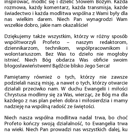
inspirować, modlić się i dzielić Słowem Bożym. Każda
rozmowa, każdy komentarz, każda transmisja, każde
świadectwo i każda modlitwa wspólna z Wami były dla
nas wielkim darem. Niech Pan wynagrodzi Wam
wszelkie dobro, jakie nam okazaliście!
Dziękujemy także wszystkim, którzy w różny sposób
współtworzyli Profeto – naszym redaktorom,
dziennikarzom, technikom, współpracownikom i
wolontariuszom. Bez Was to dzieło nie mogłoby
istnieć. Niech Bóg obdarza Was obficie swoim
błogosławieństwem! Bądźcie blisko Jego Serca!
Pamiętamy również o tych, którzy nie zawsze
podzielali naszą misję, a nawet o tych, którzy otwarcie
działali przeciwko nam. W duchu Ewangelii i miłości
Chrystusa modlimy się za Was, wierząc, że Bóg ma dla
każdego z nas plan pełen dobra i miłosierdzia i mamy
nadzieję na wspólną radość ze świętości.
Niech nasza wspólna modlitwa nadal trwa, bo choć
Profeto kończy swoją działalność, to Ewangelia trwa
na wieki. Niech Pan prowadzi nas wszystkich dalej, ku