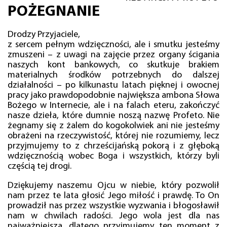
POŻEGNANIE
Drodzy Przyjaciele,
z sercem pełnym wdzięczności, ale i smutku jesteśmy
zmuszeni – z uwagi na zajęcie przez organy ścigania
naszych kont bankowych, co skutkuje brakiem
materialnych środków potrzebnych do dalszej
działalności – po kilkunastu latach pięknej i owocnej
pracy jako prawdopodobnie największa ambona Słowa
Bożego w Internecie, ale i na falach eteru, zakończyć
nasze dzieła, które dumnie noszą nazwę Profeto. Nie
żegnamy się z żalem do kogokolwiek ani nie jesteśmy
obrażeni na rzeczywistość, której nie rozumiemy, lecz
przyjmujemy to z chrześcijańską pokorą i z głęboką
wdzięcznością wobec Boga i wszystkich, którzy byli
częścią tej drogi.
Dziękujemy naszemu Ojcu w niebie, który pozwolił
nam przez te lata głosić Jego miłość i prawdę. To On
prowadził nas przez wszystkie wyzwania i błogosławił
nam w chwilach radości. Jego wola jest dla nas
najważniejsza, dlatego przyjmujemy ten moment z