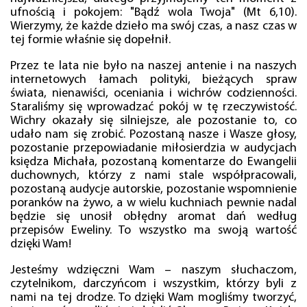
ufnością i pokojem: "Bądź wola Twoja" (Mt 6,10).
Wierzymy, że każde dzieło ma swój czas, a nasz czas w
tej formie właśnie się dopełnił.
Przez te lata nie było na naszej antenie i na naszych
internetowych łamach polityki, bieżących spraw
świata, nienawiści, oceniania i wichrów codzienności.
Staraliśmy się wprowadzać pokój w tę rzeczywistość.
Wichry okazały się silniejsze, ale pozostanie to, co
udało nam się zrobić. Pozostaną nasze i Wasze głosy,
pozostanie przepowiadanie miłosierdzia w audycjach
księdza Michała, pozostaną komentarze do Ewangelii
duchownych, którzy z nami stale współpracowali,
pozostaną audycje autorskie, pozostanie wspomnienie
poranków na żywo, a w wielu kuchniach pewnie nadal
będzie się unosił obłędny aromat dań według
przepisów Eweliny. To wszystko ma swoją wartość
dzięki Wam!
Jesteśmy wdzięczni Wam – naszym słuchaczom,
czytelnikom, darczyńcom i wszystkim, którzy byli z
nami na tej drodze. To dzięki Wam mogliśmy tworzyć,