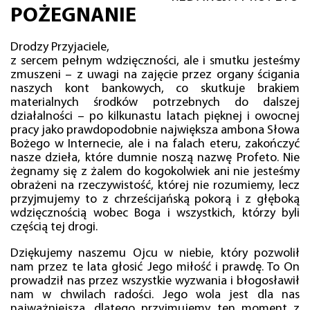
POŻEGNANIE
Drodzy Przyjaciele,
z sercem pełnym wdzięczności, ale i smutku jesteśmy
zmuszeni – z uwagi na zajęcie przez organy ścigania
naszych kont bankowych, co skutkuje brakiem
materialnych środków potrzebnych do dalszej
działalności – po kilkunastu latach pięknej i owocnej
pracy jako prawdopodobnie największa ambona Słowa
Bożego w Internecie, ale i na falach eteru, zakończyć
nasze dzieła, które dumnie noszą nazwę Profeto. Nie
żegnamy się z żalem do kogokolwiek ani nie jesteśmy
obrażeni na rzeczywistość, której nie rozumiemy, lecz
przyjmujemy to z chrześcijańską pokorą i z głęboką
wdzięcznością wobec Boga i wszystkich, którzy byli
częścią tej drogi.
Dziękujemy naszemu Ojcu w niebie, który pozwolił
nam przez te lata głosić Jego miłość i prawdę. To On
prowadził nas przez wszystkie wyzwania i błogosławił
nam w chwilach radości. Jego wola jest dla nas
najważniejsza, dlatego przyjmujemy ten moment z