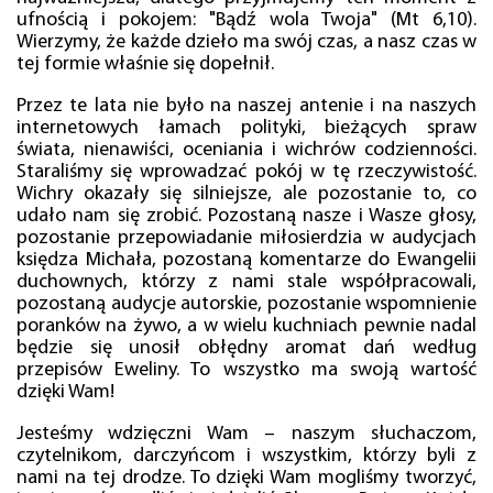
ufnością i pokojem: "Bądź wola Twoja" (Mt 6,10).
Wierzymy, że każde dzieło ma swój czas, a nasz czas w
tej formie właśnie się dopełnił.
Przez te lata nie było na naszej antenie i na naszych
internetowych łamach polityki, bieżących spraw
świata, nienawiści, oceniania i wichrów codzienności.
Staraliśmy się wprowadzać pokój w tę rzeczywistość.
Wichry okazały się silniejsze, ale pozostanie to, co
udało nam się zrobić. Pozostaną nasze i Wasze głosy,
pozostanie przepowiadanie miłosierdzia w audycjach
księdza Michała, pozostaną komentarze do Ewangelii
duchownych, którzy z nami stale współpracowali,
pozostaną audycje autorskie, pozostanie wspomnienie
poranków na żywo, a w wielu kuchniach pewnie nadal
będzie się unosił obłędny aromat dań według
przepisów Eweliny. To wszystko ma swoją wartość
dzięki Wam!
Jesteśmy wdzięczni Wam – naszym słuchaczom,
czytelnikom, darczyńcom i wszystkim, którzy byli z
nami na tej drodze. To dzięki Wam mogliśmy tworzyć,