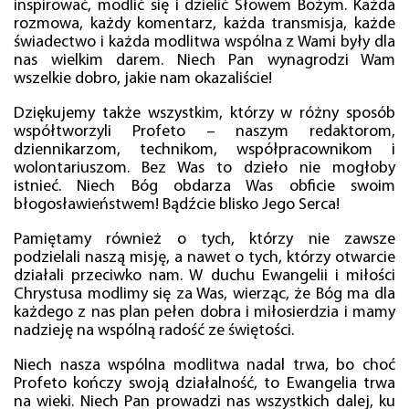
inspirować, modlić się i dzielić Słowem Bożym. Każda
rozmowa, każdy komentarz, każda transmisja, każde
świadectwo i każda modlitwa wspólna z Wami były dla
nas wielkim darem. Niech Pan wynagrodzi Wam
wszelkie dobro, jakie nam okazaliście!
Dziękujemy także wszystkim, którzy w różny sposób
współtworzyli Profeto – naszym redaktorom,
dziennikarzom, technikom, współpracownikom i
wolontariuszom. Bez Was to dzieło nie mogłoby
istnieć. Niech Bóg obdarza Was obficie swoim
błogosławieństwem! Bądźcie blisko Jego Serca!
Pamiętamy również o tych, którzy nie zawsze
podzielali naszą misję, a nawet o tych, którzy otwarcie
działali przeciwko nam. W duchu Ewangelii i miłości
Chrystusa modlimy się za Was, wierząc, że Bóg ma dla
każdego z nas plan pełen dobra i miłosierdzia i mamy
nadzieję na wspólną radość ze świętości.
Niech nasza wspólna modlitwa nadal trwa, bo choć
Profeto kończy swoją działalność, to Ewangelia trwa
na wieki. Niech Pan prowadzi nas wszystkich dalej, ku