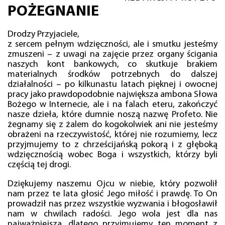
POŻEGNANIE
Drodzy Przyjaciele,
z sercem pełnym wdzięczności, ale i smutku jesteśmy
zmuszeni – z uwagi na zajęcie przez organy ścigania
naszych kont bankowych, co skutkuje brakiem
materialnych środków potrzebnych do dalszej
działalności – po kilkunastu latach pięknej i owocnej
pracy jako prawdopodobnie największa ambona Słowa
Bożego w Internecie, ale i na falach eteru, zakończyć
nasze dzieła, które dumnie noszą nazwę Profeto. Nie
żegnamy się z żalem do kogokolwiek ani nie jesteśmy
obrażeni na rzeczywistość, której nie rozumiemy, lecz
przyjmujemy to z chrześcijańską pokorą i z głęboką
wdzięcznością wobec Boga i wszystkich, którzy byli
częścią tej drogi.
Dziękujemy naszemu Ojcu w niebie, który pozwolił
nam przez te lata głosić Jego miłość i prawdę. To On
prowadził nas przez wszystkie wyzwania i błogosławił
nam w chwilach radości. Jego wola jest dla nas
najważniejsza, dlatego przyjmujemy ten moment z