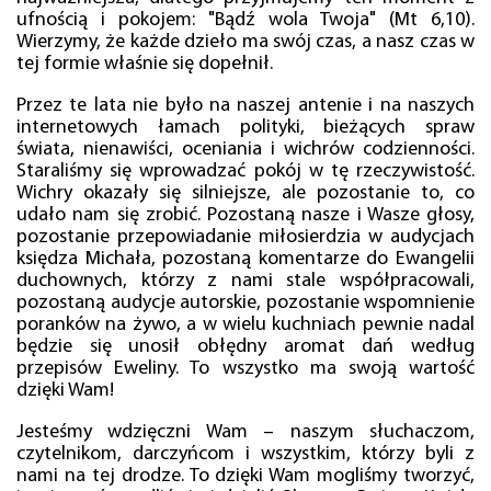
ufnością i pokojem: "Bądź wola Twoja" (Mt 6,10).
Wierzymy, że każde dzieło ma swój czas, a nasz czas w
tej formie właśnie się dopełnił.
Przez te lata nie było na naszej antenie i na naszych
internetowych łamach polityki, bieżących spraw
świata, nienawiści, oceniania i wichrów codzienności.
Staraliśmy się wprowadzać pokój w tę rzeczywistość.
Wichry okazały się silniejsze, ale pozostanie to, co
udało nam się zrobić. Pozostaną nasze i Wasze głosy,
pozostanie przepowiadanie miłosierdzia w audycjach
księdza Michała, pozostaną komentarze do Ewangelii
duchownych, którzy z nami stale współpracowali,
pozostaną audycje autorskie, pozostanie wspomnienie
poranków na żywo, a w wielu kuchniach pewnie nadal
będzie się unosił obłędny aromat dań według
przepisów Eweliny. To wszystko ma swoją wartość
dzięki Wam!
Jesteśmy wdzięczni Wam – naszym słuchaczom,
czytelnikom, darczyńcom i wszystkim, którzy byli z
nami na tej drodze. To dzięki Wam mogliśmy tworzyć,