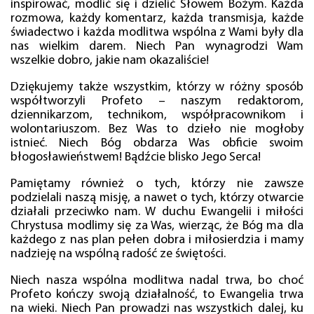
inspirować, modlić się i dzielić Słowem Bożym. Każda
rozmowa, każdy komentarz, każda transmisja, każde
świadectwo i każda modlitwa wspólna z Wami były dla
nas wielkim darem. Niech Pan wynagrodzi Wam
wszelkie dobro, jakie nam okazaliście!
Dziękujemy także wszystkim, którzy w różny sposób
współtworzyli Profeto – naszym redaktorom,
dziennikarzom, technikom, współpracownikom i
wolontariuszom. Bez Was to dzieło nie mogłoby
istnieć. Niech Bóg obdarza Was obficie swoim
błogosławieństwem! Bądźcie blisko Jego Serca!
Pamiętamy również o tych, którzy nie zawsze
podzielali naszą misję, a nawet o tych, którzy otwarcie
działali przeciwko nam. W duchu Ewangelii i miłości
Chrystusa modlimy się za Was, wierząc, że Bóg ma dla
każdego z nas plan pełen dobra i miłosierdzia i mamy
nadzieję na wspólną radość ze świętości.
Niech nasza wspólna modlitwa nadal trwa, bo choć
Profeto kończy swoją działalność, to Ewangelia trwa
na wieki. Niech Pan prowadzi nas wszystkich dalej, ku