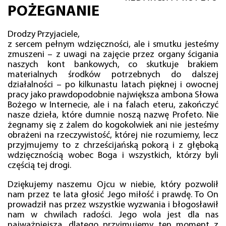
POŻEGNANIE
Drodzy Przyjaciele,
z sercem pełnym wdzięczności, ale i smutku jesteśmy
zmuszeni – z uwagi na zajęcie przez organy ścigania
naszych kont bankowych, co skutkuje brakiem
materialnych środków potrzebnych do dalszej
działalności – po kilkunastu latach pięknej i owocnej
pracy jako prawdopodobnie największa ambona Słowa
Bożego w Internecie, ale i na falach eteru, zakończyć
nasze dzieła, które dumnie noszą nazwę Profeto. Nie
żegnamy się z żalem do kogokolwiek ani nie jesteśmy
obrażeni na rzeczywistość, której nie rozumiemy, lecz
przyjmujemy to z chrześcijańską pokorą i z głęboką
wdzięcznością wobec Boga i wszystkich, którzy byli
częścią tej drogi.
Dziękujemy naszemu Ojcu w niebie, który pozwolił
nam przez te lata głosić Jego miłość i prawdę. To On
prowadził nas przez wszystkie wyzwania i błogosławił
nam w chwilach radości. Jego wola jest dla nas
najważniejsza, dlatego przyjmujemy ten moment z