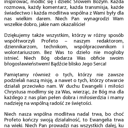
inspirować, modlić się i dzielić Słowem Bożym. Każda
rozmowa, każdy komentarz, każda transmisja, każde
świadectwo i każda modlitwa wspólna z Wami były dla
nas wielkim darem. Niech Pan wynagrodzi Wam
wszelkie dobro, jakie nam okazaliście!
Dziękujemy także wszystkim, którzy w różny sposób
współtworzyli Profeto – naszym redaktorom,
dziennikarzom, technikom, współpracownikom i
wolontariuszom. Bez Was to dzieło nie mogłoby
istnieć. Niech Bóg obdarza Was obficie swoim
błogosławieństwem! Bądźcie blisko Jego Serca!
Pamiętamy również o tych, którzy nie zawsze
podzielali naszą misję, a nawet o tych, którzy otwarcie
działali przeciwko nam. W duchu Ewangelii i miłości
Chrystusa modlimy się za Was, wierząc, że Bóg ma dla
każdego z nas plan pełen dobra i miłosierdzia i mamy
nadzieję na wspólną radość ze świętości.
Niech nasza wspólna modlitwa nadal trwa, bo choć
Profeto kończy swoją działalność, to Ewangelia trwa
na wieki. Niech Pan prowadzi nas wszystkich dalej, ku