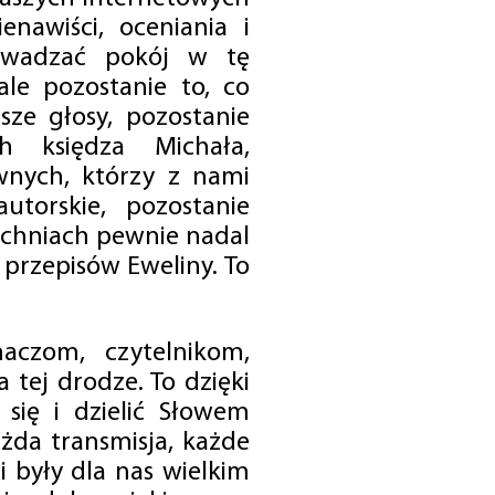
enawiści, oceniania i
rowadzać pokój w tę
 ale pozostanie to, co
sze głosy, pozostanie
h księdza Michała,
nych, którzy z nami
utorskie, pozostanie
chniach pewnie nadal
przepisów Eweliny. To
czom, czytelnikom,
 tej drodze. To dzięki
się i dzielić Słowem
da transmisja, każde
 były dla nas wielkim