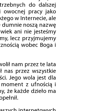
trzebnych do dalszej
 i owocnej pracy jako
ego w Internecie, ale
óre dumnie noszą nazwę
wiek ani nie jesteśmy
emy, lecz przyjmujemy
cznością wobec Boga i
olił nam przez te lata
ł nas przez wszystkie
i. Jego wola jest dla
 moment z ufnością i
my, że każde dzieło ma
opełnił.
 naszych internetowych