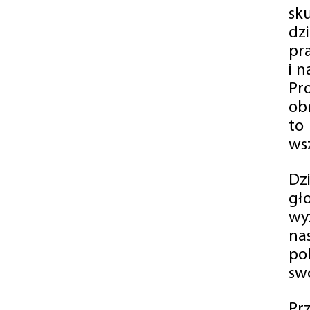
sk
dz
pr
i 
Pr
ob
to
wsz
Dz
gł
wy
na
po
swó
Pr