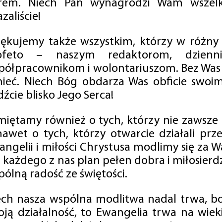
rem. Niech Pan wynagrodzi Wam wszelk
zaliście!
iękujemy także wszystkim, którzy w różny
ofeto – naszym redaktorom, dzienni
półpracownikom i wolontariuszom. Bez Was 
tnieć. Niech Bóg obdarza Was obficie swo
źcie blisko Jego Serca!
miętamy również o tych, którzy nie zawsze p
nawet o tych, którzy otwarcie działali p
angelii i miłości Chrystusa modlimy się za W
a każdego z nas plan pełen dobra i miłosierd
ólną radość ze świętości.
ech nasza wspólna modlitwa nadal trwa, b
oją działalność, to Ewangelia trwa na wiek