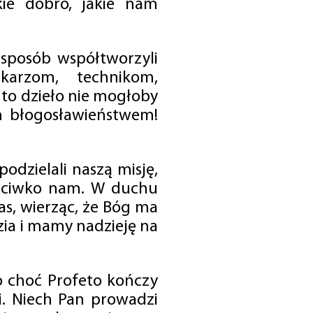
ie dobro, jakie nam
 sposób współtworzyli
karzom, technikom,
to dzieło nie mogłoby
im błogosławieństwem!
odzielali naszą misję,
rzeciwko nam. W duchu
as, wierząc, że Bóg ma
zia i mamy nadzieję na
o choć Profeto kończy
i. Niech Pan prowadzi