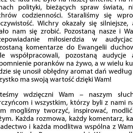
mach polityki, bieżących spraw świata, ni
chrów codzienności. Staraliśmy się wp
eczywistość. Wichry okazały się silniejsze,
ało nam się zrobić. Pozostaną nasze i Wa
zepowiadanie miłosierdzia w audycjac
zostaną komentarze do Ewangelii duchow
ale współpracowali, pozostaną audycje a
pomnienie poranków na żywo, a w wielu ku
dzie się unosił obłędny aromat dań według 
zystko ma swoją wartość dzięki Wam!
steśmy wdzięczni Wam – naszym słucha
rczyńcom i wszystkim, którzy byli z nami na
m mogliśmy tworzyć, inspirować, modlić 
żym. Każda rozmowa, każdy komentarz, każ
iadectwo i każda modlitwa wspólna z Wami