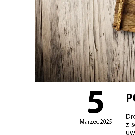
5
P
Dro
Marzec 2025
z 
uw