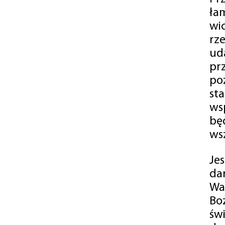
ła
wi
rz
ud
pr
po
st
ws
bę
ws
Je
da
Wa
Bo
św