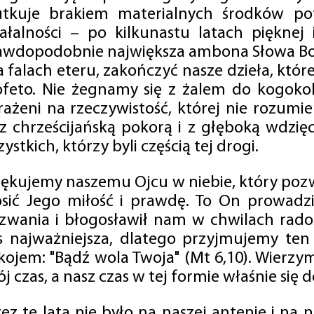
utkuje brakiem materialnych środków po
iałalności – po kilkunastu latach pięknej
awdopodobnie największa ambona Słowa Boż
na falach eteru, zakończyć nasze dzieła, kt
ofeto. Nie żegnamy się z żalem do kogokol
rażeni na rzeczywistość, której nie rozumi
 z chrześcijańską pokorą i z głęboką wdzię
ystkich, którzy byli częścią tej drogi.
iękujemy naszemu Ojcu w niebie, który pozw
osić Jego miłość i prawdę. To On prowadzi
zwania i błogosławił nam w chwilach radośc
s najważniejsza, dlatego przyjmujemy ten
kojem: "Bądź wola Twoja" (Mt 6,10). Wierzy
j czas, a nasz czas w tej formie właśnie się d
zez te lata nie było na naszej antenie i na