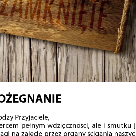
OŻEGNANIE
dzy Przyjaciele,
sercem pełnym wdzięczności, ale i smutku 
agi na zajęcie przez organy ścigania naszy