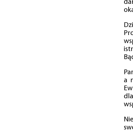
da
oka
Dz
Pr
ws
is
Bąd
Pa
a 
Ew
dl
wsp
Ni
sw