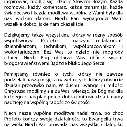
inspirować, modlić się i dzielić Słowem Bożym. Każda
rozmowa, każdy komentarz, każda transmisja, każde
świadectwo i każda modlitwa wspólna z Wami były dla
nas wielkim darem. Niech Pan wynagrodzi Wam
wszelkie dobro, jakie nam okazaliście!
Dziękujemy także wszystkim, którzy w różny sposób
współtworzyli Profeto – naszym redaktorom,
dziennikarzom, technikom, współpracownikom i
wolontariuszom. Bez Was to dzieło nie mogłoby
istnieć. Niech Bóg obdarza Was obficie swoim
błogosławieństwem! Bądźcie blisko Jego Serca!
Pamiętamy również o tych, którzy nie zawsze
podzielali naszą misję, a nawet o tych, którzy otwarcie
działali przeciwko nam. W duchu Ewangelii i miłości
Chrystusa modlimy się za Was, wierząc, że Bóg ma dla
każdego z nas plan pełen dobra i miłosierdzia i mamy
nadzieję na wspólną radość ze świętości.
Niech nasza wspólna modlitwa nadal trwa, bo choć
Profeto kończy swoją działalność, to Ewangelia trwa
na wieki. Niech Pan prowadzi nas wszystkich dalej, ku