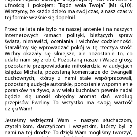
ufnością i pokojem: "Bądź wola Twoja" (Mt 6,10).
Wierzymy, że każde dzieło ma swój czas, a nasz czas w
tej formie właśnie się dopełnił.
Przez te lata nie było na naszej antenie i na naszych
internetowych łamach polityki, bieżących spraw
świata, nienawiści, oceniania i wichrów codzienności.
Staraliśmy się wprowadzać pokój w tę rzeczywistość.
Wichry okazały się silniejsze, ale pozostanie to, co
udało nam się zrobić. Pozostaną nasze i Wasze głosy,
pozostanie przepowiadanie miłosierdzia w audycjach
księdza Michała, pozostaną komentarze do Ewangelii
duchownych, którzy z nami stale współpracowali,
pozostaną audycje autorskie, pozostanie wspomnienie
poranków na żywo, a w wielu kuchniach pewnie nadal
będzie się unosił obłędny aromat dań według
przepisów Eweliny. To wszystko ma swoją wartość
dzięki Wam!
Jesteśmy wdzięczni Wam – naszym słuchaczom,
czytelnikom, darczyńcom i wszystkim, którzy byli z
nami na tej drodze. To dzięki Wam mogliśmy tworzyć,