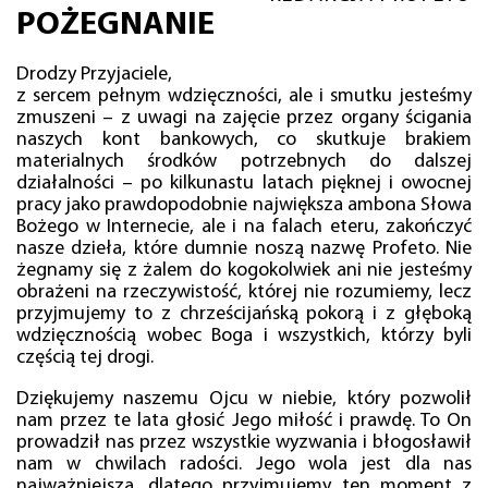
POŻEGNANIE
Drodzy Przyjaciele,
z sercem pełnym wdzięczności, ale i smutku jesteśmy
zmuszeni – z uwagi na zajęcie przez organy ścigania
naszych kont bankowych, co skutkuje brakiem
materialnych środków potrzebnych do dalszej
działalności – po kilkunastu latach pięknej i owocnej
pracy jako prawdopodobnie największa ambona Słowa
Bożego w Internecie, ale i na falach eteru, zakończyć
nasze dzieła, które dumnie noszą nazwę Profeto. Nie
żegnamy się z żalem do kogokolwiek ani nie jesteśmy
obrażeni na rzeczywistość, której nie rozumiemy, lecz
przyjmujemy to z chrześcijańską pokorą i z głęboką
wdzięcznością wobec Boga i wszystkich, którzy byli
częścią tej drogi.
Dziękujemy naszemu Ojcu w niebie, który pozwolił
nam przez te lata głosić Jego miłość i prawdę. To On
prowadził nas przez wszystkie wyzwania i błogosławił
nam w chwilach radości. Jego wola jest dla nas
najważniejsza, dlatego przyjmujemy ten moment z