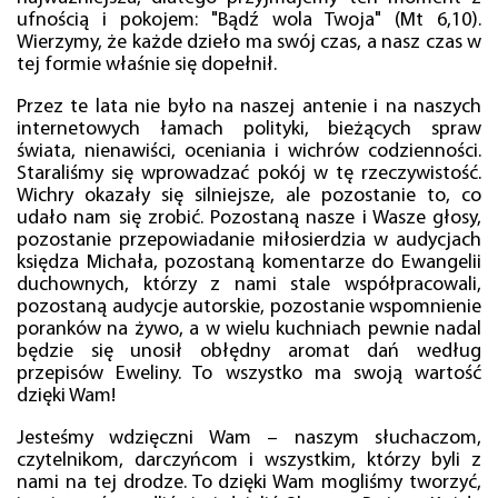
ufnością i pokojem: "Bądź wola Twoja" (Mt 6,10).
Wierzymy, że każde dzieło ma swój czas, a nasz czas w
tej formie właśnie się dopełnił.
Przez te lata nie było na naszej antenie i na naszych
internetowych łamach polityki, bieżących spraw
świata, nienawiści, oceniania i wichrów codzienności.
Staraliśmy się wprowadzać pokój w tę rzeczywistość.
Wichry okazały się silniejsze, ale pozostanie to, co
udało nam się zrobić. Pozostaną nasze i Wasze głosy,
pozostanie przepowiadanie miłosierdzia w audycjach
księdza Michała, pozostaną komentarze do Ewangelii
duchownych, którzy z nami stale współpracowali,
pozostaną audycje autorskie, pozostanie wspomnienie
poranków na żywo, a w wielu kuchniach pewnie nadal
będzie się unosił obłędny aromat dań według
przepisów Eweliny. To wszystko ma swoją wartość
dzięki Wam!
Jesteśmy wdzięczni Wam – naszym słuchaczom,
czytelnikom, darczyńcom i wszystkim, którzy byli z
nami na tej drodze. To dzięki Wam mogliśmy tworzyć,