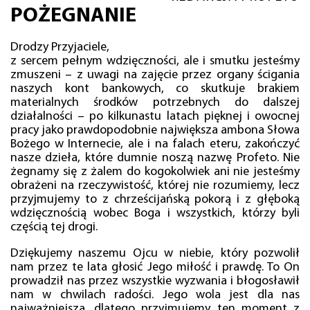
POŻEGNANIE
Drodzy Przyjaciele,
z sercem pełnym wdzięczności, ale i smutku jesteśmy
zmuszeni – z uwagi na zajęcie przez organy ścigania
naszych kont bankowych, co skutkuje brakiem
materialnych środków potrzebnych do dalszej
działalności – po kilkunastu latach pięknej i owocnej
pracy jako prawdopodobnie największa ambona Słowa
Bożego w Internecie, ale i na falach eteru, zakończyć
nasze dzieła, które dumnie noszą nazwę Profeto. Nie
żegnamy się z żalem do kogokolwiek ani nie jesteśmy
obrażeni na rzeczywistość, której nie rozumiemy, lecz
przyjmujemy to z chrześcijańską pokorą i z głęboką
wdzięcznością wobec Boga i wszystkich, którzy byli
częścią tej drogi.
Dziękujemy naszemu Ojcu w niebie, który pozwolił
nam przez te lata głosić Jego miłość i prawdę. To On
prowadził nas przez wszystkie wyzwania i błogosławił
nam w chwilach radości. Jego wola jest dla nas
najważniejsza, dlatego przyjmujemy ten moment z