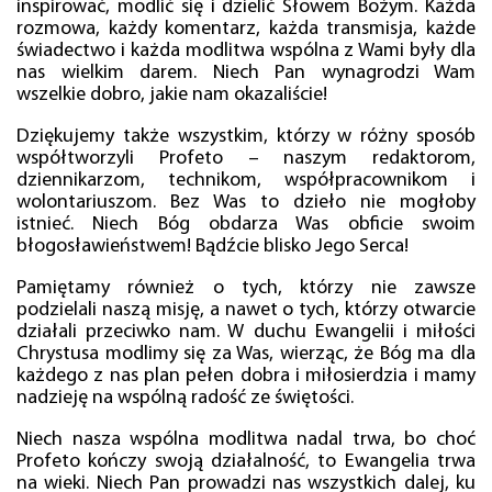
inspirować, modlić się i dzielić Słowem Bożym. Każda
rozmowa, każdy komentarz, każda transmisja, każde
świadectwo i każda modlitwa wspólna z Wami były dla
nas wielkim darem. Niech Pan wynagrodzi Wam
wszelkie dobro, jakie nam okazaliście!
Dziękujemy także wszystkim, którzy w różny sposób
współtworzyli Profeto – naszym redaktorom,
dziennikarzom, technikom, współpracownikom i
wolontariuszom. Bez Was to dzieło nie mogłoby
istnieć. Niech Bóg obdarza Was obficie swoim
błogosławieństwem! Bądźcie blisko Jego Serca!
Pamiętamy również o tych, którzy nie zawsze
podzielali naszą misję, a nawet o tych, którzy otwarcie
działali przeciwko nam. W duchu Ewangelii i miłości
Chrystusa modlimy się za Was, wierząc, że Bóg ma dla
każdego z nas plan pełen dobra i miłosierdzia i mamy
nadzieję na wspólną radość ze świętości.
Niech nasza wspólna modlitwa nadal trwa, bo choć
Profeto kończy swoją działalność, to Ewangelia trwa
na wieki. Niech Pan prowadzi nas wszystkich dalej, ku