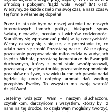
ufnością i pokojem: "Bądź wola Twoja" (Mt 6,10).
Wierzymy, że każde dzieło ma swój czas, a nasz czas w
tej formie właśnie się dopełnił.
Przez te lata nie było na naszej antenie i na naszych
internetowych łamach polityki, bieżących spraw
świata, nienawiści, oceniania i wichrów codzienności.
Staraliśmy się wprowadzać pokój w tę rzeczywistość.
Wichry okazały się silniejsze, ale pozostanie to, co
udało nam się zrobić. Pozostaną nasze i Wasze głosy,
pozostanie przepowiadanie miłosierdzia w audycjach
księdza Michała, pozostaną komentarze do Ewangelii
duchownych, którzy z nami stale współpracowali,
pozostaną audycje autorskie, pozostanie wspomnienie
poranków na żywo, a w wielu kuchniach pewnie nadal
będzie się unosił obłędny aromat dań według
przepisów Eweliny. To wszystko ma swoją wartość
dzięki Wam!
Jesteśmy wdzięczni Wam – naszym słuchaczom,
czytelnikom, darczyńcom i wszystkim, którzy byli z
nami na tej drodze. To dzięki Wam mogliśmy tworzyć,