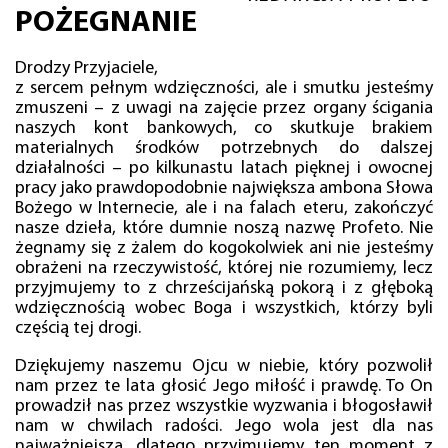
POŻEGNANIE
Drodzy Przyjaciele,
z sercem pełnym wdzięczności, ale i smutku jesteśmy
zmuszeni – z uwagi na zajęcie przez organy ścigania
naszych kont bankowych, co skutkuje brakiem
materialnych środków potrzebnych do dalszej
działalności – po kilkunastu latach pięknej i owocnej
pracy jako prawdopodobnie największa ambona Słowa
Bożego w Internecie, ale i na falach eteru, zakończyć
nasze dzieła, które dumnie noszą nazwę Profeto. Nie
żegnamy się z żalem do kogokolwiek ani nie jesteśmy
obrażeni na rzeczywistość, której nie rozumiemy, lecz
przyjmujemy to z chrześcijańską pokorą i z głęboką
wdzięcznością wobec Boga i wszystkich, którzy byli
częścią tej drogi.
Dziękujemy naszemu Ojcu w niebie, który pozwolił
nam przez te lata głosić Jego miłość i prawdę. To On
prowadził nas przez wszystkie wyzwania i błogosławił
nam w chwilach radości. Jego wola jest dla nas
najważniejsza, dlatego przyjmujemy ten moment z