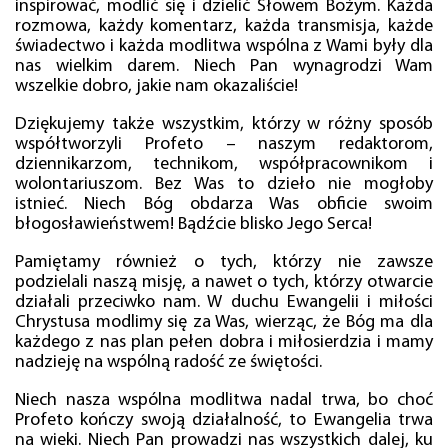
inspirować, modlić się i dzielić Słowem Bożym. Każda
rozmowa, każdy komentarz, każda transmisja, każde
świadectwo i każda modlitwa wspólna z Wami były dla
nas wielkim darem. Niech Pan wynagrodzi Wam
wszelkie dobro, jakie nam okazaliście!
Dziękujemy także wszystkim, którzy w różny sposób
współtworzyli Profeto – naszym redaktorom,
dziennikarzom, technikom, współpracownikom i
wolontariuszom. Bez Was to dzieło nie mogłoby
istnieć. Niech Bóg obdarza Was obficie swoim
błogosławieństwem! Bądźcie blisko Jego Serca!
Pamiętamy również o tych, którzy nie zawsze
podzielali naszą misję, a nawet o tych, którzy otwarcie
działali przeciwko nam. W duchu Ewangelii i miłości
Chrystusa modlimy się za Was, wierząc, że Bóg ma dla
każdego z nas plan pełen dobra i miłosierdzia i mamy
nadzieję na wspólną radość ze świętości.
Niech nasza wspólna modlitwa nadal trwa, bo choć
Profeto kończy swoją działalność, to Ewangelia trwa
na wieki. Niech Pan prowadzi nas wszystkich dalej, ku