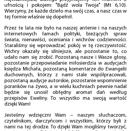
ufnością i pokojem: "Bądź wola Twoja" (Mt 6,10).
Wierzymy, że każde dzieło ma swój czas, a nasz czas w
tej formie właśnie się dopełnił.
Przez te lata nie było na naszej antenie i na naszych
internetowych łamach polityki, bieżących spraw
świata, nienawiści, oceniania i wichrów codzienności.
Staraliśmy się wprowadzać pokój w tę rzeczywistość.
Wichry okazały się silniejsze, ale pozostanie to, co
udało nam się zrobić. Pozostaną nasze i Wasze głosy,
pozostanie przepowiadanie miłosierdzia w audycjach
księdza Michała, pozostaną komentarze do Ewangelii
duchownych, którzy z nami stale współpracowali,
pozostaną audycje autorskie, pozostanie wspomnienie
poranków na żywo, a w wielu kuchniach pewnie nadal
będzie się unosił obłędny aromat dań według
przepisów Eweliny. To wszystko ma swoją wartość
dzięki Wam!
Jesteśmy wdzięczni Wam – naszym słuchaczom,
czytelnikom, darczyńcom i wszystkim, którzy byli z
nami na tej drodze. To dzięki Wam mogliśmy tworzyć,