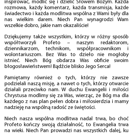
inspirować, modlić się i dzielić Słowem Bożym. Każda
rozmowa, każdy komentarz, każda transmisja, każde
świadectwo i każda modlitwa wspólna z Wami były dla
nas wielkim darem. Niech Pan wynagrodzi Wam
wszelkie dobro, jakie nam okazaliście!
Dziękujemy także wszystkim, którzy w różny sposób
współtworzyli Profeto – naszym redaktorom,
dziennikarzom, technikom, współpracownikom i
wolontariuszom. Bez Was to dzieło nie mogłoby
istnieć. Niech Bóg obdarza Was obficie swoim
błogosławieństwem! Bądźcie blisko Jego Serca!
Pamiętamy również o tych, którzy nie zawsze
podzielali naszą misję, a nawet o tych, którzy otwarcie
działali przeciwko nam. W duchu Ewangelii i miłości
Chrystusa modlimy się za Was, wierząc, że Bóg ma dla
każdego z nas plan pełen dobra i miłosierdzia i mamy
nadzieję na wspólną radość ze świętości.
Niech nasza wspólna modlitwa nadal trwa, bo choć
Profeto kończy swoją działalność, to Ewangelia trwa
na wieki. Niech Pan prowadzi nas wszystkich dalej, ku