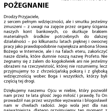
POŻEGNANIE
Drodzy Przyjaciele,
z sercem pełnym wdzięczności, ale i smutku jesteśmy
zmuszeni – z uwagi na zajęcie przez organy ścigania
naszych kont bankowych, co skutkuje brakiem
materialnych środków potrzebnych do dalszej
działalności – po kilkunastu latach pięknej i owocnej
pracy jako prawdopodobnie największa ambona Słowa
Bożego w Internecie, ale i na falach eteru, zakończyć
nasze dzieła, które dumnie noszą nazwę Profeto. Nie
żegnamy się z żalem do kogokolwiek ani nie jesteśmy
obrażeni na rzeczywistość, której nie rozumiemy, lecz
przyjmujemy to z chrześcijańską pokorą i z głęboką
wdzięcznością wobec Boga i wszystkich, którzy byli
częścią tej drogi.
Dziękujemy naszemu Ojcu w niebie, który pozwolił
nam przez te lata głosić Jego miłość i prawdę. To On
prowadził nas przez wszystkie wyzwania i błogosławił
nam w chwilach radości. Jego wola jest dla nas
najważniejsza, dlatego przyjmujemy ten moment z