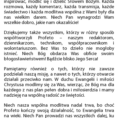
inspirować, modlić się i dzielić Słowem Bożym. Każda
rozmowa, każdy komentarz, każda transmisja, każde
świadectwo i każda modlitwa wspólna z Wami były dla
nas wielkim darem. Niech Pan wynagrodzi Wam
wszelkie dobro, jakie nam okazaliście!
Dziękujemy także wszystkim, którzy w różny sposób
współtworzyli Profeto – naszym redaktorom,
dziennikarzom, technikom, współpracownikom i
wolontariuszom. Bez Was to dzieło nie mogłoby
istnieć. Niech Bóg obdarza Was obficie swoim
błogosławieństwem! Bądźcie blisko Jego Serca!
Pamiętamy również o tych, którzy nie zawsze
podzielali naszą misję, a nawet o tych, którzy otwarcie
działali przeciwko nam. W duchu Ewangelii i miłości
Chrystusa modlimy się za Was, wierząc, że Bóg ma dla
każdego z nas plan pełen dobra i miłosierdzia i mamy
nadzieję na wspólną radość ze świętości.
Niech nasza wspólna modlitwa nadal trwa, bo choć
Profeto kończy swoją działalność, to Ewangelia trwa
na wieki. Niech Pan prowadzi nas wszystkich dalej, ku