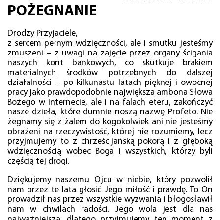
POŻEGNANIE
Drodzy Przyjaciele,
z sercem pełnym wdzięczności, ale i smutku jesteśmy
zmuszeni – z uwagi na zajęcie przez organy ścigania
naszych kont bankowych, co skutkuje brakiem
materialnych środków potrzebnych do dalszej
działalności – po kilkunastu latach pięknej i owocnej
pracy jako prawdopodobnie największa ambona Słowa
Bożego w Internecie, ale i na falach eteru, zakończyć
nasze dzieła, które dumnie noszą nazwę Profeto. Nie
żegnamy się z żalem do kogokolwiek ani nie jesteśmy
obrażeni na rzeczywistość, której nie rozumiemy, lecz
przyjmujemy to z chrześcijańską pokorą i z głęboką
wdzięcznością wobec Boga i wszystkich, którzy byli
częścią tej drogi.
Dziękujemy naszemu Ojcu w niebie, który pozwolił
nam przez te lata głosić Jego miłość i prawdę. To On
prowadził nas przez wszystkie wyzwania i błogosławił
nam w chwilach radości. Jego wola jest dla nas
najważniejsza, dlatego przyjmujemy ten moment z