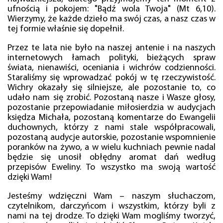
ufnością i pokojem: "Bądź wola Twoja" (Mt 6,10).
Wierzymy, że każde dzieło ma swój czas, a nasz czas w
tej formie właśnie się dopełnił.
Przez te lata nie było na naszej antenie i na naszych
internetowych łamach polityki, bieżących spraw
świata, nienawiści, oceniania i wichrów codzienności.
Staraliśmy się wprowadzać pokój w tę rzeczywistość.
Wichry okazały się silniejsze, ale pozostanie to, co
udało nam się zrobić. Pozostaną nasze i Wasze głosy,
pozostanie przepowiadanie miłosierdzia w audycjach
księdza Michała, pozostaną komentarze do Ewangelii
duchownych, którzy z nami stale współpracowali,
pozostaną audycje autorskie, pozostanie wspomnienie
poranków na żywo, a w wielu kuchniach pewnie nadal
będzie się unosił obłędny aromat dań według
przepisów Eweliny. To wszystko ma swoją wartość
dzięki Wam!
Jesteśmy wdzięczni Wam – naszym słuchaczom,
czytelnikom, darczyńcom i wszystkim, którzy byli z
nami na tej drodze. To dzięki Wam mogliśmy tworzyć,