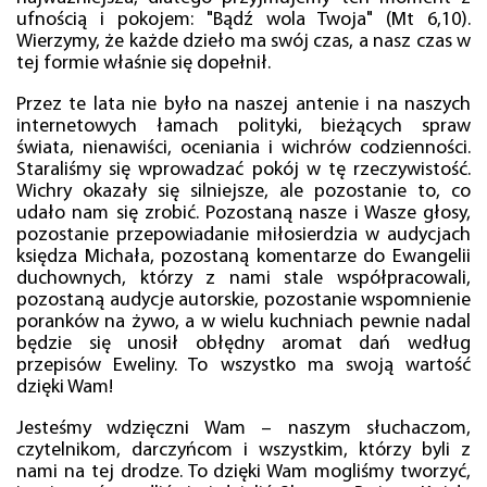
ufnością i pokojem: "Bądź wola Twoja" (Mt 6,10).
Wierzymy, że każde dzieło ma swój czas, a nasz czas w
tej formie właśnie się dopełnił.
Przez te lata nie było na naszej antenie i na naszych
internetowych łamach polityki, bieżących spraw
świata, nienawiści, oceniania i wichrów codzienności.
Staraliśmy się wprowadzać pokój w tę rzeczywistość.
Wichry okazały się silniejsze, ale pozostanie to, co
udało nam się zrobić. Pozostaną nasze i Wasze głosy,
pozostanie przepowiadanie miłosierdzia w audycjach
księdza Michała, pozostaną komentarze do Ewangelii
duchownych, którzy z nami stale współpracowali,
pozostaną audycje autorskie, pozostanie wspomnienie
poranków na żywo, a w wielu kuchniach pewnie nadal
będzie się unosił obłędny aromat dań według
przepisów Eweliny. To wszystko ma swoją wartość
dzięki Wam!
Jesteśmy wdzięczni Wam – naszym słuchaczom,
czytelnikom, darczyńcom i wszystkim, którzy byli z
nami na tej drodze. To dzięki Wam mogliśmy tworzyć,