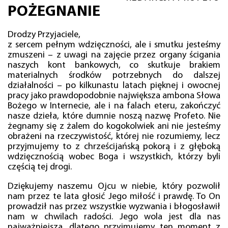
POŻEGNANIE
Drodzy Przyjaciele,
z sercem pełnym wdzięczności, ale i smutku jesteśmy
zmuszeni – z uwagi na zajęcie przez organy ścigania
naszych kont bankowych, co skutkuje brakiem
materialnych środków potrzebnych do dalszej
działalności – po kilkunastu latach pięknej i owocnej
pracy jako prawdopodobnie największa ambona Słowa
Bożego w Internecie, ale i na falach eteru, zakończyć
nasze dzieła, które dumnie noszą nazwę Profeto. Nie
żegnamy się z żalem do kogokolwiek ani nie jesteśmy
obrażeni na rzeczywistość, której nie rozumiemy, lecz
przyjmujemy to z chrześcijańską pokorą i z głęboką
wdzięcznością wobec Boga i wszystkich, którzy byli
częścią tej drogi.
Dziękujemy naszemu Ojcu w niebie, który pozwolił
nam przez te lata głosić Jego miłość i prawdę. To On
prowadził nas przez wszystkie wyzwania i błogosławił
nam w chwilach radości. Jego wola jest dla nas
najważniejsza, dlatego przyjmujemy ten moment z