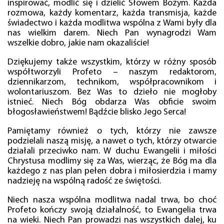
inspirować, modlić się i dzielić Słowem Bożym. Każda
rozmowa, każdy komentarz, każda transmisja, każde
świadectwo i każda modlitwa wspólna z Wami były dla
nas wielkim darem. Niech Pan wynagrodzi Wam
wszelkie dobro, jakie nam okazaliście!
Dziękujemy także wszystkim, którzy w różny sposób
współtworzyli Profeto – naszym redaktorom,
dziennikarzom, technikom, współpracownikom i
wolontariuszom. Bez Was to dzieło nie mogłoby
istnieć. Niech Bóg obdarza Was obficie swoim
błogosławieństwem! Bądźcie blisko Jego Serca!
Pamiętamy również o tych, którzy nie zawsze
podzielali naszą misję, a nawet o tych, którzy otwarcie
działali przeciwko nam. W duchu Ewangelii i miłości
Chrystusa modlimy się za Was, wierząc, że Bóg ma dla
każdego z nas plan pełen dobra i miłosierdzia i mamy
nadzieję na wspólną radość ze świętości.
Niech nasza wspólna modlitwa nadal trwa, bo choć
Profeto kończy swoją działalność, to Ewangelia trwa
na wieki. Niech Pan prowadzi nas wszystkich dalej, ku