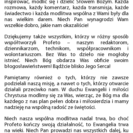
inspirować, modlić się i dzielić Słowem Bożym. Każda
rozmowa, każdy komentarz, każda transmisja, każde
świadectwo i każda modlitwa wspólna z Wami były dla
nas wielkim darem. Niech Pan wynagrodzi Wam
wszelkie dobro, jakie nam okazaliście!
Dziękujemy także wszystkim, którzy w różny sposób
współtworzyli Profeto – naszym redaktorom,
dziennikarzom, technikom, współpracownikom i
wolontariuszom. Bez Was to dzieło nie mogłoby
istnieć. Niech Bóg obdarza Was obficie swoim
błogosławieństwem! Bądźcie blisko Jego Serca!
Pamiętamy również o tych, którzy nie zawsze
podzielali naszą misję, a nawet o tych, którzy otwarcie
działali przeciwko nam. W duchu Ewangelii i miłości
Chrystusa modlimy się za Was, wierząc, że Bóg ma dla
każdego z nas plan pełen dobra i miłosierdzia i mamy
nadzieję na wspólną radość ze świętości.
Niech nasza wspólna modlitwa nadal trwa, bo choć
Profeto kończy swoją działalność, to Ewangelia trwa
na wieki. Niech Pan prowadzi nas wszystkich dalej, ku