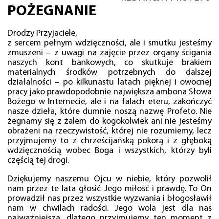
POŻEGNANIE
Drodzy Przyjaciele,
z sercem pełnym wdzięczności, ale i smutku jesteśmy
zmuszeni – z uwagi na zajęcie przez organy ścigania
naszych kont bankowych, co skutkuje brakiem
materialnych środków potrzebnych do dalszej
działalności – po kilkunastu latach pięknej i owocnej
pracy jako prawdopodobnie największa ambona Słowa
Bożego w Internecie, ale i na falach eteru, zakończyć
nasze dzieła, które dumnie noszą nazwę Profeto. Nie
żegnamy się z żalem do kogokolwiek ani nie jesteśmy
obrażeni na rzeczywistość, której nie rozumiemy, lecz
przyjmujemy to z chrześcijańską pokorą i z głęboką
wdzięcznością wobec Boga i wszystkich, którzy byli
częścią tej drogi.
Dziękujemy naszemu Ojcu w niebie, który pozwolił
nam przez te lata głosić Jego miłość i prawdę. To On
prowadził nas przez wszystkie wyzwania i błogosławił
nam w chwilach radości. Jego wola jest dla nas
najważniejsza, dlatego przyjmujemy ten moment z