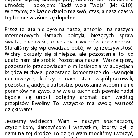
ufnością i pokojem: "Bądź wola Twoja" (Mt 6,10).
Wierzymy, że każde dzieło ma swój czas, a nasz czas w
tej formie właśnie się dopełnił.
Przez te lata nie było na naszej antenie i na naszych
internetowych łamach polityki, bieżących spraw
świata, nienawiści, oceniania i wichrów codzienności.
Staraliśmy się wprowadzać pokój w tę rzeczywistość.
Wichry okazały się silniejsze, ale pozostanie to, co
udało nam się zrobić. Pozostaną nasze i Wasze głosy,
pozostanie przepowiadanie miłosierdzia w audycjach
księdza Michała, pozostaną komentarze do Ewangelii
duchownych, którzy z nami stale współpracowali,
pozostaną audycje autorskie, pozostanie wspomnienie
poranków na żywo, a w wielu kuchniach pewnie nadal
będzie się unosił obłędny aromat dań według
przepisów Eweliny. To wszystko ma swoją wartość
dzięki Wam!
Jesteśmy wdzięczni Wam – naszym słuchaczom,
czytelnikom, darczyńcom i wszystkim, którzy byli z
nami na tej drodze. To dzięki Wam mogliśmy tworzyć,