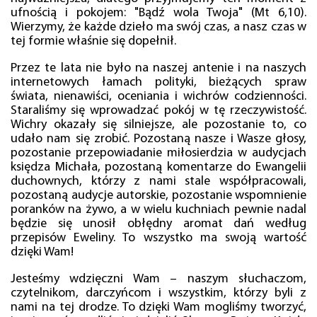
ufnością i pokojem: "Bądź wola Twoja" (Mt 6,10).
Wierzymy, że każde dzieło ma swój czas, a nasz czas w
tej formie właśnie się dopełnił.
Przez te lata nie było na naszej antenie i na naszych
internetowych łamach polityki, bieżących spraw
świata, nienawiści, oceniania i wichrów codzienności.
Staraliśmy się wprowadzać pokój w tę rzeczywistość.
Wichry okazały się silniejsze, ale pozostanie to, co
udało nam się zrobić. Pozostaną nasze i Wasze głosy,
pozostanie przepowiadanie miłosierdzia w audycjach
księdza Michała, pozostaną komentarze do Ewangelii
duchownych, którzy z nami stale współpracowali,
pozostaną audycje autorskie, pozostanie wspomnienie
poranków na żywo, a w wielu kuchniach pewnie nadal
będzie się unosił obłędny aromat dań według
przepisów Eweliny. To wszystko ma swoją wartość
dzięki Wam!
Jesteśmy wdzięczni Wam – naszym słuchaczom,
czytelnikom, darczyńcom i wszystkim, którzy byli z
nami na tej drodze. To dzięki Wam mogliśmy tworzyć,