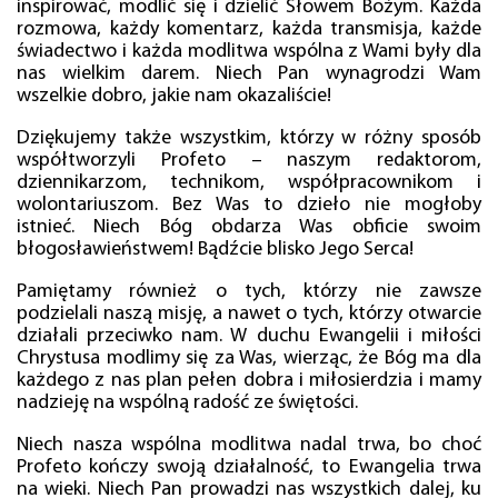
inspirować, modlić się i dzielić Słowem Bożym. Każda
rozmowa, każdy komentarz, każda transmisja, każde
świadectwo i każda modlitwa wspólna z Wami były dla
nas wielkim darem. Niech Pan wynagrodzi Wam
wszelkie dobro, jakie nam okazaliście!
Dziękujemy także wszystkim, którzy w różny sposób
współtworzyli Profeto – naszym redaktorom,
dziennikarzom, technikom, współpracownikom i
wolontariuszom. Bez Was to dzieło nie mogłoby
istnieć. Niech Bóg obdarza Was obficie swoim
błogosławieństwem! Bądźcie blisko Jego Serca!
Pamiętamy również o tych, którzy nie zawsze
podzielali naszą misję, a nawet o tych, którzy otwarcie
działali przeciwko nam. W duchu Ewangelii i miłości
Chrystusa modlimy się za Was, wierząc, że Bóg ma dla
każdego z nas plan pełen dobra i miłosierdzia i mamy
nadzieję na wspólną radość ze świętości.
Niech nasza wspólna modlitwa nadal trwa, bo choć
Profeto kończy swoją działalność, to Ewangelia trwa
na wieki. Niech Pan prowadzi nas wszystkich dalej, ku