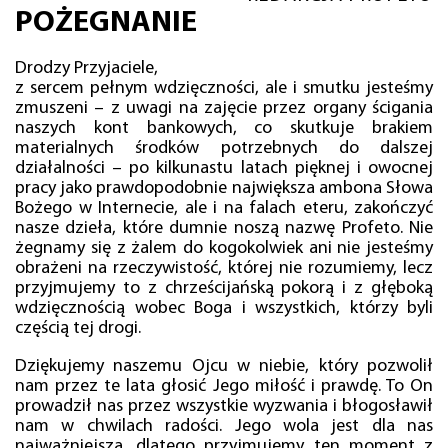
POŻEGNANIE
Drodzy Przyjaciele,
z sercem pełnym wdzięczności, ale i smutku jesteśmy
zmuszeni – z uwagi na zajęcie przez organy ścigania
naszych kont bankowych, co skutkuje brakiem
materialnych środków potrzebnych do dalszej
działalności – po kilkunastu latach pięknej i owocnej
pracy jako prawdopodobnie największa ambona Słowa
Bożego w Internecie, ale i na falach eteru, zakończyć
nasze dzieła, które dumnie noszą nazwę Profeto. Nie
żegnamy się z żalem do kogokolwiek ani nie jesteśmy
obrażeni na rzeczywistość, której nie rozumiemy, lecz
przyjmujemy to z chrześcijańską pokorą i z głęboką
wdzięcznością wobec Boga i wszystkich, którzy byli
częścią tej drogi.
Dziękujemy naszemu Ojcu w niebie, który pozwolił
nam przez te lata głosić Jego miłość i prawdę. To On
prowadził nas przez wszystkie wyzwania i błogosławił
nam w chwilach radości. Jego wola jest dla nas
najważniejsza, dlatego przyjmujemy ten moment z