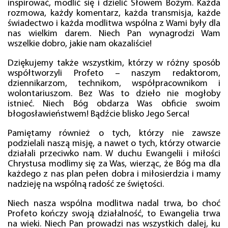
inspirować, modlić się i dzielić Słowem Bożym. Każda
rozmowa, każdy komentarz, każda transmisja, każde
świadectwo i każda modlitwa wspólna z Wami były dla
nas wielkim darem. Niech Pan wynagrodzi Wam
wszelkie dobro, jakie nam okazaliście!
Dziękujemy także wszystkim, którzy w różny sposób
współtworzyli Profeto – naszym redaktorom,
dziennikarzom, technikom, współpracownikom i
wolontariuszom. Bez Was to dzieło nie mogłoby
istnieć. Niech Bóg obdarza Was obficie swoim
błogosławieństwem! Bądźcie blisko Jego Serca!
Pamiętamy również o tych, którzy nie zawsze
podzielali naszą misję, a nawet o tych, którzy otwarcie
działali przeciwko nam. W duchu Ewangelii i miłości
Chrystusa modlimy się za Was, wierząc, że Bóg ma dla
każdego z nas plan pełen dobra i miłosierdzia i mamy
nadzieję na wspólną radość ze świętości.
Niech nasza wspólna modlitwa nadal trwa, bo choć
Profeto kończy swoją działalność, to Ewangelia trwa
na wieki. Niech Pan prowadzi nas wszystkich dalej, ku