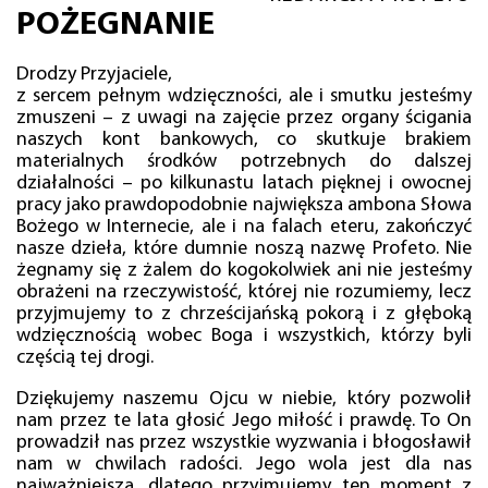
POŻEGNANIE
Drodzy Przyjaciele,
z sercem pełnym wdzięczności, ale i smutku jesteśmy
zmuszeni – z uwagi na zajęcie przez organy ścigania
naszych kont bankowych, co skutkuje brakiem
materialnych środków potrzebnych do dalszej
działalności – po kilkunastu latach pięknej i owocnej
pracy jako prawdopodobnie największa ambona Słowa
Bożego w Internecie, ale i na falach eteru, zakończyć
nasze dzieła, które dumnie noszą nazwę Profeto. Nie
żegnamy się z żalem do kogokolwiek ani nie jesteśmy
obrażeni na rzeczywistość, której nie rozumiemy, lecz
przyjmujemy to z chrześcijańską pokorą i z głęboką
wdzięcznością wobec Boga i wszystkich, którzy byli
częścią tej drogi.
Dziękujemy naszemu Ojcu w niebie, który pozwolił
nam przez te lata głosić Jego miłość i prawdę. To On
prowadził nas przez wszystkie wyzwania i błogosławił
nam w chwilach radości. Jego wola jest dla nas
najważniejsza, dlatego przyjmujemy ten moment z