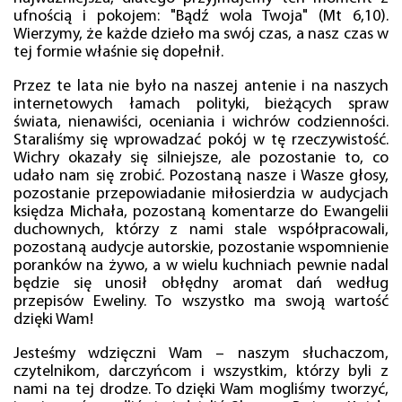
ufnością i pokojem: "Bądź wola Twoja" (Mt 6,10).
Wierzymy, że każde dzieło ma swój czas, a nasz czas w
tej formie właśnie się dopełnił.
Przez te lata nie było na naszej antenie i na naszych
internetowych łamach polityki, bieżących spraw
świata, nienawiści, oceniania i wichrów codzienności.
Staraliśmy się wprowadzać pokój w tę rzeczywistość.
Wichry okazały się silniejsze, ale pozostanie to, co
udało nam się zrobić. Pozostaną nasze i Wasze głosy,
pozostanie przepowiadanie miłosierdzia w audycjach
księdza Michała, pozostaną komentarze do Ewangelii
duchownych, którzy z nami stale współpracowali,
pozostaną audycje autorskie, pozostanie wspomnienie
poranków na żywo, a w wielu kuchniach pewnie nadal
będzie się unosił obłędny aromat dań według
przepisów Eweliny. To wszystko ma swoją wartość
dzięki Wam!
Jesteśmy wdzięczni Wam – naszym słuchaczom,
czytelnikom, darczyńcom i wszystkim, którzy byli z
nami na tej drodze. To dzięki Wam mogliśmy tworzyć,