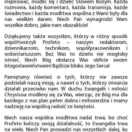
inspirować, modlić się i dzielić Słowem Bożym. Każda
rozmowa, każdy komentarz, każda transmisja, każde
świadectwo i każda modlitwa wspólna z Wami były dla
nas wielkim darem. Niech Pan wynagrodzi Wam
wszelkie dobro, jakie nam okazaliście!
Dziękujemy także wszystkim, którzy w różny sposób
współtworzyli Profeto – naszym redaktorom,
dziennikarzom, technikom, współpracownikom i
wolontariuszom. Bez Was to dzieło nie mogłoby
istnieć. Niech Bóg obdarza Was obficie swoim
błogosławieństwem! Bądźcie blisko Jego Serca!
Pamiętamy również o tych, którzy nie zawsze
podzielali naszą misję, a nawet o tych, którzy otwarcie
działali przeciwko nam. W duchu Ewangelii i miłości
Chrystusa modlimy się za Was, wierząc, że Bóg ma dla
każdego z nas plan pełen dobra i miłosierdzia i mamy
nadzieję na wspólną radość ze świętości.
Niech nasza wspólna modlitwa nadal trwa, bo choć
Profeto kończy swoją działalność, to Ewangelia trwa
na wieki. Niech Pan prowadzi nas wszystkich dalej, ku