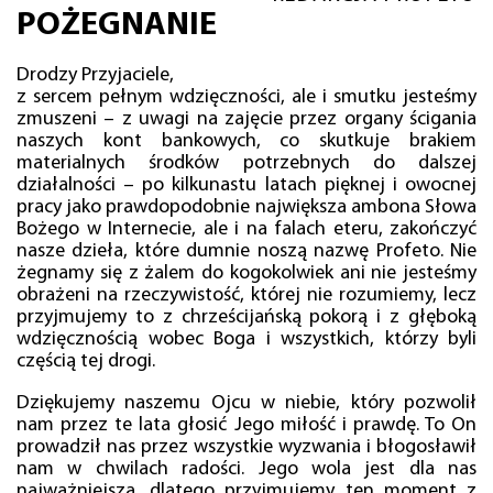
POŻEGNANIE
Drodzy Przyjaciele,
z sercem pełnym wdzięczności, ale i smutku jesteśmy
zmuszeni – z uwagi na zajęcie przez organy ścigania
naszych kont bankowych, co skutkuje brakiem
materialnych środków potrzebnych do dalszej
działalności – po kilkunastu latach pięknej i owocnej
pracy jako prawdopodobnie największa ambona Słowa
Bożego w Internecie, ale i na falach eteru, zakończyć
nasze dzieła, które dumnie noszą nazwę Profeto. Nie
żegnamy się z żalem do kogokolwiek ani nie jesteśmy
obrażeni na rzeczywistość, której nie rozumiemy, lecz
przyjmujemy to z chrześcijańską pokorą i z głęboką
wdzięcznością wobec Boga i wszystkich, którzy byli
częścią tej drogi.
Dziękujemy naszemu Ojcu w niebie, który pozwolił
nam przez te lata głosić Jego miłość i prawdę. To On
prowadził nas przez wszystkie wyzwania i błogosławił
nam w chwilach radości. Jego wola jest dla nas
najważniejsza, dlatego przyjmujemy ten moment z