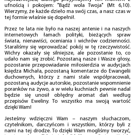
ufnością i pokojem: "Bądź wola Twoja" (Mt 6,10).
Wierzymy, że każde dzieło ma swój czas, a nasz czas w
tej formie właśnie się dopełnił.
Przez te lata nie było na naszej antenie i na naszych
internetowych łamach polityki, bieżących spraw
świata, nienawiści, oceniania i wichrów codzienności.
Staraliśmy się wprowadzać pokój w tę rzeczywistość.
Wichry okazały się silniejsze, ale pozostanie to, co
udało nam się zrobić. Pozostaną nasze i Wasze głosy,
pozostanie przepowiadanie miłosierdzia w audycjach
księdza Michała, pozostaną komentarze do Ewangelii
duchownych, którzy z nami stale współpracowali,
pozostaną audycje autorskie, pozostanie wspomnienie
poranków na żywo, a w wielu kuchniach pewnie nadal
będzie się unosił obłędny aromat dań według
przepisów Eweliny. To wszystko ma swoją wartość
dzięki Wam!
Jesteśmy wdzięczni Wam – naszym słuchaczom,
czytelnikom, darczyńcom i wszystkim, którzy byli z
nami na tej drodze. To dzięki Wam mogliśmy tworzyć,