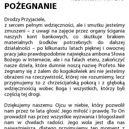
POŻEGNANIE
Drodzy Przyjaciele,
z sercem pełnym wdzięczności, ale i smutku jesteśmy
zmuszeni – z uwagi na zajęcie przez organy ścigania
naszych kont bankowych, co skutkuje brakiem
materialnych środków potrzebnych do dalszej
działalności – po kilkunastu latach pięknej i owocnej
pracy jako prawdopodobnie największa ambona Słowa
Bożego w Internecie, ale i na falach eteru, zakończyć
nasze dzieła, które dumnie noszą nazwę Profeto. Nie
żegnamy się z żalem do kogokolwiek ani nie jesteśmy
obrażeni na rzeczywistość, której nie rozumiemy, lecz
przyjmujemy to z chrześcijańską pokorą i z głęboką
wdzięcznością wobec Boga i wszystkich, którzy byli
częścią tej drogi.
Dziękujemy naszemu Ojcu w niebie, który pozwolił
nam przez te lata głosić Jego miłość i prawdę. To On
prowadził nas przez wszystkie wyzwania i błogosławił
nam w chwilach radości. Jego wola jest dla nas
najważniejsza, dlatego przyjmujemy ten moment z