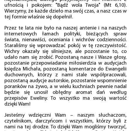
ufnością i pokojem: "Bądź wola Twoja" (Mt 6,10).
Wierzymy, że każde dzieło ma swój czas, a nasz czas w
tej formie właśnie się dopełnił.
Przez te lata nie było na naszej antenie i na naszych
internetowych łamach polityki, bieżących spraw
świata, nienawiści, oceniania i wichrów codzienności.
Staraliśmy się wprowadzać pokój w tę rzeczywistość.
Wichry okazały się silniejsze, ale pozostanie to, co
udało nam się zrobić. Pozostaną nasze i Wasze głosy,
pozostanie przepowiadanie miłosierdzia w audycjach
księdza Michała, pozostaną komentarze do Ewangelii
duchownych, którzy z nami stale współpracowali,
pozostaną audycje autorskie, pozostanie wspomnienie
poranków na żywo, a w wielu kuchniach pewnie nadal
będzie się unosił obłędny aromat dań według
przepisów Eweliny. To wszystko ma swoją wartość
dzięki Wam!
Jesteśmy wdzięczni Wam – naszym słuchaczom,
czytelnikom, darczyńcom i wszystkim, którzy byli z
nami na tej drodze. To dzięki Wam mogliśmy tworzyć,