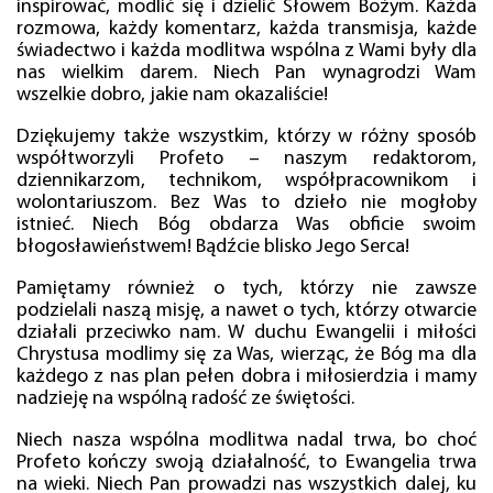
inspirować, modlić się i dzielić Słowem Bożym. Każda
rozmowa, każdy komentarz, każda transmisja, każde
świadectwo i każda modlitwa wspólna z Wami były dla
nas wielkim darem. Niech Pan wynagrodzi Wam
wszelkie dobro, jakie nam okazaliście!
Dziękujemy także wszystkim, którzy w różny sposób
współtworzyli Profeto – naszym redaktorom,
dziennikarzom, technikom, współpracownikom i
wolontariuszom. Bez Was to dzieło nie mogłoby
istnieć. Niech Bóg obdarza Was obficie swoim
błogosławieństwem! Bądźcie blisko Jego Serca!
Pamiętamy również o tych, którzy nie zawsze
podzielali naszą misję, a nawet o tych, którzy otwarcie
działali przeciwko nam. W duchu Ewangelii i miłości
Chrystusa modlimy się za Was, wierząc, że Bóg ma dla
każdego z nas plan pełen dobra i miłosierdzia i mamy
nadzieję na wspólną radość ze świętości.
Niech nasza wspólna modlitwa nadal trwa, bo choć
Profeto kończy swoją działalność, to Ewangelia trwa
na wieki. Niech Pan prowadzi nas wszystkich dalej, ku