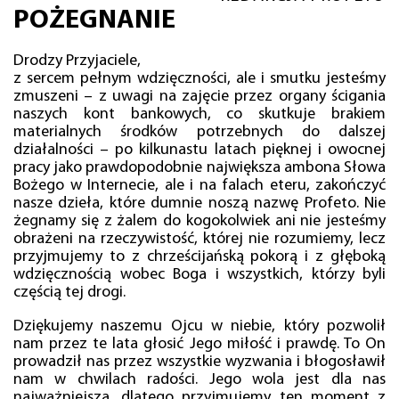
POŻEGNANIE
Drodzy Przyjaciele,
z sercem pełnym wdzięczności, ale i smutku jesteśmy
zmuszeni – z uwagi na zajęcie przez organy ścigania
naszych kont bankowych, co skutkuje brakiem
materialnych środków potrzebnych do dalszej
działalności – po kilkunastu latach pięknej i owocnej
pracy jako prawdopodobnie największa ambona Słowa
Bożego w Internecie, ale i na falach eteru, zakończyć
nasze dzieła, które dumnie noszą nazwę Profeto. Nie
żegnamy się z żalem do kogokolwiek ani nie jesteśmy
obrażeni na rzeczywistość, której nie rozumiemy, lecz
przyjmujemy to z chrześcijańską pokorą i z głęboką
wdzięcznością wobec Boga i wszystkich, którzy byli
częścią tej drogi.
Dziękujemy naszemu Ojcu w niebie, który pozwolił
nam przez te lata głosić Jego miłość i prawdę. To On
prowadził nas przez wszystkie wyzwania i błogosławił
nam w chwilach radości. Jego wola jest dla nas
najważniejsza, dlatego przyjmujemy ten moment z