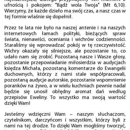
ufnością i pokojem: "Bądź wola Twoja" (Mt 6,10).
Wierzymy, że każde dzieło ma swój czas, a nasz czas w
tej formie właśnie się dopełnił.
Przez te lata nie było na naszej antenie i na naszych
internetowych łamach polityki, bieżących spraw
świata, nienawiści, oceniania i wichrów codzienności.
Staraliśmy się wprowadzać pokój w tę rzeczywistość.
Wichry okazały się silniejsze, ale pozostanie to, co
udało nam się zrobić. Pozostaną nasze i Wasze głosy,
pozostanie przepowiadanie miłosierdzia w audycjach
księdza Michała, pozostaną komentarze do Ewangelii
duchownych, którzy z nami stale współpracowali,
pozostaną audycje autorskie, pozostanie wspomnienie
poranków na żywo, a w wielu kuchniach pewnie nadal
będzie się unosił obłędny aromat dań według
przepisów Eweliny. To wszystko ma swoją wartość
dzięki Wam!
Jesteśmy wdzięczni Wam – naszym słuchaczom,
czytelnikom, darczyńcom i wszystkim, którzy byli z
nami na tej drodze. To dzięki Wam mogliśmy tworzyć,