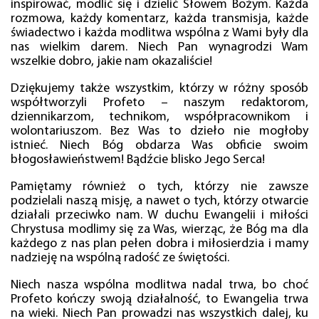
inspirować, modlić się i dzielić Słowem Bożym. Każda
rozmowa, każdy komentarz, każda transmisja, każde
świadectwo i każda modlitwa wspólna z Wami były dla
nas wielkim darem. Niech Pan wynagrodzi Wam
wszelkie dobro, jakie nam okazaliście!
Dziękujemy także wszystkim, którzy w różny sposób
współtworzyli Profeto – naszym redaktorom,
dziennikarzom, technikom, współpracownikom i
wolontariuszom. Bez Was to dzieło nie mogłoby
istnieć. Niech Bóg obdarza Was obficie swoim
błogosławieństwem! Bądźcie blisko Jego Serca!
Pamiętamy również o tych, którzy nie zawsze
podzielali naszą misję, a nawet o tych, którzy otwarcie
działali przeciwko nam. W duchu Ewangelii i miłości
Chrystusa modlimy się za Was, wierząc, że Bóg ma dla
każdego z nas plan pełen dobra i miłosierdzia i mamy
nadzieję na wspólną radość ze świętości.
Niech nasza wspólna modlitwa nadal trwa, bo choć
Profeto kończy swoją działalność, to Ewangelia trwa
na wieki. Niech Pan prowadzi nas wszystkich dalej, ku