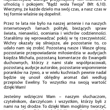
ufnością i pokojem: "Bądź wola Twoja" (Mt 6,10).
Wierzymy, że każde dzieło ma swój czas, a nasz czas w
tej formie właśnie się dopełnił.
Przez te lata nie było na naszej antenie i na naszych
internetowych łamach polityki, bieżących spraw
świata, nienawiści, oceniania i wichrów codzienności.
Staraliśmy się wprowadzać pokój w tę rzeczywistość.
Wichry okazały się silniejsze, ale pozostanie to, co
udało nam się zrobić. Pozostaną nasze i Wasze głosy,
pozostanie przepowiadanie miłosierdzia w audycjach
księdza Michała, pozostaną komentarze do Ewangelii
duchownych, którzy z nami stale współpracowali,
pozostaną audycje autorskie, pozostanie wspomnienie
poranków na żywo, a w wielu kuchniach pewnie nadal
będzie się unosił obłędny aromat dań według
przepisów Eweliny. To wszystko ma swoją wartość
dzięki Wam!
Jesteśmy wdzięczni Wam – naszym słuchaczom,
czytelnikom, darczyńcom i wszystkim, którzy byli z
nami na tej drodze. To dzięki Wam mogliśmy tworzyć,