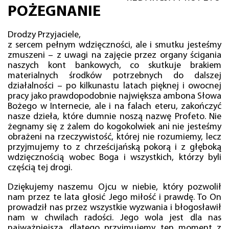
POŻEGNANIE
Drodzy Przyjaciele,
z sercem pełnym wdzięczności, ale i smutku jesteśmy
zmuszeni – z uwagi na zajęcie przez organy ścigania
naszych kont bankowych, co skutkuje brakiem
materialnych środków potrzebnych do dalszej
działalności – po kilkunastu latach pięknej i owocnej
pracy jako prawdopodobnie największa ambona Słowa
Bożego w Internecie, ale i na falach eteru, zakończyć
nasze dzieła, które dumnie noszą nazwę Profeto. Nie
żegnamy się z żalem do kogokolwiek ani nie jesteśmy
obrażeni na rzeczywistość, której nie rozumiemy, lecz
przyjmujemy to z chrześcijańską pokorą i z głęboką
wdzięcznością wobec Boga i wszystkich, którzy byli
częścią tej drogi.
Dziękujemy naszemu Ojcu w niebie, który pozwolił
nam przez te lata głosić Jego miłość i prawdę. To On
prowadził nas przez wszystkie wyzwania i błogosławił
nam w chwilach radości. Jego wola jest dla nas
najważniejsza, dlatego przyjmujemy ten moment z