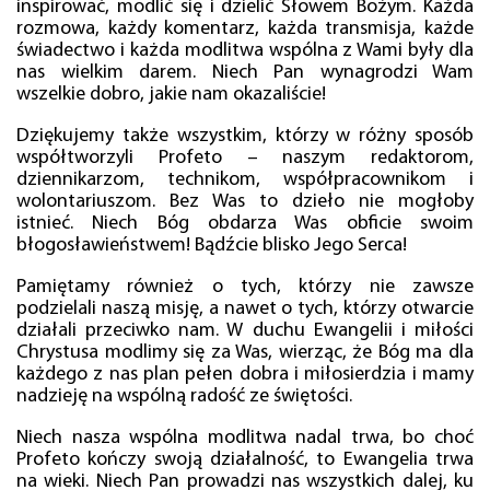
inspirować, modlić się i dzielić Słowem Bożym. Każda
rozmowa, każdy komentarz, każda transmisja, każde
świadectwo i każda modlitwa wspólna z Wami były dla
nas wielkim darem. Niech Pan wynagrodzi Wam
wszelkie dobro, jakie nam okazaliście!
Dziękujemy także wszystkim, którzy w różny sposób
współtworzyli Profeto – naszym redaktorom,
dziennikarzom, technikom, współpracownikom i
wolontariuszom. Bez Was to dzieło nie mogłoby
istnieć. Niech Bóg obdarza Was obficie swoim
błogosławieństwem! Bądźcie blisko Jego Serca!
Pamiętamy również o tych, którzy nie zawsze
podzielali naszą misję, a nawet o tych, którzy otwarcie
działali przeciwko nam. W duchu Ewangelii i miłości
Chrystusa modlimy się za Was, wierząc, że Bóg ma dla
każdego z nas plan pełen dobra i miłosierdzia i mamy
nadzieję na wspólną radość ze świętości.
Niech nasza wspólna modlitwa nadal trwa, bo choć
Profeto kończy swoją działalność, to Ewangelia trwa
na wieki. Niech Pan prowadzi nas wszystkich dalej, ku