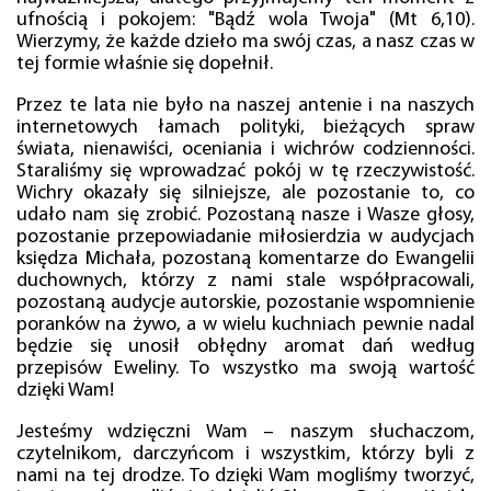
ufnością i pokojem: "Bądź wola Twoja" (Mt 6,10).
Wierzymy, że każde dzieło ma swój czas, a nasz czas w
tej formie właśnie się dopełnił.
Przez te lata nie było na naszej antenie i na naszych
internetowych łamach polityki, bieżących spraw
świata, nienawiści, oceniania i wichrów codzienności.
Staraliśmy się wprowadzać pokój w tę rzeczywistość.
Wichry okazały się silniejsze, ale pozostanie to, co
udało nam się zrobić. Pozostaną nasze i Wasze głosy,
pozostanie przepowiadanie miłosierdzia w audycjach
księdza Michała, pozostaną komentarze do Ewangelii
duchownych, którzy z nami stale współpracowali,
pozostaną audycje autorskie, pozostanie wspomnienie
poranków na żywo, a w wielu kuchniach pewnie nadal
będzie się unosił obłędny aromat dań według
przepisów Eweliny. To wszystko ma swoją wartość
dzięki Wam!
Jesteśmy wdzięczni Wam – naszym słuchaczom,
czytelnikom, darczyńcom i wszystkim, którzy byli z
nami na tej drodze. To dzięki Wam mogliśmy tworzyć,