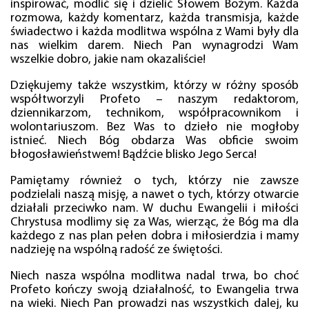
inspirować, modlić się i dzielić Słowem Bożym. Każda
rozmowa, każdy komentarz, każda transmisja, każde
świadectwo i każda modlitwa wspólna z Wami były dla
nas wielkim darem. Niech Pan wynagrodzi Wam
wszelkie dobro, jakie nam okazaliście!
Dziękujemy także wszystkim, którzy w różny sposób
współtworzyli Profeto – naszym redaktorom,
dziennikarzom, technikom, współpracownikom i
wolontariuszom. Bez Was to dzieło nie mogłoby
istnieć. Niech Bóg obdarza Was obficie swoim
błogosławieństwem! Bądźcie blisko Jego Serca!
Pamiętamy również o tych, którzy nie zawsze
podzielali naszą misję, a nawet o tych, którzy otwarcie
działali przeciwko nam. W duchu Ewangelii i miłości
Chrystusa modlimy się za Was, wierząc, że Bóg ma dla
każdego z nas plan pełen dobra i miłosierdzia i mamy
nadzieję na wspólną radość ze świętości.
Niech nasza wspólna modlitwa nadal trwa, bo choć
Profeto kończy swoją działalność, to Ewangelia trwa
na wieki. Niech Pan prowadzi nas wszystkich dalej, ku