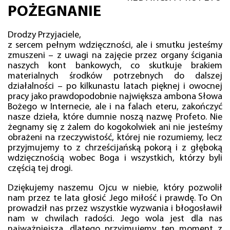
POŻEGNANIE
Drodzy Przyjaciele,
z sercem pełnym wdzięczności, ale i smutku jesteśmy
zmuszeni – z uwagi na zajęcie przez organy ścigania
naszych kont bankowych, co skutkuje brakiem
materialnych środków potrzebnych do dalszej
działalności – po kilkunastu latach pięknej i owocnej
pracy jako prawdopodobnie największa ambona Słowa
Bożego w Internecie, ale i na falach eteru, zakończyć
nasze dzieła, które dumnie noszą nazwę Profeto. Nie
żegnamy się z żalem do kogokolwiek ani nie jesteśmy
obrażeni na rzeczywistość, której nie rozumiemy, lecz
przyjmujemy to z chrześcijańską pokorą i z głęboką
wdzięcznością wobec Boga i wszystkich, którzy byli
częścią tej drogi.
Dziękujemy naszemu Ojcu w niebie, który pozwolił
nam przez te lata głosić Jego miłość i prawdę. To On
prowadził nas przez wszystkie wyzwania i błogosławił
nam w chwilach radości. Jego wola jest dla nas
najważniejsza, dlatego przyjmujemy ten moment z